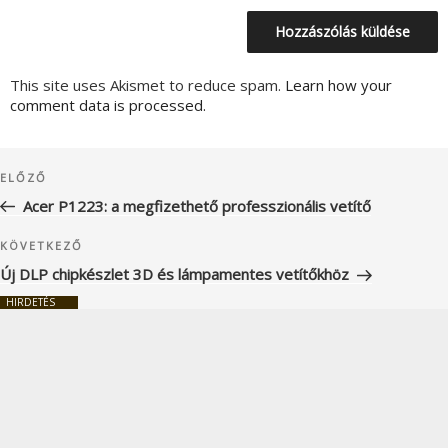
This site uses Akismet to reduce spam.
Learn how your
comment data is processed.
Bejegyzés
Korábbi
ELŐZŐ
navigáció
bejegyzés
Acer P1223: a megfizethető professzionális vetítő
Következő
KÖVETKEZŐ
bejegyzés
Új DLP chipkészlet 3D és lámpamentes vetítőkhöz
HIRDETÉS