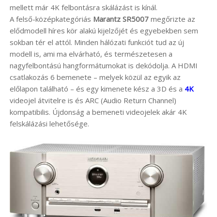
mellett már 4K felbontásra skálázást is kínál.
A felső-középkategóriás
Marantz SR5007
megőrizte az
elődmodell híres kör alakú kijelzőjét és egyebekben sem
sokban tér el attól. Minden hálózati funkciót tud az új
modell is, ami ma elvárható, és természetesen a
nagyfelbontású hangformátumokat is dekódolja. A HDMI
csatlakozás 6 bemenete – melyek közül az egyik az
előlapon található – és egy kimenete kész a 3D és a
4K
videojel átvitelre is és ARC (Audio Return Channel)
kompatibilis. Újdonság a bemeneti videojelek akár 4K
felskálázási lehetősége.