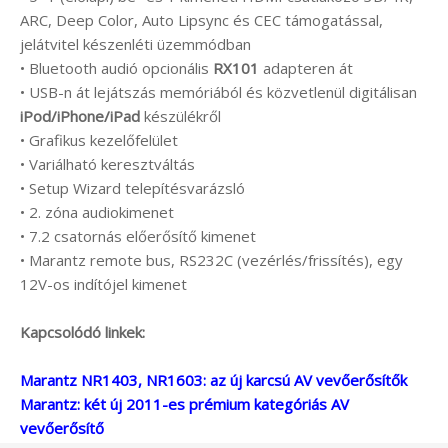
ARC, Deep Color, Auto Lipsync és CEC támogatással,
jelátvitel készenléti üzemmódban
• Bluetooth audió opcionális
RX101
adapteren át
• USB-n át lejátszás memóriából és közvetlenül digitálisan
iPod/iPhone/iPad
készülékről
• Grafikus kezelőfelület
• Variálható keresztváltás
• Setup Wizard telepítésvarázsló
• 2. zóna audiokimenet
• 7.2 csatornás előerősítő kimenet
• Marantz remote bus, RS232C (vezérlés/frissítés), egy
12V-os indítójel kimenet
Kapcsolódó linkek:
Marantz NR1403, NR1603: az új karcsú AV vevőerősítők
Marantz: két új 2011-es prémium kategóriás AV
vevőerősítő