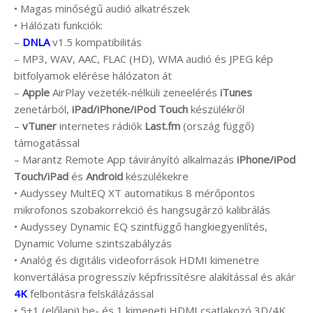
• Magas minőségű audió alkatrészek
• Hálózati funkciók:
–
DNLA
v1.5 kompatibilitás
– MP3, WAV, AAC, FLAC (HD), WMA audió és JPEG kép
bitfolyamok elérése hálózaton át
–
Apple
AirPlay vezeték-nélküli zeneelérés
iTunes
zenetárból,
iPad/iPhone/iPod Touch
készülékről
–
vTuner
internetes rádiók
Last.fm
(ország függő)
támogatással
– Marantz Remote App távirányító alkalmazás
iPhone/iPod
Touch/iPad
és
Android
készülékekre
• Audyssey MultEQ XT automatikus 8 mérőpontos
mikrofonos szobakorrekció és hangsugárzó kalibrálás
• Audyssey Dynamic EQ szintfüggő hangkiegyenlítés,
Dynamic Volume szintszabályzás
• Analóg és digitális videoforrások HDMI kimenetre
konvertálása progresszív képfrissítésre alakítással és akár
4K
felbontásra felskálázással
• 5+1 (előlapi) be- és 1 kimeneti HDMI csatlakozó 3D/4K,