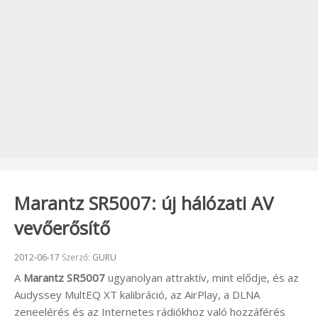
Marantz SR5007: új hálózati AV
vevőerősítő
Beküldve:
2012-06-17
Szerző:
GURU
A
Marantz SR5007
ugyanolyan attraktív, mint elődje, és az
Audyssey MultEQ XT kalibráció, az AirPlay, a DLNA
zeneelérés és az Internetes rádiókhoz való hozzáférés