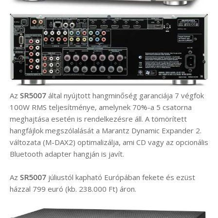
Az
SR5007
által nyújtott hangminőség garanciája 7 végfok
100W RMS teljesítménye, amelynek 70%-a 5 csatorna
meghajtása esetén is rendelkezésre áll. A tömörített
hangfájlok megszólalását a Marantz Dynamic Expander 2.
változata (M-DAX2) optimalizálja, ami CD vagy az opcionális
Bluetooth adapter hangján is javít.
Az
SR5007
júliustól kapható Európában fekete és ezüst
házzal 799 euró (kb. 238.000 Ft) áron.