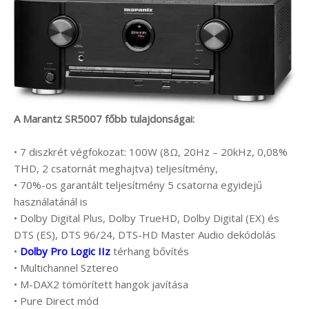
A Marantz SR5007 főbb tulajdonságai:
• 7 diszkrét végfokozat: 100W (8Ω, 20Hz – 20kHz, 0,08%
THD, 2 csatornát meghajtva) teljesítmény,
• 70%-os garantált teljesítmény 5 csatorna egyidejű
használatánál is
• Dolby Digital Plus, Dolby TrueHD, Dolby Digital (EX) és
DTS (ES), DTS 96/24, DTS-HD Master Audio dekódolás
•
Dolby Pro Logic IIz
térhang bővítés
• Multichannel Sztereo
• M-DAX2 tömörített hangok javítása
• Pure Direct mód