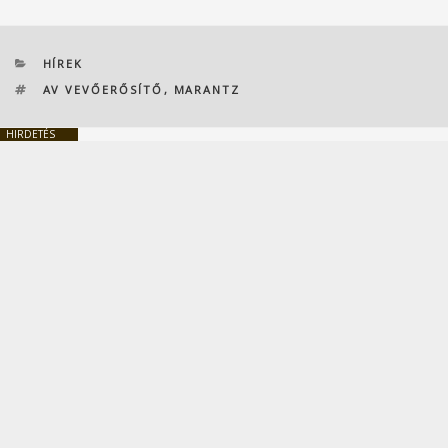
KATEGÓRIÁK
HÍREK
CÍMKÉK
AV VEVŐERŐSÍTŐ
,
MARANTZ
HIRDETÉS