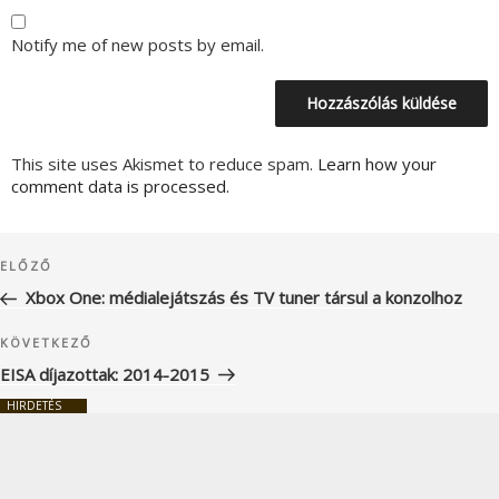
Notify me of new posts by email.
This site uses Akismet to reduce spam.
Learn how your
comment data is processed.
Bejegyzés
Korábbi
ELŐZŐ
navigáció
bejegyzés
Xbox One: médialejátszás és TV tuner társul a konzolhoz
Következő
KÖVETKEZŐ
bejegyzés
EISA díjazottak: 2014-2015
HIRDETÉS