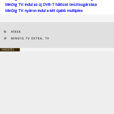
MinDig TV: indul az új DVB-T hálózat tesztsugárzása
MinDig TV: nyáron indul a két újabb multiplex
KATEGÓRIÁK
HÍREK
CÍMKÉK
MINDIG TV EXTRA
,
TV
HIRDETÉS