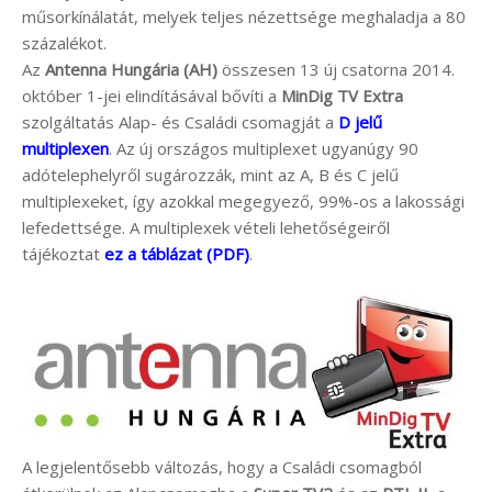
műsorkínálatát, melyek teljes nézettsége meghaladja a 80
százalékot.
Az
Antenna Hungária (AH)
összesen 13 új csatorna 2014.
október 1-jei elindításával bővíti a
MinDig TV Extra
szolgáltatás Alap- és Családi csomagját a
D jelű
multiplexen
. Az új országos multiplexet ugyanúgy 90
adótelephelyről sugározzák, mint az A, B és C jelű
multiplexeket, így azokkal megegyező, 99%-os a lakossági
lefedettsége. A multiplexek vételi lehetőségeiről
tájékoztat
ez a táblázat (PDF)
.
A legjelentősebb változás, hogy a Családi csomagból