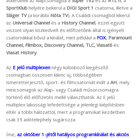
átkerülnek az Alapcsomagba a
Super TV2
és az
RTL II
, a
SportKlub
helyére bekerül a
DIGI Sport 1
csatorna, illetve a
Sláger TV
(a korábbi
Nóta TV
). A Családi csomagból kikerül
az
Universal Channel
és a
History Channel
, ezzel együtt
viszont olyan közkedvelt és előfizetőink által is igényelt
csatornákkal bővül a kínálat, mint például a
FOX
, Paramount
Channel, Filmbox, Discovery Channel, TLC, Viasat6
és
Viasat History
.
Az
E jelű multiplexen
négy különböző kiegészítő
csomagban összesen kilenc új, többségében
ismeretterjesztő, sport- és filmcsatornát indít a
AH
, mely
minicsomagok az Alap- vagy Családi műsorcsomagra
történő élő előfizetés mellé választhatók. Az E jelű
multiplex lakossági lefedettsége a jelenlegi kiépítésben
eltér a többi hálózattól, mert a programokat kezdetben
csak 35 adótelephely sugározza.
Íme,
az október 1-jétől hatályos programkínálat és akciós