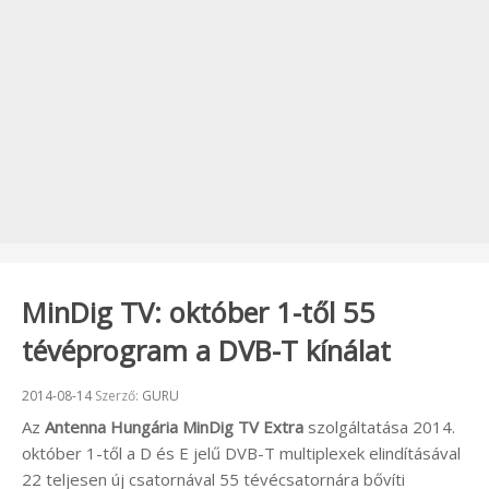
MinDig TV: október 1-től 55
tévéprogram a DVB-T kínálat
Beküldve:
2014-08-14
Szerző:
GURU
Az
Antenna Hungária MinDig TV Extra
szolgáltatása 2014.
október 1-től a D és E jelű DVB-T multiplexek elindításával
22 teljesen új csatornával 55 tévécsatornára bővíti