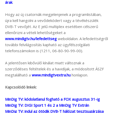
árak
.
Hogy az új csatornák megjelenjenek a programlistában,
újra kell hangolni a vevődekódert vagy a tévékészülék
DVB-T vevőjét. Az E jelű multiplex esetében célszerű
ellenőrizni a vételi lehetőségeket a
www.mindigtv.hu/lefedettseg
weboldalon. A lefedettségről
további felvilágosítás kapható az ügyfélszolgálati
telefonszámokon is (1211, 06-80-90-99-00).
A jelentősen kibővülő kínálat miatt változnak a
szerződéses feltételek és a havidíjak, a módosított ÁSZF
megtalálható a
www.mindigtvextra.hu
honlapon.
Kapcsolódó linkek:
MinDig TV: kódolatlanul fogható a FOX augusztus 31-ig
MinDig TV: DIGI Sport 1 és 2 a MinDig TV Extrán
MinDig TV: indul az ötödik DVB-T hálózat tesztsugárzása