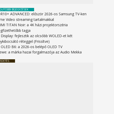
GUTÓBBI BEJEGYZÉSEK
R10+ ADVANCED: először 2026-os Samsung TV-ken
ime Video streaming tartalmakkal
IMI TITAN Noir: a 4K házi projektorszéria
gfizethetőbb tagja
 Display: fejlesztik az olcsóbb WOLED-et két
ykibocsátó réteggel (Frissítve)
 OLED B6: a 2026-os belépő OLED TV
ewe: a márka hazai forgalmazója az Audio Mekka
RDETÉS