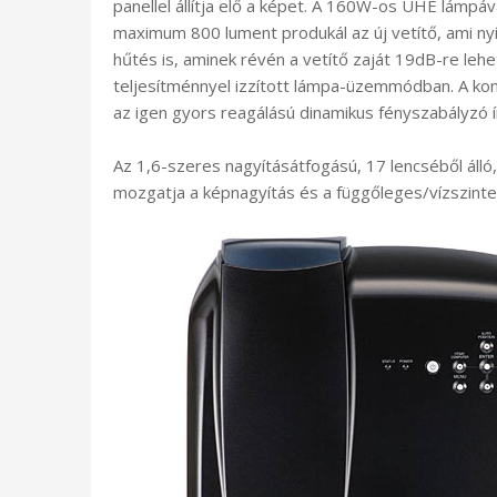
panellel állítja elő a képet. A 160W-os UHE lámpá
maximum 800 lument produkál az új vetítő, ami ny
hűtés is, aminek révén a vetítő zaját 19dB-re leh
teljesítménnyel izzított lámpa-üzemmódban. A kont
az igen gyors reagálású dinamikus fényszabályzó
Az 1,6-szeres nagyításátfogású, 17 lencséből álló
mozgatja a képnagyítás és a függőleges/vízszintes