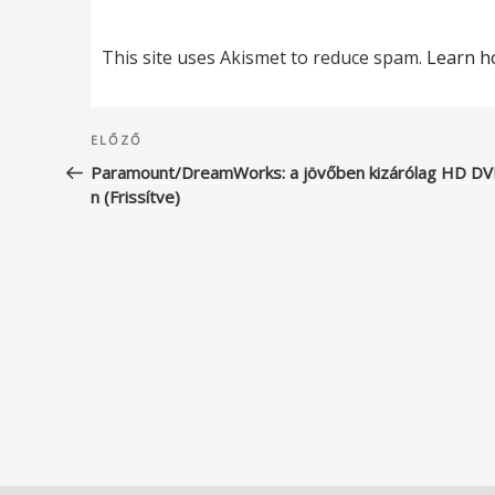
This site uses Akismet to reduce spam.
Learn h
Bejegyzés
Korábbi
ELŐZŐ
navigáció
bejegyzés
Paramount/DreamWorks: a jövőben kizárólag HD DV
n (Frissítve)