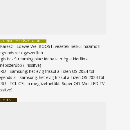
EGUTÓBBI HOZZÁSZÓLÁSOK
 Karesz
-
Loewe We. BOOST: vezeték-nélküli házimozi
ngrendszer egyszerűen
gis tv
-
Streaming piac: idehaza még a Netflix a
gnépszerűbb (Frissítve)
URU
-
Samsung: hét évig frissül a Tizen OS 2024-től
legends 3
-
Samsung: hét évig frissül a Tizen OS 2024-től
URU
-
TCL C7L: a megfizethetőbb Super QD-Mini LED TV
issítve)
RDETÉS