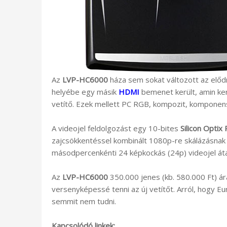
Az
LVP-HC6000
háza sem sokat változott az előd
helyébe egy másik
HDMI
bemenet került, amin ke
vetítő. Ezek mellett PC RGB, kompozit, komponens
A videojel feldolgozást egy 10-bites
Silicon Optix
zajcsökkentéssel kombinált 1080p-re skálázásnak é
másodpercenkénti 24 képkockás (24p) videojel átal
Az
LVP-HC6000
350.000 jenes (kb. 580.000 Ft) ár
versenyképessé tenni az új vetítőt. Arról, hogy E
semmit nem tudni.
Kapcsolódó linkek: