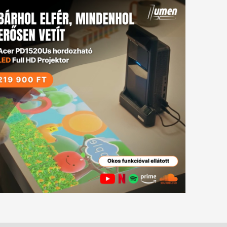
tkező
gyzés