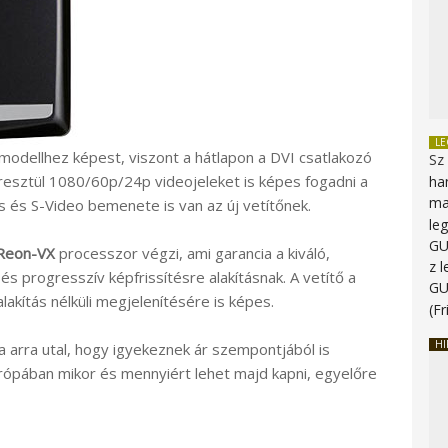
L
modellhez képest, viszont a hátlapon a DVI csatlakozó
Sz
resztül 1080/60p/24p videojeleket is képes fogadni a
ha
ma
 és S-Video bemenete is van az új vetítőnek.
le
G
 Reon-VX
processzor végzi, ami garancia a kiváló,
z 
s progresszív képfrissítésre alakításnak. A vetítő a
G
akítás nélküli megjelenítésére is képes.
(Fr
HI
a arra utal, hogy igyekeznek ár szempontjából is
urópában mikor és mennyiért lehet majd kapni, egyelőre