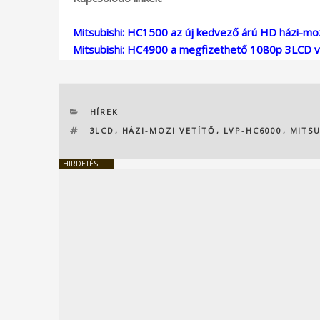
Mitsubishi: HC1500 az új kedvező árú HD házi-moz
Mitsubishi: HC4900 a megfizethető 1080p 3LCD v
KATEGÓRIÁK
HÍREK
CÍMKÉK
3LCD
,
HÁZI-MOZI VETÍTŐ
,
LVP-HC6000
,
MITSU
HIRDETÉS