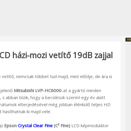
HI
D házi-mozi vetítő 19dB zajjal
 vetítő, nemcsak többet tud majd, mint elődje, de ára is
gjelenő
Mitsubishi LVP-HC6000
-at a gyártó minden
 s abban bízik, hogy a becslésük szerint egy év alatt
mátumok elterjedésével még jobban élénkülő teljes HD
hasíthatnak ki majd vele.
jú
Epson
Crystal Clear Fine
(C² Fine)
LCD képmodulátor