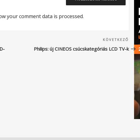
ow your comment data is processed.
Köve
KÖVETKEZŐ
beje
D-
Philips: új CINEOS csúcskategóriás LCD TV-k