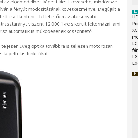
val az elődmodellhez képest kicsit kevesebb, mindössze
ílván a fényút módosításának következménye. Megújult a
LE
etett csökkenteni – feltehetően az alacsonyabb
HD
rasztarányt viszont 12.000:1-re sikerült feltornázni, ami
Pr
XG
 írisz automatikus működésének köszönhető.
me
LG
, teljesen üveg optika továbbra is teljesen motorosan
fén
 képeltolás funkciókat.
LG
Lo
HI