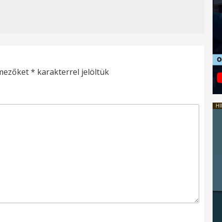
 mezőket
*
karakterrel jelöltük
HI