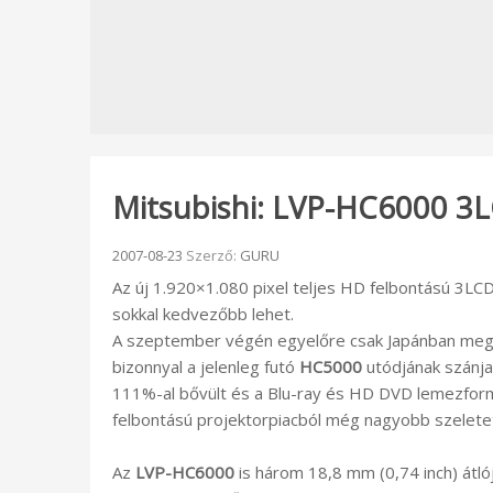
Mitsubishi: LVP-HC6000 3LC
Beküldve:
2007-08-23
Szerző:
GURU
Az új 1.920×1.080 pixel teljes HD felbontású 3LCD
sokkal kedvezőbb lehet.
A szeptember végén egyelőre csak Japánban me
bizonnyal a jelenleg futó
HC5000
utódjának szánja,
111%-al bővült és a Blu-ray és HD DVD lemezfor
felbontású projektorpiacból még nagyobb szeletet 
Az
LVP-HC6000
is három 18,8 mm (0,74 inch) átló