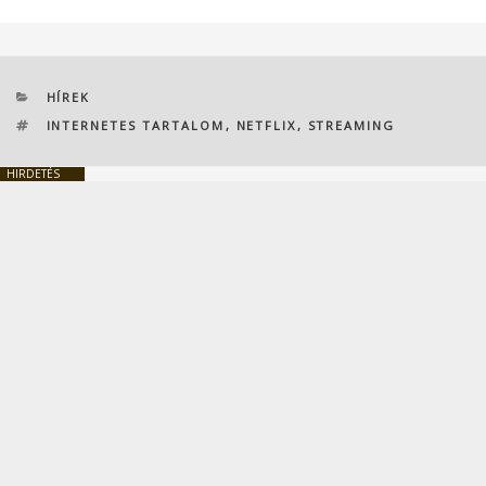
KATEGÓRIÁK
HÍREK
CÍMKÉK
INTERNETES TARTALOM
,
NETFLIX
,
STREAMING
HIRDETÉS