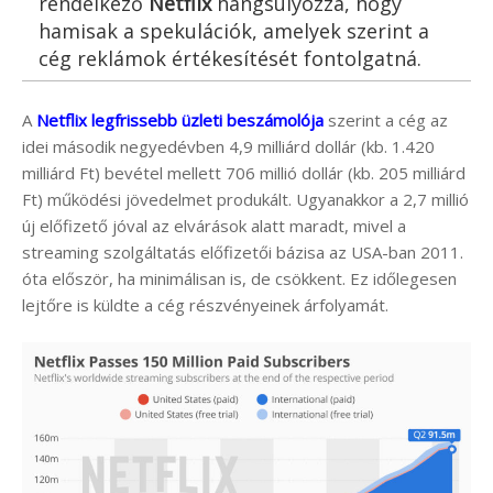
rendelkező
Netflix
hangsúlyozza, hogy
hamisak a spekulációk, amelyek szerint a
cég reklámok értékesítését fontolgatná.
A
Netflix legfrissebb üzleti beszámolója
szerint a cég az
idei második negyedévben 4,9 milliárd dollár (kb. 1.420
milliárd Ft) bevétel mellett 706 millió dollár (kb. 205 milliárd
Ft) működési jövedelmet produkált. Ugyanakkor a 2,7 millió
új előfizető jóval az elvárások alatt maradt, mivel a
streaming szolgáltatás előfizetői bázisa az USA-ban 2011.
óta először, ha minimálisan is, de csökkent. Ez időlegesen
lejtőre is küldte a cég részvényeinek árfolyamát.