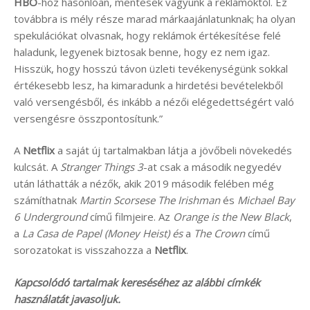
HBO
-hoz hasonlóan, mentesek vagyunk a reklámoktól. Ez
továbbra is mély része marad márkaajánlatunknak; ha olyan
spekulációkat olvasnak, hogy reklámok értékesítése felé
haladunk, legyenek biztosak benne, hogy ez nem igaz.
Hisszük, hogy hosszú távon üzleti tevékenységünk sokkal
értékesebb lesz, ha kimaradunk a hirdetési bevételekből
való versengésből, és inkább a nézői elégedettségért való
versengésre összpontosítunk.”
A
Netflix
a saját új tartalmakban látja a jövőbeli növekedés
kulcsát. A
Stranger Things 3
-at csak a második negyedév
után láthatták a nézők, akik 2019 második felében még
számíthatnak
Martin Scorsese
The Irishman
és
Michael Bay
6 Underground
című filmjeire. Az
Orange is the New Black
,
a
La Casa de Papel (Money Heist) és
a
The Crown
című
sorozatokat is visszahozza a
Netflix
.
Kapcsolódó tartalmak kereséséhez az alábbi címkék
használatát javasoljuk.