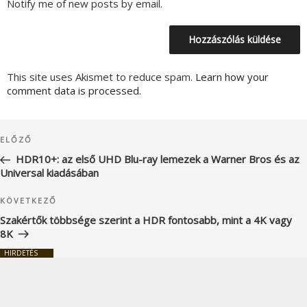
Notify me of new posts by email.
This site uses Akismet to reduce spam.
Learn how your
comment data is processed.
Bejegyzés
Korábbi
ELŐZŐ
navigáció
bejegyzés
HDR10+: az első UHD Blu-ray lemezek a Warner Bros és az
Universal kiadásában
Következő
KÖVETKEZŐ
bejegyzés
Szakértők többsége szerint a HDR fontosabb, mint a 4K vagy
8K
HIRDETÉS