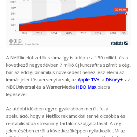
A
Netflix
előfizetők száma így is átlépte a 150 milliót, és a
következő negyedévben 7 millió új kuncsaftra számít a cég,
bár az eddigi dinamikus növekedést nehéz lesz elérni az
immár jelentős versenytársak, az
Apple TV+
, a
Disney+
, az
NBCUniversal
és a
WarnerMedia
HBO Max
piacra
lépésével.
Az utóbbi időkben egyre gyakrabban merült fel a
spekuláció, hogy a
Netflix
reklámokkal tenné olcsóbbá és
rentábilisabbá streaming tartalomszolgáltatását. A cég
jelentésében erről a következőképpen nyilatkozik: „Mi az