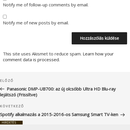
Notify me of follow-up comments by email.
Notify me of new posts by email.
This site uses Akismet to reduce spam.
Learn how your
comment data is processed.
Bejegyzés
Korábbi
ELŐZŐ
navigáció
bejegyzés
Panasonic DMP-UB700: az új olcsóbb Ultra HD Blu-ray
lejátszó (Frissítve)
Következő
KÖVETKEZŐ
bejegyzés
Spotify alkalmazás a 2015-2016-os Samsung Smart TV-ken
HIRDETÉS