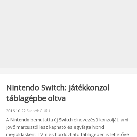
Nintendo Switch: játékkonzol
táblagépbe oltva
Beküldve:
2016-10-22
Szerző:
GURU
A
Nintendo
bemutatta új
Switch
elnevezésű konzolját, ami
jövő márciustól lesz kapható és egyfajta hibrid
megoldásként TV-n és hordozható táblagépen is lehetővé