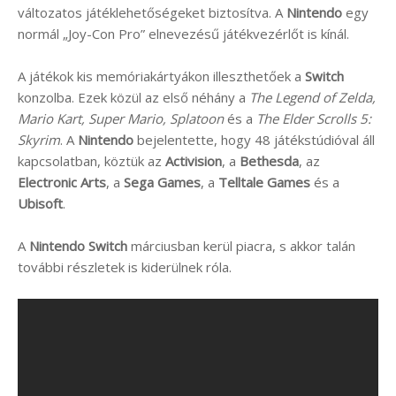
változatos játéklehetőségeket biztosítva. A
Nintendo
egy
normál „Joy-Con Pro” elnevezésű játékvezérlőt is kínál.
A játékok kis memóriakártyákon illeszthetőek a
Switch
konzolba. Ezek közül az első néhány a
The Legend of Zelda,
Mario Kart, Super Mario, Splatoon
és a
The Elder Scrolls 5:
Skyrim
. A
Nintendo
bejelentette, hogy 48 játékstúdióval áll
kapcsolatban, köztük az
Activision
, a
Bethesda
, az
Electronic Arts
, a
Sega Games
, a
Telltale Games
és a
Ubisoft
.
A
Nintendo Switch
márciusban kerül piacra, s akkor talán
további részletek is kiderülnek róla.