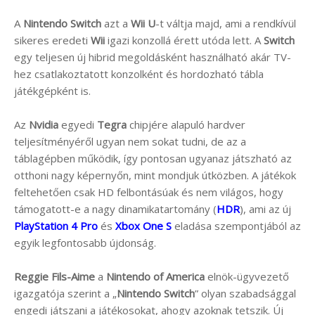
A
Nintendo Switch
azt a
Wii U
-t váltja majd, ami a rendkívül
sikeres eredeti
Wii
igazi konzollá érett utóda lett. A
Switch
egy teljesen új hibrid megoldásként használható akár TV-
hez csatlakoztatott konzolként és hordozható tábla
játékgépként is.
Az
Nvidia
egyedi
Tegra
chipjére alapuló hardver
teljesítményéről ugyan nem sokat tudni, de az a
táblagépben működik, így pontosan ugyanaz játszható az
otthoni nagy képernyőn, mint mondjuk útközben. A játékok
feltehetően csak HD felbontásúak és nem világos, hogy
támogatott-e a nagy dinamikatartomány (
HDR
), ami az új
PlayStation 4 Pro
és
Xbox One S
eladása szempontjából az
egyik legfontosabb újdonság.
Reggie Fils-Aime
a
Nintendo of America
elnök-ügyvezető
igazgatója szerint a „
Nintendo Switch
” olyan szabadsággal
engedi játszani a játékosokat, ahogy azoknak tetszik. Új