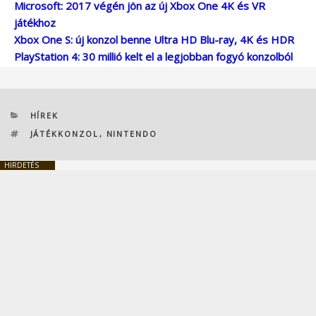
Microsoft: 2017 végén jön az új Xbox One 4K és VR
játékhoz
Xbox One S: új konzol benne Ultra HD Blu-ray, 4K és HDR
PlayStation 4: 30 millió kelt el a legjobban fogyó konzolból
KATEGÓRIÁK
HÍREK
CÍMKÉK
JÁTÉKKONZOL
,
NINTENDO
HIRDETÉS