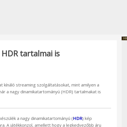
HI
 HDR tartalmai is
 kínáló streaming szolgáltatásokat, mint amilyen a
 már a nagy dinamikatartományú (HDR) tartalmakat is
észülék a nagy dinamikatartományú (
HDR
) kép
ra. A játékkonzol, amellett hogy a legkedvezőbb áru