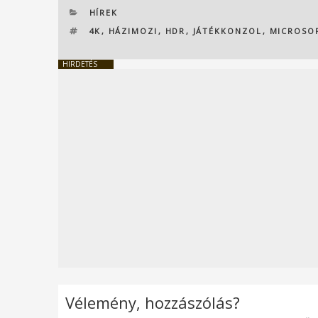
KATEGÓRIÁK
HÍREK
CÍMKÉK
4K
,
HÁZIMOZI
,
HDR
,
JÁTÉKKONZOL
,
MICROSO
HIRDETÉS
Vélemény, hozzászólás?