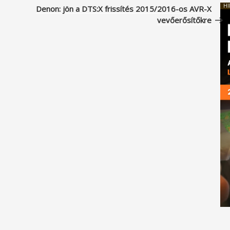
beje
HI
Denon: jön a DTS:X frissítés 2015/2016-os AVR-X
vevőerősítőkre