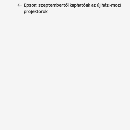
navigáció
bejegyzés
Epson: szeptembertől kaphatóak az új házi-mozi
projektorok