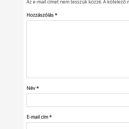
Az e-mail címet nem tesszük közzé.
A kötelező
Hozzászólás
*
Név
*
E-mail cím
*