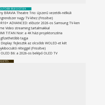
GUTÓBBI BEJEGYZÉSEK
ny BRAVIA Theatre Trio: újszerű vezeték-nélküli
ngrendszer nagy TV-khez (Frissítve)
R10+ ADVANCED: először 2026-os Samsung TV-ken
ime Video streaming tartalmakkal
IMI TITAN Noir: a 4K házi projektorszéria
gfizethetőbb tagja
 Display: fejlesztik az olcsóbb WOLED-et két
ykibocsátó réteggel (Frissítve)
 OLED B6: a 2026-os belépő OLED TV
RDETÉS