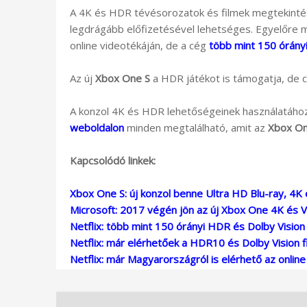
A 4K és HDR tévésorozatok és filmek megtekint
legdrágább előfizetésével lehetséges. Egyelőre 
online videotékáján, de a cég
több mint 150 órányi
Az új
Xbox One S
a HDR játékot is támogatja, de c
A konzol 4K és HDR lehetőségeinek használatához f
weboldalon
minden megtalálható, amit az
Xbox On
Kapcsolódó linkek:
Xbox One S: új konzol benne Ultra HD Blu-ray, 4K 
Microsoft: 2017 végén jön az új Xbox One 4K és 
Netflix: több mint 150 órányi HDR és Dolby Vision
Netflix: már elérhetőek a HDR10 és Dolby Vision f
Netflix: már Magyarországról is elérhető az onlin