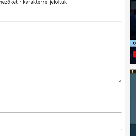
 mezőket
*
karakterrel jelöltük
HI