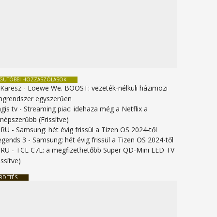
EGUTÓBBI HOZZÁSZÓLÁSOK
 Karesz
-
Loewe We. BOOST: vezeték-nélküli házimozi
ngrendszer egyszerűen
gis tv
-
Streaming piac: idehaza még a Netflix a
gnépszerűbb (Frissítve)
URU
-
Samsung: hét évig frissül a Tizen OS 2024-től
legends 3
-
Samsung: hét évig frissül a Tizen OS 2024-től
URU
-
TCL C7L: a megfizethetőbb Super QD-Mini LED TV
issítve)
RDETÉS