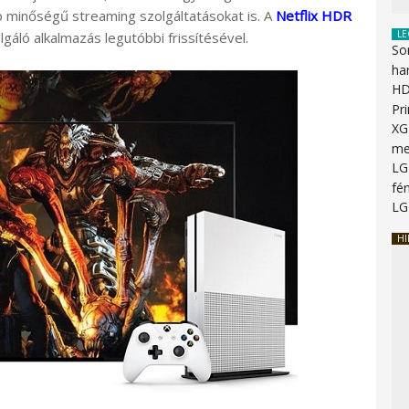
b minőségű streaming szolgáltatásokat is. A
Netflix HDR
LE
gáló alkalmazás legutóbbi frissítésével.
So
ha
HD
Pr
XG
me
LG
fén
LG
HI