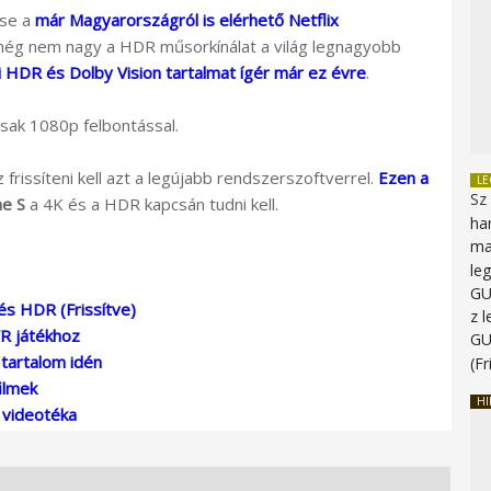
ése a
már Magyarországról is elérhető Netflix
még nem nagy a HDR műsorkínálat a világ legnagyobb
 HDR és Dolby Vision tartalmat ígér már ez évre
.
sak 1080p felbontással.
rissíteni kell azt a legújabb rendszerszoftverrel.
Ezen a
L
Sz
e S
a 4K és a HDR kapcsán tudni kell.
ha
ma
le
G
és HDR (Frissítve)
z 
VR játékhoz
G
 tartalom idén
(Fr
ilmek
HI
e videotéka