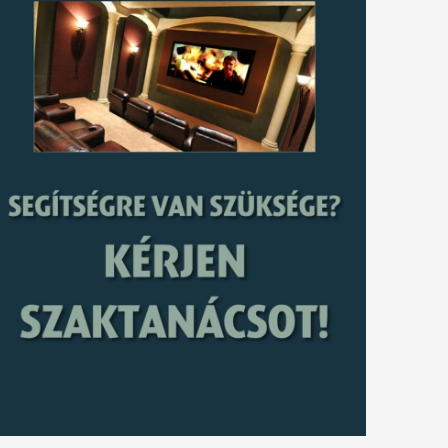
tkező