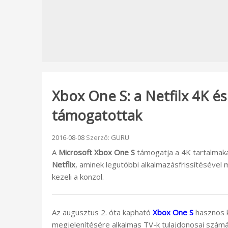
Xbox One S: a Netfilx 4K és
támogatottak
Beküldve:
2016-08-08
Szerző:
GURU
A
Microsoft
Xbox One S
támogatja a 4K tartalmakat
Netflix
, aminek legutóbbi alkalmazásfrissítésével
kezeli a konzol.
Az augusztus 2. óta kapható
Xbox One S
hasznos k
megjelenítésére alkalmas TV-k tulajdonosai számá