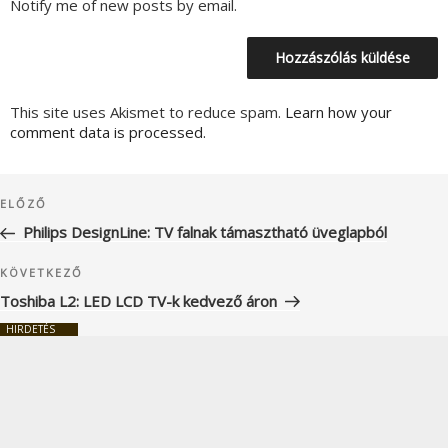
Notify me of new posts by email.
This site uses Akismet to reduce spam.
Learn how your
comment data is processed.
Bejegyzés
Korábbi
ELŐZŐ
navigáció
bejegyzés
Philips DesignLine: TV falnak támasztható üveglapból
Következő
KÖVETKEZŐ
bejegyzés
Toshiba L2: LED LCD TV-k kedvező áron
HIRDETÉS