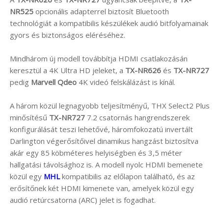
NR525
opcionális adapterrel biztosít Bluetooth
technológiát a kompatibilis készülékek audió bitfolyamainak
gyors és biztonságos eléréséhez.
Mindhárom új modell továbbítja HDMI csatlakozásán
keresztül a 4K Ultra HD jeleket, a
TX-NR626
és
TX-NR727
pedig
Marvell Qdeo
4K videó felskálázást is kínál.
A három közül legnagyobb teljesítményű, THX Select2 Plus
minősítésű
TX-NR727
7.2 csatornás hangrendszerek
konfigurálását teszi lehetővé, háromfokozatú invertált
Darlington végerősítőivel dinamikus hangzást biztosítva
akár egy 85 köbméteres helyiségben és 3,5 méter
hallgatási távolsághoz is. A modell nyolc HDMI bemenete
közül egy
MHL
kompatibilis az előlapon található, és az
erősítőnek két HDMI kimenete van, amelyek közül egy
audió retúrcsatorna (ARC) jelet is fogadhat.