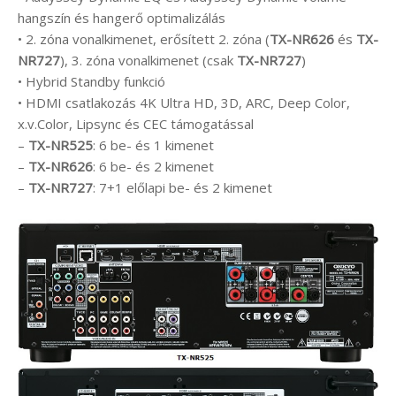
hangszín és hangerő optimalizálás
• 2. zóna vonalkimenet, erősített 2. zóna (
TX-NR626
és
TX-
NR727
), 3. zóna vonalkimenet (csak
TX-NR727
)
• Hybrid Standby funkció
• HDMI csatlakozás 4K Ultra HD, 3D, ARC, Deep Color,
x.v.Color, Lipsync és CEC támogatással
–
TX-NR525
: 6 be- és 1 kimenet
–
TX-NR626
: 6 be- és 2 kimenet
–
TX-NR727
: 7+1 előlapi be- és 2 kimenet