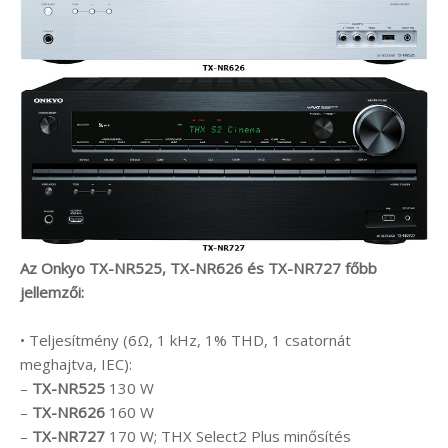
Az Onkyo TX-NR525, TX-NR626 és TX-NR727 főbb
jellemzői:
• Teljesítmény (6Ω, 1 kHz, 1% THD, 1 csatornát
meghajtva, IEC):
–
TX-NR525
130 W
–
TX-NR626
160 W
–
TX-NR727
170 W; THX Select2 Plus minősítés