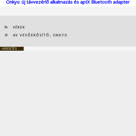
Onkyo: új távvezérlő alkalmazás és aptX Bluetooth adapter
KATEGÓRIÁK
HÍREK
CÍMKÉK
AV VEVŐERŐSÍTŐ
,
ONKYO
HIRDETÉS