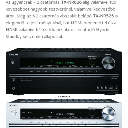
Az ugyancsak 7.2 csatornás
TX-NR626
alig valamivel tud
kevesebbet nagyobb testvérénél, valamivel kedvezőbb
áron. Még az 5.2 csatornás abszolút belépő
TX-NR525
is
elegendő teljesítményt kínál, hat HDMI bemenettel és a
HDMI valamint hálózati kapcsolatot fenntartó Hybrid
Standby készenléti állapottal.