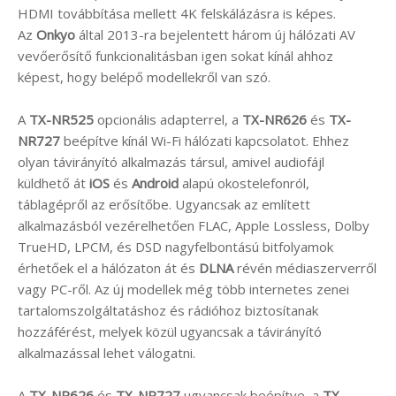
HDMI továbbítása mellett 4K felskálázásra is képes.
Az
Onkyo
által 2013-ra bejelentett három új hálózati AV
vevőerősítő funkcionalitásban igen sokat kínál ahhoz
képest, hogy belépő modellekről van szó.
A
TX-NR525
opcionális adapterrel, a
TX-NR626
és
TX-
NR727
beépítve kínál Wi-Fi hálózati kapcsolatot. Ehhez
olyan távirányító alkalmazás társul, amivel audiofájl
küldhető át
iOS
és
Android
alapú okostelefonról,
táblagépről az erősítőbe. Ugyancsak az említett
alkalmazásból vezérelhetően FLAC, Apple Lossless, Dolby
TrueHD, LPCM, és DSD nagyfelbontású bitfolyamok
érhetőek el a hálózaton át és
DLNA
révén médiaszerverről
vagy PC-ről. Az új modellek még több internetes zenei
tartalomszolgáltatáshoz és rádióhoz biztosítanak
hozzáférést, melyek közül ugyancsak a távirányító
alkalmazással lehet válogatni.
A
TX-NR626
és
TX-NR727
ugyancsak beépítve, a
TX-