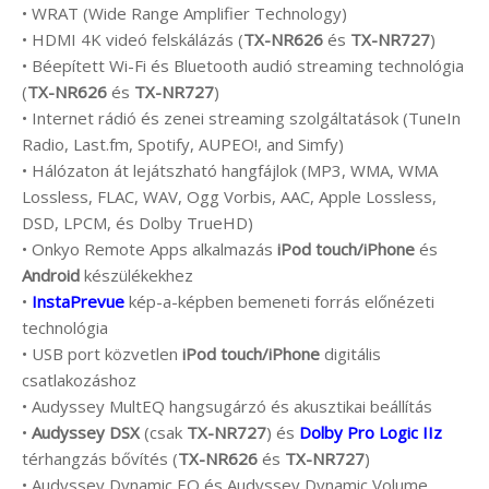
• WRAT (Wide Range Amplifier Technology)
• HDMI 4K videó felskálázás (
TX-NR626
és
TX-NR727
)
• Béepített Wi-Fi és Bluetooth audió streaming technológia
(
TX-NR626
és
TX-NR727
)
• Internet rádió és zenei streaming szolgáltatások (TuneIn
Radio, Last.fm, Spotify, AUPEO!, and Simfy)
• Hálózaton át lejátszható hangfájlok (MP3, WMA, WMA
Lossless, FLAC, WAV, Ogg Vorbis, AAC, Apple Lossless,
DSD, LPCM, és Dolby TrueHD)
• Onkyo Remote Apps alkalmazás
iPod touch/iPhone
és
Android
készülékekhez
•
InstaPrevue
kép-a-képben bemeneti forrás előnézeti
technológia
• USB port közvetlen
iPod touch/iPhone
digitális
csatlakozáshoz
• Audyssey MultEQ hangsugárzó és akusztikai beállítás
•
Audyssey DSX
(csak
TX-NR727
) és
Dolby Pro Logic IIz
térhangzás bővítés (
TX-NR626
és
TX-NR727
)
• Audyssey Dynamic EQ és Audyssey Dynamic Volume