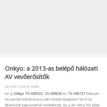
Onkyo: a 2013-as belépő hálózati
AV vevőerősítők
Beküldve:
2013-03-17
Szerző:
GURU
Az új
Onkyo TX-NR525, TX-NR626
és
TX-NR727
hálózati
AV vevőerősítők közül a két utóbbi beépített Wi-Fi és
Bluetooth kapcsolattal rendelkezik, és a 4K Ultra HD jelek