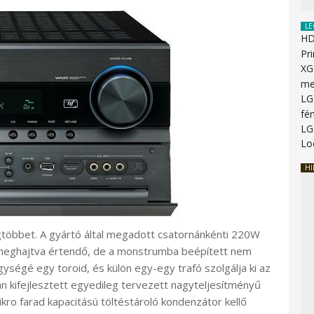
LE
HD
Pr
XG
me
LG
fén
LG
Lo
HI
gtöbbet. A gyártó által megadott csatornánkénti 220W
t meghajtva értendő, de a monstrumba beépített nem
ségé egy toroid, és külön egy-egy trafó szolgálja ki az
an kifejlesztett egyedileg tervezett nagyteljesítményű
kro farad kapacitású töltéstároló kondenzátor kellő