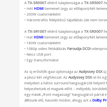
A
TX-SR3007
eltérő tulajdonságai a
TX-SR5007
-h
• Hét
HDMI
bemenet (egy az előlapon)/két kimen
• 200W csatornánként
• Háromtrafós felépítésű tápellátás (de nem toroi
A
TX-SR1007
eltérő tulajdonságai a
TX-SR3007
-h
• Hat
HDMI
bemenet (egy az előlapon)/két kimen
• 180W csatornánként
• 1080p video felskálázás
Faroudja DCDi
videoproc
• Nincs USB port
• Egy transzformátor
Az új erősítők igazi újdonsága az
Audyssey DSX
új
a plusz két végfokozat. Az
Audyssey DSX
-el és e
melyeket a hátsó surround hangsugárzók helyett 
helyezhetünk el magunk előtt – mélyebb, körülölelő
egy másik „front magassági” hangsugárzó párral ir
állítsunk elő, hasonló módon, ahogy azt a
Dolby Pr