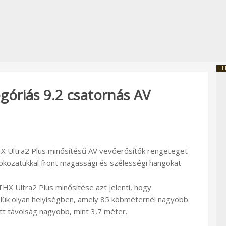
HI
góriás 9.2 csatornás AV
 Ultra2 Plus minősítésű AV vevőerősítők rengeteget
fokozatukkal front magassági és szélességi hangokat
HX Ultra2 Plus minősítése azt jelenti, hogy
velük olyan helyiségben, amely 85 köbméternél nagyobb
tt távolság nagyobb, mint 3,7 méter.