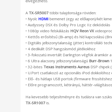
elvégezhető.
A
TX-SR5007
többi tulajdonsága röviden:
• Nyolc
HDMI
bemenet (egy az előlapon)/két kime
• Audyssey DSX és Dolby Pro Logic IIz dekódolás
• 1080p video felskálázás
HQV Reon VX
videoproc
• Kettős erősítésű (Bi-amp) és híd kapcsolású (Br
• Digitális jelbizonytalanság (jitter) kontrolláló te
• 4 dedikált DSP hangzásmód játékokhoz
• 3-fokozatú invertált Darlington végfok áramkör 
• 6 Ultra alacsony jelbizonytalanságú
Burr-Brown
1
• 32-bites
Texas Instruments Aureus
DSP chipek (
• U.Port csatlakozó az opcionális iPod dokkolóho
• Elő- és hátlapi USB portok (firmware frissítéshez
• Előre programozott, kétirányú, háttér-világítás
Ha kevesebb teljesítményre és tudásra van szüks
TX-SR1007
is.