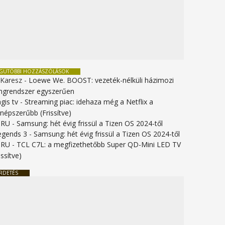
EGUTÓBBI HOZZÁSZÓLÁSOK
 Karesz
-
Loewe We. BOOST: vezeték-nélküli házimozi
ngrendszer egyszerűen
gis tv
-
Streaming piac: idehaza még a Netflix a
gnépszerűbb (Frissítve)
URU
-
Samsung: hét évig frissül a Tizen OS 2024-től
legends 3
-
Samsung: hét évig frissül a Tizen OS 2024-től
URU
-
TCL C7L: a megfizethetőbb Super QD-Mini LED TV
issítve)
RDETÉS