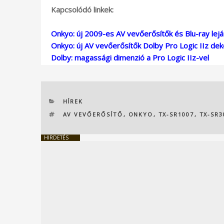
Kapcsolódó linkek:
Onkyo: új 2009-es AV vevőerősítők és Blu-ray lej
Onkyo: új AV vevőerősítők Dolby Pro Logic IIz dek
Dolby: magassági dimenzió a Pro Logic IIz-vel
KATEGÓRIÁK
HÍREK
CÍMKÉK
AV VEVŐERŐSÍTŐ
,
ONKYO
,
TX-SR1007
,
TX-SR3
HIRDETÉS