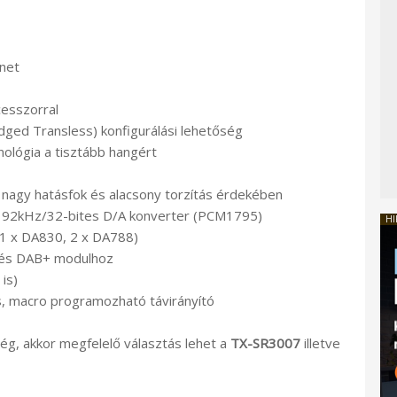
net
esszorral
idged Transless) konfigurálási lehetőség
chnológia a tisztább hangért
a nagy hatásfok és alacsony torzítás érdekében
92kHz/32-bites D/A konverter (PCM1795)
HI
1 x DA830, 2 x DA788)
z és DAB+ modulhoz
 is)
os, macro programozható távirányító
ég, akkor megfelelő választás lehet a
TX-SR3007
illetve