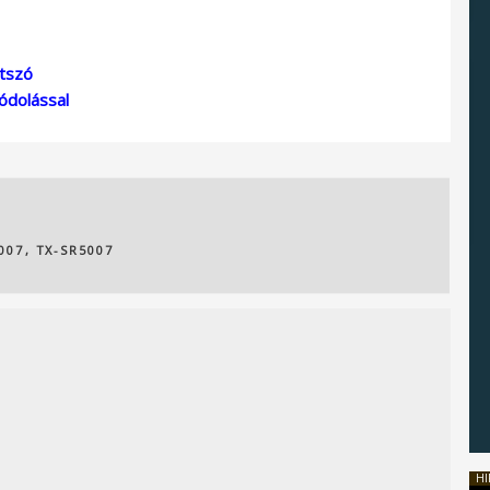
átszó
ódolással
007
,
TX-SR5007
HI