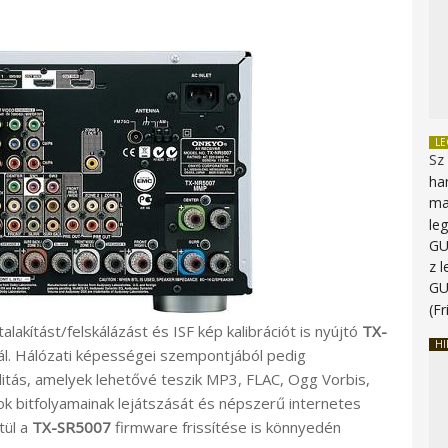
L
Sz
ha
ma
le
G
z 
G
(Fr
lakítást/felskálázást és ISF kép kalibrációt is nyújtó
TX-
HI
ál. Hálózati képességei szempontjából pedig
itás, amelyek lehetővé teszik MP3, FLAC, Ogg Vorbis,
 bitfolyamainak lejátszását és népszerű internetes
tül a
TX-SR5007
firmware frissítése is könnyedén