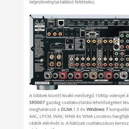
teljesítménytartalékot feltételez.
A többek között kiváló minőségű 1080p videojel áta
SR5007
gazdag csatlakoztatási lehetőségeket kín
meghatározó a
DLNA
1.5 és
Windows 7
kompatibil
AAC, LPCM, WAV, WMA és WMA Lossless hangfájlok
rádiók elérését is. A hálózati csatlakozáson keresz