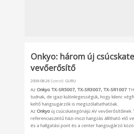
Onkyo: három új csúcskate
vevőerősítő
Beküldve:
2009-08-26
Szerző:
GURU
Az
Onkyo TX-SR5007, TX-SR3007, TX-SR1007
THX
tudnak, de igazi különlegességük, hogy kilenc vég
keltő hangsugárzók is megszólaltathatóak.
Az
Onkyo
új csúcskategóriájú AV vevőerősítőinek T
referenciaszintű házi-mozi hangzás állítható elő 
és a hallgatási pont és a center hangsugárzó közö