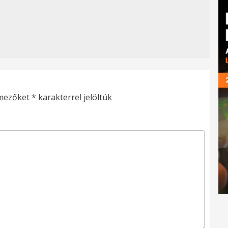
 mezőket
*
karakterrel jelöltük