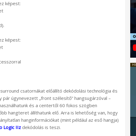
ez képest:
et
d).
ez képest:
et
esszorral
HI
 surround csatornákat előállító dekódolási technológia és
gy pár úgynevezett „front szélesítő” hangsugárzóval –
használhatunk és a centertől 60 fokos szögben
bb hangteret állíthatunk elő. Arra is lehetőség van, hogy
ányítatlan hanginformációkat (mint például az eső hangja)
o Logic IIz
dekódolás is teszi.