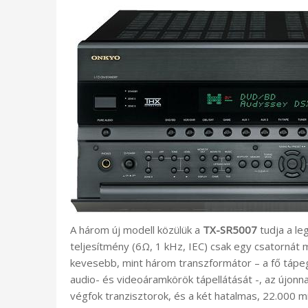
A három új modell közülük a
TX-SR5007
tudja a le
teljesítmény (6Ω, 1 kHz, IEC) csak egy csatorná
kevesebb, mint három transzformátor – a fő tápegy
audio- és videoáramkörök tápellátását -, az újonn
végfok tranzisztorok, és a két hatalmas, 22.000 mi