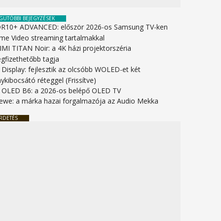
GUTÓBBI BEJEGYZÉSEK
R10+ ADVANCED: először 2026-os Samsung TV-ken
ime Video streaming tartalmakkal
IMI TITAN Noir: a 4K házi projektorszéria
gfizethetőbb tagja
 Display: fejlesztik az olcsóbb WOLED-et két
ykibocsátó réteggel (Frissítve)
 OLED B6: a 2026-os belépő OLED TV
ewe: a márka hazai forgalmazója az Audio Mekka
RDETÉS