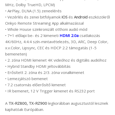
MHz, Dolby TrueHD, LPCM)
• AirPlay, DLNA (1.5) zeneelérés
• Vezérlés és zenei bitfolyamok
iOS
és
Android
eszközökről
Onkyo Remote Streaming App alkalmazással
• Whole House szinkronizált otthoni audió mód
• 7+1 előlapi be- és 2 kimeneti
HDMI 2.0a
csatlakozás
4K/60Hz, 4:4:4 szín-mintavételezés, 3D, ARC, Deep Color,
x.v.Color, Lipsync, CEC és HDCP 2.2 támogatás (1-5
bemeneten)
• 2. zóna HDMI kimenet 4K videóhoz és digitális audióhoz
• Hybrid Standby HDMI jeltovábbítás
• Erősített 2. zóna és 2/3. zóna vonalkimenet
• Lemezjátszó bemenet
• 7.2 csatornás előerősítő kimenet
• IR bemenet, 12 V Trigger kimenet és RS232 port
A
TX-RZ800, TX-RZ900
legkorábban augusztustól lesznek
kaphatóak Európában.