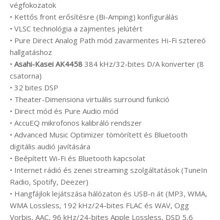
végfokozatok
• Kettős front erősítésre (Bi-Amping) konfigurálás
• VLSC technológia a zajmentes jelútért
• Pure Direct Analog Path mód zavarmentes Hi-Fi sztereó
hallgatáshoz
•
Asahi-Kasei AK4458
384 kHz/32-bites D/A konverter (8
csatorna)
• 32 bites DSP
• Theater-Dimensiona virtuális surround funkció
• Direct mód és Pure Audio mód
• AccuEQ mikrofonos kalibráló rendszer
• Advanced Music Optimizer tömörített és Bluetooth
digitális audió javítására
• Beépített Wi-Fi és Bluetooth kapcsolat
• Internet rádió és zenei streaming szolgáltatások (TuneIn
Radio, Spotify, Deezer)
• Hangfájlok lejátszása hálózaton és USB-n át (MP3, WMA,
WMA Lossless, 192 kHz/24-bites FLAC és WAV, Ogg
Vorbis, AAC, 96 kHz/24-bites Apple Lossless, DSD 5,6