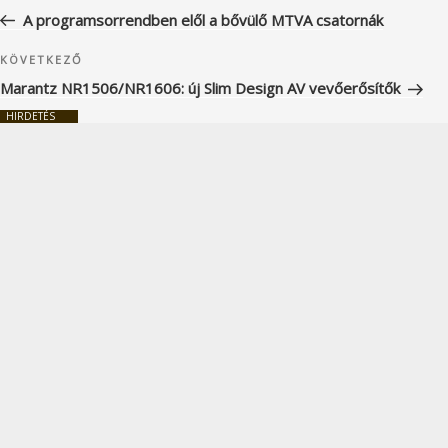
navigáció
bejegyzés
A programsorrendben elől a bővülő MTVA csatornák
Következő
KÖVETKEZŐ
bejegyzés
Marantz NR1506/NR1606: új Slim Design AV vevőerősítők
HIRDETÉS