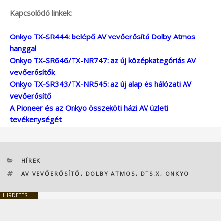
Kapcsolódó linkek:
Onkyo TX-SR444: belépő AV vevőerősítő Dolby Atmos
hanggal
Onkyo TX-SR646/TX-NR747: az új középkategóriás AV
vevőerősítők
Onkyo TX-SR343/TX-NR545: az új alap és hálózati AV
vevőerősítő
A Pioneer és az Onkyo összeköti házi AV üzleti
tevékenységét
KATEGÓRIÁK
HÍREK
CÍMKÉK
AV VEVŐERŐSÍTŐ
,
DOLBY ATMOS
,
DTS:X
,
ONKYO
HIRDETÉS