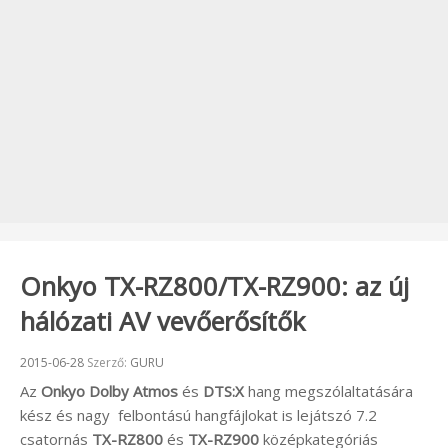
Onkyo TX-RZ800/TX-RZ900: az új
hálózati AV vevőerősítők
Beküldve:
2015-06-28
Szerző:
GURU
Az
Onkyo
Dolby Atmos
és
DTS:X
hang megszólaltatására
kész és nagy felbontású hangfájlokat is lejátszó 7.2
csatornás
TX-RZ800
és
TX-RZ900
középkategóriás