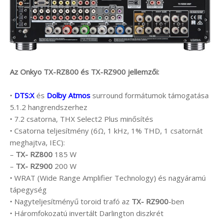
Az Onkyo TX-RZ800 és TX-RZ900 jellemzői:
•
DTS:X
és
Dolby Atmos
surround formátumok támogatása
5.1.2 hangrendszerhez
• 7.2 csatorna, THX Select2 Plus minősítés
• Csatorna teljesítmény (6Ω, 1 kHz, 1% THD, 1 csatornát
meghajtva, IEC):
–
TX- RZ800
185 W
–
TX- RZ900
200 W
• WRAT (Wide Range Amplifier Technology) és nagyáramú
tápegység
• Nagyteljesítményű toroid trafó az
TX- RZ900
-ben
• Háromfokozatú invertált Darlington diszkrét