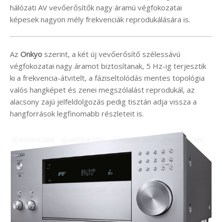
hálózati AV vevőerősítők nagy áramú végfokozatai
képesek nagyon mély frekvenciák reprodukálására is.
Az
Onkyo
szerint, a két új vevőerősítő szélessávú
végfokozatai nagy áramot biztosítanak, 5 Hz-ig terjesztik
ki a frekvencia-átvitelt, a fáziseltolódás mentes topológia
valós hangképet és zenei megszólalást reprodukál, az
alacsony zajú jelfeldolgozás pedig tisztán adja vissza a
hangforrások legfinomabb részleteit is.