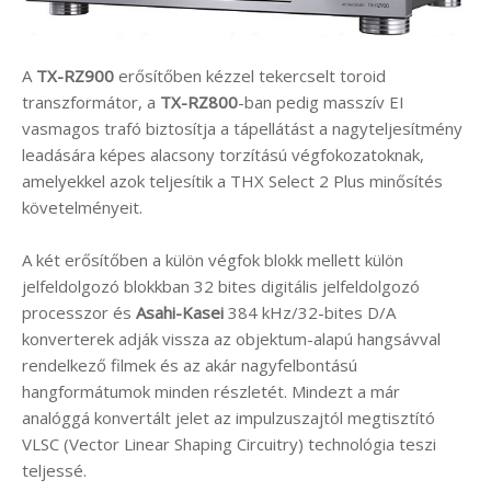
A
TX-RZ900
erősítőben kézzel tekercselt toroid
transzformátor, a
TX-RZ800
-ban pedig masszív EI
vasmagos trafó biztosítja a tápellátást a nagyteljesítmény
leadására képes alacsony torzítású végfokozatoknak,
amelyekkel azok teljesítik a THX Select 2 Plus minősítés
követelményeit.
A két erősítőben a külön végfok blokk mellett külön
jelfeldolgozó blokkban 32 bites digitális jelfeldolgozó
processzor és
Asahi-Kasei
384 kHz/32-bites D/A
konverterek adják vissza az objektum-alapú hangsávval
rendelkező filmek és az akár nagyfelbontású
hangformátumok minden részletét. Mindezt a már
analóggá konvertált jelet az impulzuszajtól megtisztító
VLSC (Vector Linear Shaping Circuitry) technológia teszi
teljessé.