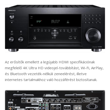
Az erősítők emellett a legújabb HDMI specifikációnak
megfelelő 4K Ultra HD videojel-továbbítást, Wi-Fi, AirPlay,
és Bluetooth vezeték-nélküli zeneelérést, illetve
internetes tartalmakhoz való hozzáférést biztosítanak.