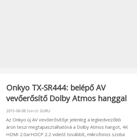
Onkyo TX-SR444: belépő AV
vevőerősítő Dolby Atmos hanggal
Beküldve:
2015-06-08
Szerző:
GURU
Az Onkyo új AV vevőerősítője jelenleg a legkedvezőbb
áron teszi megtapasztalhatóvá a Dolby Atmos hangot, 4K
HDMI 2.0a/HDCP 2.2 videót továbbít, mikrofonos szoba