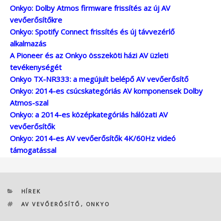
Onkyo: Dolby Atmos firmware frissítés az új AV
vevőerősítőkre
Onkyo: Spotify Connect frissítés és új távvezérlő
alkalmazás
A Pioneer és az Onkyo összeköti házi AV üzleti
tevékenységét
Onkyo TX-NR333: a megújult belépő AV vevőerősítő
Onkyo: 2014-es csúcskategóriás AV komponensek Dolby
Atmos-szal
Onkyo: a 2014-es középkategóriás hálózati AV
vevőerősítők
Onkyo: 2014-es AV vevőerősítők 4K/60Hz videó
támogatással
KATEGÓRIÁK
HÍREK
CÍMKÉK
AV VEVŐERŐSÍTŐ
,
ONKYO