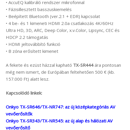
• AccuEQ kalibráló rendszer mikrofonnal
• Fázisillesztett basszuskiemelés
• Beépített Bluetooth (ver.2.1 + EDR) kapcsolat
• 4 be- és 1 kimeneti HDMI 2.0a csatlakozás 4K/60Hz
Ultra HD, 3D, ARC, Deep Color, x.v.Color, Lipsync, CEC és
HDCP 2.2 támogatás
• HDMI jeltovábbító funkció
• B zóna erősített kimenet
A fekete és ezüst házzal kapható
TX-SR444
ára pontosan
még nem ismert, de Európában feltehetően 500 € (kb.
157.000 Ft) alatt lesz.
Kapcsolódó linkek:
Onkyo TX-SR646/TX-NR747: az új középkategóriás AV
vevőerősítők
Onkyo TX-SR343/TX-NR545: az új alap és hálózati AV
vevőerősítő