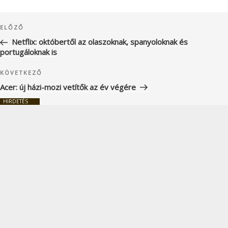
Bejegyzés
Korábbi
ELŐZŐ
navigáció
bejegyzés
Netflix: októbertől az olaszoknak, spanyoloknak és
portugáloknak is
Következő
KÖVETKEZŐ
bejegyzés
Acer: új házi-mozi vetítők az év végére
HIRDETÉS