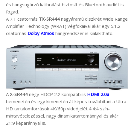
és hangsugárzó kalibrálást biztosít és Bluetooth audiót is
fogad.
A 7.1 csatornás
TX-SR444
nagyáramú diszkrét Wide Range
Amplifier Technology (WRAT) végfokaival akár egy 5.1.2
csatornás
Dolby Atmos
hangrendszer is kialakítható.
A
X-SR444
négy HDCP 2.2 kompatibilis
HDMI 2.0a
bemenetén és egy kimenetén át képes továbbítani a Ultra
HD tartalomforrások 4K/60p videójelét 4:4:4 szín-
mintavételezéssel, nagy dinamikatartománnyal és akár
21:9 képaránnyal is.