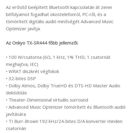
Az erősítő beépített Bluetooth kapcsolatán át zenei
bitfolyamot fogadhat okostelefonról, PC-ről, és a
tömörített digitális audió minőségét Advanced Music
Optimizer javítja.
Az Onkyo TX-SR444 főbb jellemzői:
• 100 W/csatorna (6Ω, 1 kHz, 1% THD, 1 csatornát
meghajtva, IEC)
• WRAT diszkrét végfokok
• 32-bites DSP
• Dolby Atmos, Dolby TrueHD és DTS-HD Master Audio
dekódolás
• Theater-Dimensional virtuális surround
• Advanced Music Optimizer tömörített és Bluetooth audió
javítására
• TI Burr-Brown 192 kHz/24-bites D/A konverter minden
csatornán