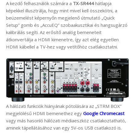
A kezdő felhasználók számára a
TX-SR444
hátlapja
képekkel illusztrálja, hogy mint mivel kell összekötni, a
beüzemelést képernyőn megjelenő útmutató „Quick
Setup” gomb és „AccuEQ” szobaakusztikai és hangsugárzó
kalibrálás segíti. Az erősítő analóg bemeneteit
átkonvertálja a HDMI kimenetre, így azt elég egyetlen
HDMI kábellel a TV-hez vagy vetítőhöz csatlakoztatni.
A hálózati funkciók hiányának pótolására az „STRM BOX”
megjelölésű HDMI bemenethez egy
Google Chromecast
vagy más hasonló hálózati médiaeszköz csatlakoztatható,
aminek tápellátásához van egy 5V-os USB csatlakozó is.