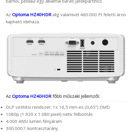
bárhol, például egy alkalmai baráti játékpartihoz.
Az
Optoma HZ40HDR
alig valamivel 460.000 Ft feletti áron
kapható idehaza.
Az
Optoma HZ40HDR
főbb műszaki jellemzői:
DLP vetítési rendszer; 1x 16,5 mm-es (0,65”) DMD
1080p (1.920 x 1.080 pixel) natív felbontás
4.000 ANSI lumen fényáram
300.000:1 kontrasztarány