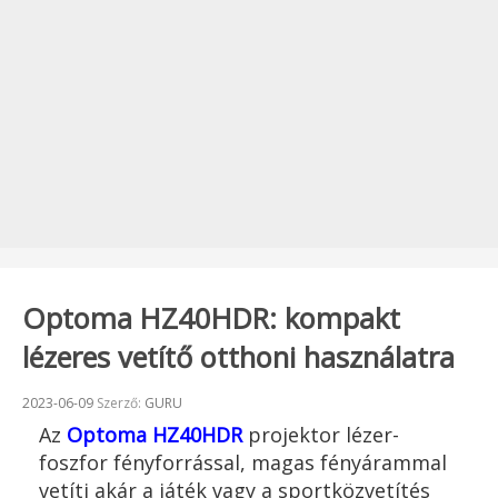
Optoma HZ40HDR: kompakt
lézeres vetítő otthoni használatra
Beküldve:
2023-06-09
Szerző:
GURU
Az
Optoma HZ40HDR
projektor lézer-
foszfor fényforrással, magas fényárammal
vetíti akár a játék vagy a sportközvetítés