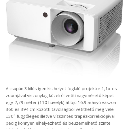
A csupán 3 kilós igen kis helyet foglaló projektor 1,1x-es
zoomjával viszonylag közelről vetíti nagyméretű képet–
egy 2,79 méter (110 hüvelyk) átlójú 16:9 arányú vászon
360 és 394 cm közötti távolságból vetíthető meg vele –
±30° függőleges illetve vízszintes trapézkorrekciójával
pedig könnyen elhelyezhető és beüzemelhető szinte