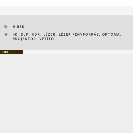
KATEGÓRIÁK
HÍREK
CÍMKÉK
4K
,
DLP
,
HDR
,
LÉZER
,
LÉZER FÉNYFORRÁS
,
OPTOMA
,
PROJEKTOR
,
VETÍTŐ
HIRDETÉS