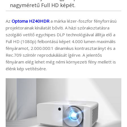
nagyméretű Full HD képét.
Az
Optoma HZ40HDR
a márka lézer-foszfor fényforrású
projektorainak kínálatát bővíti. A házi szórakoztatásra
szolgáló vetítő egychipes DLP technológiával állítja elő a
Full HD (1080p) felbontású képet 4.000 lumen maximális
fényáramot, 2.000.000:1 dinamikus kontrasztarányt és a
Rec.709 színtér reprodukálását ígérve. A jelentős
fényáram elég lehet még némi környezeti fény mellett is
élénk kép vetítésére.