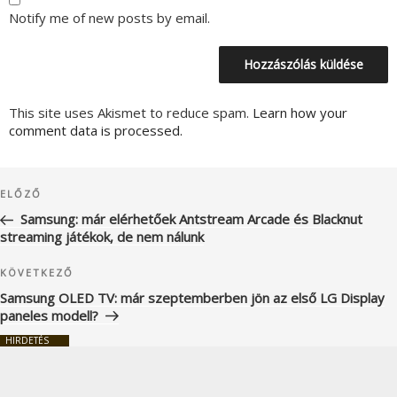
Notify me of new posts by email.
This site uses Akismet to reduce spam.
Learn how your
comment data is processed.
Bejegyzés
Korábbi
ELŐZŐ
navigáció
bejegyzés
Samsung: már elérhetőek Antstream Arcade és Blacknut
streaming játékok, de nem nálunk
Következő
KÖVETKEZŐ
bejegyzés
Samsung OLED TV: már szeptemberben jön az első LG Display
paneles modell?
HIRDETÉS