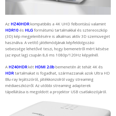
Az
HZ40HDR
kompatibilis a 4K UHD felbontású valamint
HDR10
és
HLG
formátumú tartalmakkal és sztereoszkóp
(3D) kép megjelenítésére is alkalmas aktív 3D szemüveget
használva. A vetítő játékmódjának képfeldolgozási
sebessége lehetővé teszi, hogy bemenetről mért késése
(az input lag) csupán 8,6 ms 1080p/120Hz képjelnél.
A
HZ40HDR
két
HDMI 2.0b
bemenetén át tehát 4K és
HDR
tartalmakat is fogadhat, származzanak azok Ultra HD
Blu-ray lejátszóról, játékkonzolról vagy streaming
médiaeszközről. Az utóbbi streaming adapterek
tápellátása is megoldott a projektor USB csatlakozójáról.