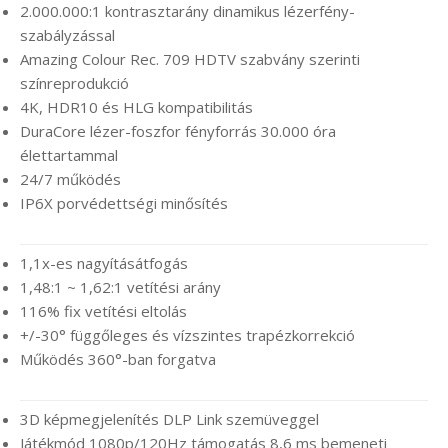
2.000.000:1 kontrasztarány dinamikus lézerfény-
szabályzással
Amazing Colour Rec. 709 HDTV szabvány szerinti
színreprodukció
4K, HDR10 és HLG kompatibilitás
DuraCore lézer-foszfor fényforrás 30.000 óra
élettartammal
24/7 működés
IP6X porvédettségi minősítés
1,1x-es nagyításátfogás
1,48:1 ~ 1,62:1 vetítési arány
116% fix vetítési eltolás
+/-30° függőleges és vízszintes trapézkorrekció
Működés 360°-ban forgatva
3D képmegjelenítés DLP Link szemüveggel
Játékmód 1080p/120Hz támogatás 8,6 ms bemeneti