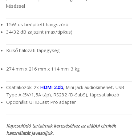
késéssel
15W-os beépített hangszóró
34/32 dB zajszint (max/tipikus)
Külső hálózati tápegység
274 mm x 216 mm x 114 mm; 3 kg
Csatlakozók: 2x
HDMI 2.0b
, Mini Jack audiokimenet, USB
Type A (5V/1,5A táp), RS232 (D-Sub9), tápcsatlakozó
Opcionális UHDCast Pro adapter
Kapcsolódó tartalmak kereséséhez az alábbi címkék
használatát javasoljuk.