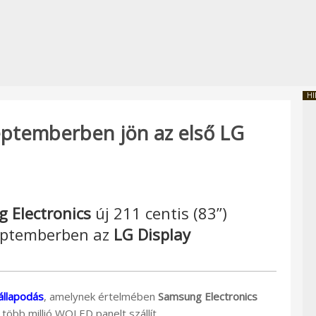
HI
ptemberben jön az első LG
 Electronics
új 211 centis (83”)
zeptemberben az
LG Display
állapodás
, amelynek értelmében
Samsung Electronics
több millió WOLED panelt szállít.