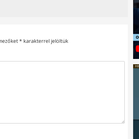
 mezőket
*
karakterrel jelöltük
HI