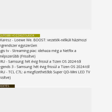
EGUTÓBBI HOZZÁSZÓLÁSOK
 Karesz
-
Loewe We. BOOST: vezeték-nélküli házimozi
ngrendszer egyszerűen
gis tv
-
Streaming piac: idehaza még a Netflix a
gnépszerűbb (Frissítve)
URU
-
Samsung: hét évig frissül a Tizen OS 2024-től
legends 3
-
Samsung: hét évig frissül a Tizen OS 2024-től
URU
-
TCL C7L: a megfizethetőbb Super QD-Mini LED TV
issítve)
RDETÉS