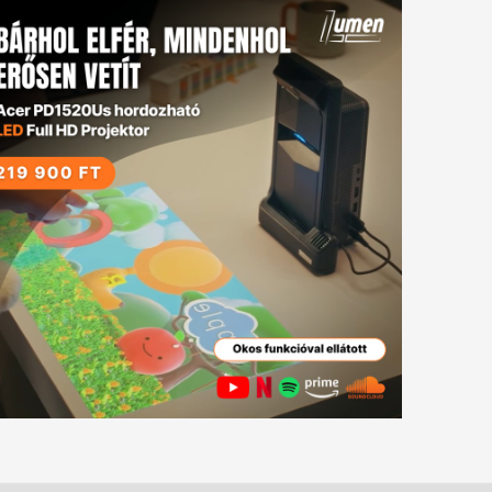
tkező
gyzés