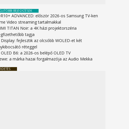
GUTÓBBI BEJEGYZÉSEK
R10+ ADVANCED: először 2026-os Samsung TV-ken
ime Video streaming tartalmakkal
IMI TITAN Noir: a 4K házi projektorszéria
gfizethetőbb tagja
 Display: fejlesztik az olcsóbb WOLED-et két
nykibocsátó réteggel
 OLED B6: a 2026-os belépő OLED TV
ewe: a márka hazai forgalmazója az Audio Mekka
RDETÉS