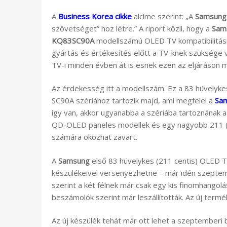
A
Business Korea cikke
alcíme szerint: „A
Samsung 
szövetséget” hoz létre.” A riport közli, hogy a
Sam
KQ83SC90A
modellszámú OLED TV kompatibilitási r
gyártás és értékesítés előtt a TV-knek szüksége v
TV-i minden évben át is esnek ezen az eljáráson
Az érdekesség itt a modellszám. Ez a 83 hüvelyke
SC90A szériához tartozik majd, ami megfelel a
Sam
így van, akkor ugyanabba a szériába tartoznának a
QD-OLED paneles modellek és egy nagyobb 211 (
számára okozhat zavart.
A
Samsung
első 83 hüvelykes (211 centis) OLED T
készülékeivel versenyezhetne – már idén szeptemb
szerint a két félnek már csak egy kis finomhangol
beszámolók szerint már leszállították. Az új ter
Az új készülék tehát már ott lehet a szeptemberi b