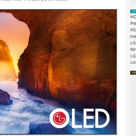
LE
HD
Pr
XG
me
LG
fé
LG
Lo
HI