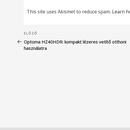
This site uses Akismet to reduce spam.
Learn h
Bejegyzés
Korábbi
ELŐZŐ
navigáció
bejegyzés
Optoma HZ40HDR: kompakt lézeres vetítő otthoni
használatra