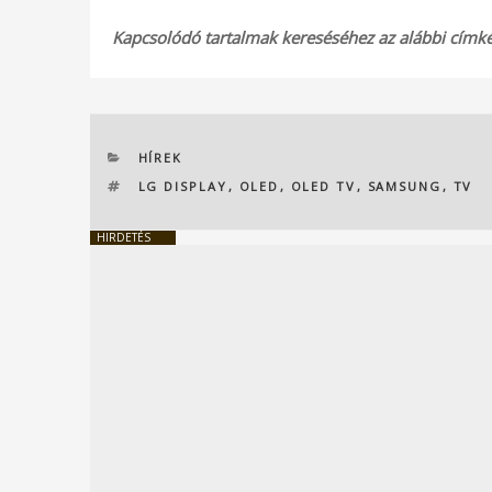
Kapcsolódó tartalmak kereséséhez az alábbi címkék
KATEGÓRIÁK
HÍREK
CÍMKÉK
LG DISPLAY
,
OLED
,
OLED TV
,
SAMSUNG
,
TV
HIRDETÉS