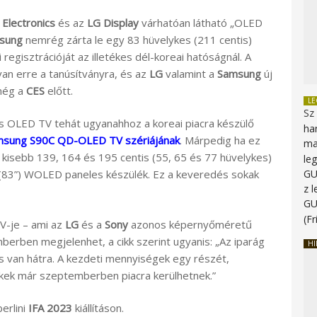
Electronics
és az
LG Display
várhatóan látható „OLED
sung
nemrég zárta le egy 83 hüvelykes (211 centis)
egisztrációját az illetékes dél-koreai hatóságnál. A
an erre a tanúsítványra, és az
LG
valamint a
Samsung
új
 még a
CES
előtt.
L
Sz
s OLED TV tehát ugyanahhoz a koreai piacra készülő
ha
sung S90C QD-OLED TV szériájának
. Márpedig ha ez
ma
 kisebb 139, 164 és 195 centis (55, 65 és 77 hüvelykes)
le
G
83”) WOLED paneles készülék. Ez a keveredés sokak
z 
G
(Fr
V-je – ami az
LG
és a
Sony
azonos képernyőméretű
erben megjelenhet, a cikk szerint ugyanis: „Az iparág
HI
ás van hátra. A kezdeti mennyiségek egy részét,
mékek már szeptemberben piacra kerülhetnek.”
erlini
IFA 2023
kiállításon.