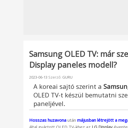
Samsung OLED TV: már sze
Display paneles modell?
Beküldve:
2023-06-13
Szerző:
GURU
A koreai sajtó szerint a
Samsung
OLED TV-t készül bemutatni s
paneljével.
Hosszas huzavona
után
májusban létrejött a meg
által gyártott OLED TV-khez az
LG Display
évente 