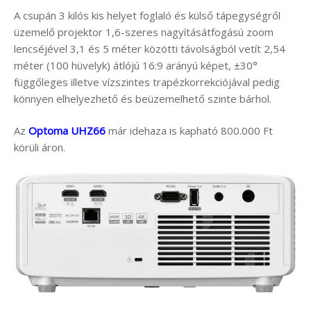
A csupán 3 kilós kis helyet foglaló és külső tápegységről
üzemelő projektor 1,6-szeres nagyításátfogású zoom
lencséjével 3,1 és 5 méter közötti távolságból vetít 2,54
méter (100 hüvelyk) átlójú 16:9 arányú képet, ±30°
függőleges illetve vízszintes trapézkorrekciójával pedig
könnyen elhelyezhető és beüzemelhető szinte bárhol.
Az
Optoma UHZ66
már idehaza is kapható 800.000 Ft
körüli áron.