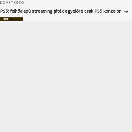
Következő
KÖVETKEZŐ
bejegyzés
PS5: felhőalapú streaming játék egyelőre csak PS5 konzolon
HIRDETÉS