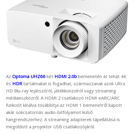
Az
Optoma UHZ66
két
HDMI 2.0b
bemenetén át tehát 4K
és
HDR
tartalmakat is fogadhat, származzanak azok Ultra
HD Blu-ray lejátszóról, játékkonzolról vagy streaming
médiaeszközről. A HDMI 2 csatlakozó HDMI eARC/ARC
funkciót kínálva továbbítja az HDMI 1 bemenetről kapott
akár sokcsatornás audio-bitfolyamot külső
hangrendszerhez. A streaming adapterek tápellátása is
megoldott a projektor USB csatlakozójáról.