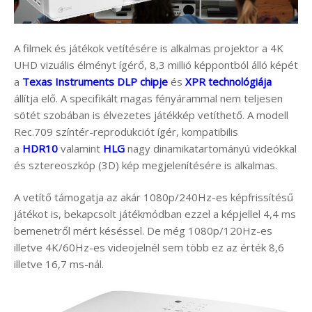
A filmek és játékok vetítésére is alkalmas projektor a 4K
UHD vizuális élményt ígérő, 8,3 millió képpontból álló képét
a
Texas Instruments DLP chipje
és
XPR technológiája
állítja elő. A specifikált magas fényárammal nem teljesen
sötét szobában is élvezetes játékkép vetíthető. A modell
Rec.709 színtér-reprodukciót ígér, kompatibilis
a
HDR10
valamint
HLG
nagy dinamikatartományú videókkal
és sztereoszkóp (3D) kép megjelenítésére is alkalmas.
A vetítő támogatja az akár 1080p/240Hz-es képfrissítésű
játékot is, bekapcsolt játékmódban ezzel a képjellel 4,4 ms
bemenetről mért késéssel. De még 1080p/120Hz-es
illetve 4K/60Hz-es videojelnél sem több ez az érték 8,6
illetve 16,7 ms-nál.