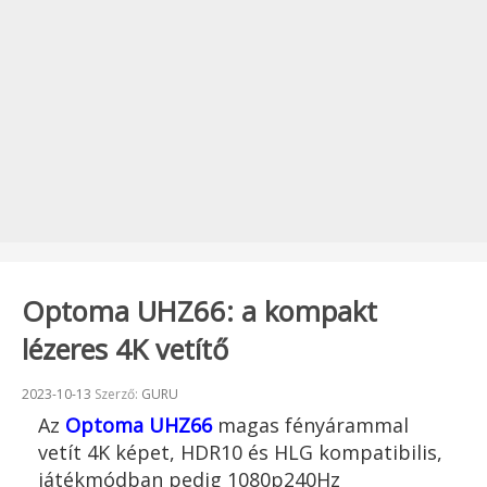
Optoma UHZ66: a kompakt
lézeres 4K vetítő
Beküldve:
2023-10-13
Szerző:
GURU
Az
Optoma UHZ66
magas fényárammal
vetít 4K képet, HDR10 és HLG kompatibilis,
játékmódban pedig 1080p240Hz