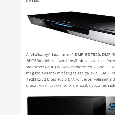
bennük.
A felsőkategóriába tartozó
DMP-BDT320, DMP-
BDT500
többek között továbbfejlesztett UniPhier 
videókhoz (VOD) is 24p kimenetet és 2D-ből 3D-re 
megszólalásának minőségét szolgálják a FLAC (F
192kHz/32 bites audió D/A konverter valamint a digi
drasztikusan csökkentő órajel-szabályozó technoló