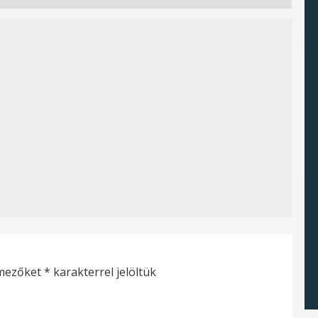
 mezőket
*
karakterrel jelöltük