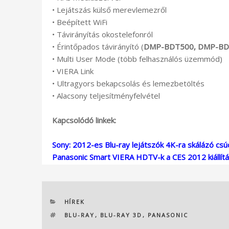
• Lejátszás külső merevlemezről
• Beépített WiFi
• Távirányítás okostelefonról
• Érintőpados távirányító (
DMP-BDT500, DMP-BD
• Multi User Mode (több felhasználós üzemmód)
• VIERA Link
• Ultragyors bekapcsolás és lemezbetöltés
• Alacsony teljesítményfelvétel
Kapcsolódó linkek:
Sony: 2012-es Blu-ray lejátszók 4K-ra skálázó csú
Panasonic Smart VIERA HDTV-k a CES 2012 kiállít
KATEGÓRIÁK
HÍREK
CÍMKÉK
BLU-RAY
,
BLU-RAY 3D
,
PANASONIC