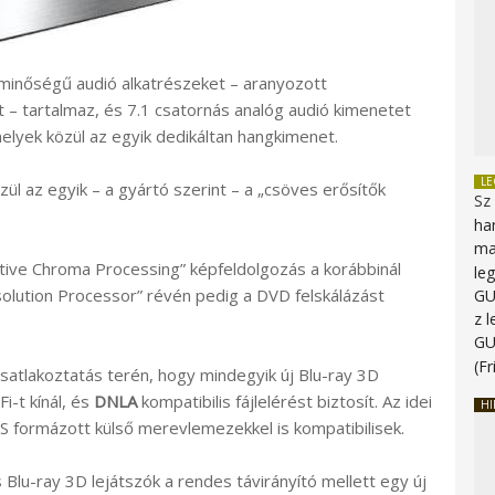
minőségű audió alkatrészeket – aranyozott
t – tartalmaz, és 7.1 csatornás analóg audió kimenetet
elyek közül az egyik dedikáltan hangkimenet.
L
ül az egyik – a gyártó szerint – a „csöves erősítők
Sz
ha
ma
ptive Chroma Processing” képfeldolgozás a korábbinál
le
solution Processor” révén pedig a DVD felskálázást
G
z 
G
(Fr
csatlakoztatás terén, hogy mindegyik új Blu-ray 3D
i-t kínál, és
DNLA
kompatibilis fájlelérést biztosít. Az idei
HI
S formázott külső merevlemezekkel is kompatibilisek.
 Blu-ray 3D lejátszók a rendes távirányító mellett egy új