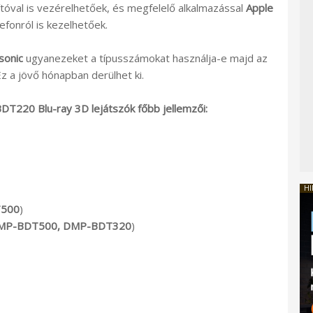
ítóval is vezérelhetőek, és megfelelő alkalmazással
Apple
fonról is kezelhetőek.
sonic
ugyanezeket a típusszámokat használja-e majd az
z a jövő hónapban derülhet ki.
20 Blu-ray 3D lejátszók főbb jellemzői:
HI
500
)
MP-BDT500, DMP-BDT320
)