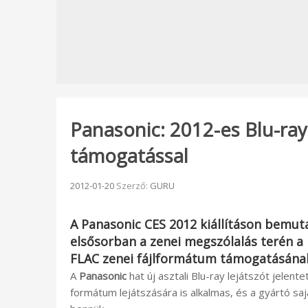
Panasonic: 2012-es Blu-ray
támogatással
Beküldve:
2012-01-20
Szerző:
GURU
A
Panasonic CES 2012
kiállításon bemuta
elsősorban a zenei megszólalás terén a
FLAC zenei fájlformátum támogatásána
A
Panasonic
hat új asztali Blu-ray lejátszót jelente
formátum lejátszására is alkalmas, és a gyártó sa