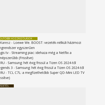
EGUTÓBBI HOZZÁSZÓLÁSOK
 Karesz
-
Loewe We. BOOST: vezeték-nélküli házimozi
ngrendszer egyszerűen
gis tv
-
Streaming piac: idehaza még a Netflix a
gnépszerűbb (Frissítve)
URU
-
Samsung: hét évig frissül a Tizen OS 2024-től
legends 3
-
Samsung: hét évig frissül a Tizen OS 2024-től
URU
-
TCL C7L: a megfizethetőbb Super QD-Mini LED TV
issítve)
RDETÉS