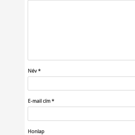
Név
*
E-mail cím
*
Honlap