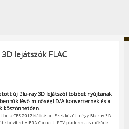
HI
 3D lejátszók FLAC
tott új Blu-ray 3D lejátszói többet nyújtanak
 bennük lévő minőségi D/A konverternek és a
k köszönhetően.
tt be a
CES 2012
kiállításon. Ezek között négy Blu-ray 3D
ját kibővített VIERA Connect IPTV platformja is működik