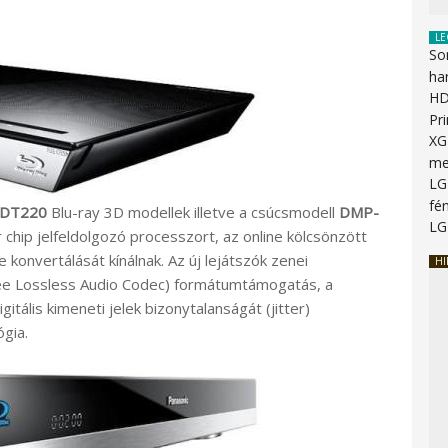
LE
So
ha
HD
Pr
XG
me
LG
fén
BDT220
Blu-ray 3D modellek illetve a csúcsmodell
DMP-
LG
chip jelfeldolgozó processzort, az online kölcsönzött
konvertálását kínálnak. Az új lejátszók zenei
HI
ree Lossless Audio Codec) formátumtámogatás, a
tális kimeneti jelek bizonytalanságát (jitter)
gia.