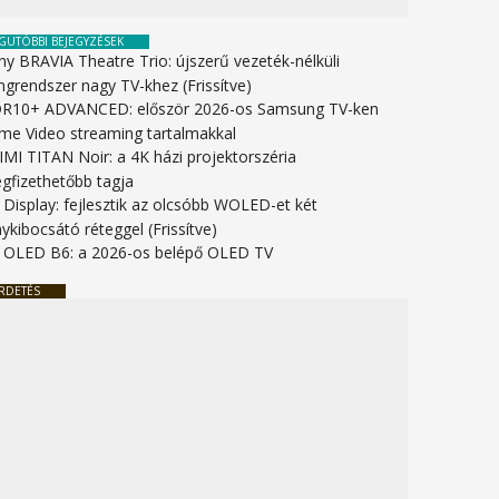
GUTÓBBI BEJEGYZÉSEK
ny BRAVIA Theatre Trio: újszerű vezeték-nélküli
ngrendszer nagy TV-khez (Frissítve)
R10+ ADVANCED: először 2026-os Samsung TV-ken
ime Video streaming tartalmakkal
IMI TITAN Noir: a 4K házi projektorszéria
gfizethetőbb tagja
 Display: fejlesztik az olcsóbb WOLED-et két
ykibocsátó réteggel (Frissítve)
 OLED B6: a 2026-os belépő OLED TV
RDETÉS