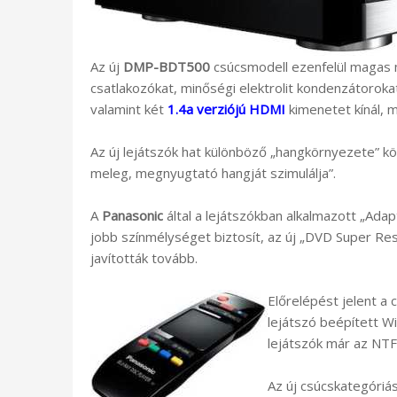
Az új
DMP-BDT500
csúcsmodell ezenfelül magas 
csatlakozókat, minőségi elektrolit kondenzátoroka
valamint két
1.4a verziójú HDMI
kimenetet kínál, m
Az új lejátszók hat különböző „hangkörnyezete” köz
meleg, megnyugtató hangját szimulálja”.
A
Panasonic
által a lejátszókban alkalmazott „Ada
jobb színmélységet biztosít, az új „DVD Super Re
javították tovább.
Előrelépést jelent a 
lejátszó beépített WiF
lejátszók már az NTF
Az új csúcskategóriás