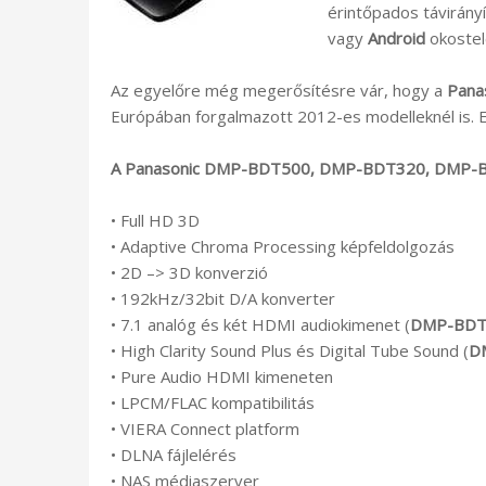
érintőpados távirány
vagy
Android
okostele
Az egyelőre még megerősítésre vár, hogy a
Pana
Európában forgalmazott 2012-es modelleknél is. E
A Panasonic DMP-BDT500, DMP-BDT320, DMP-BDT2
• Full HD 3D
• Adaptive Chroma Processing képfeldolgozás
• 2D –> 3D konverzió
• 192kHz/32bit D/A konverter
• 7.1 analóg és két HDMI audiokimenet (
DMP-BDT
• High Clarity Sound Plus és Digital Tube Sound (
D
• Pure Audio HDMI kimeneten
• LPCM/FLAC kompatibilitás
• VIERA Connect platform
• DLNA fájlelérés
• NAS médiaszerver