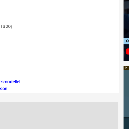
T320
)
HI
csmodellel
áson