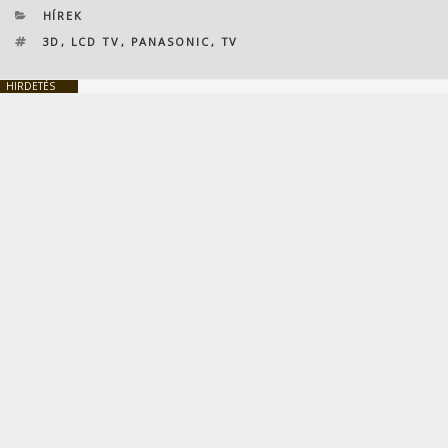
KATEGÓRIÁK
HÍREK
CÍMKÉK
3D
,
LCD TV
,
PANASONIC
,
TV
HIRDETÉS