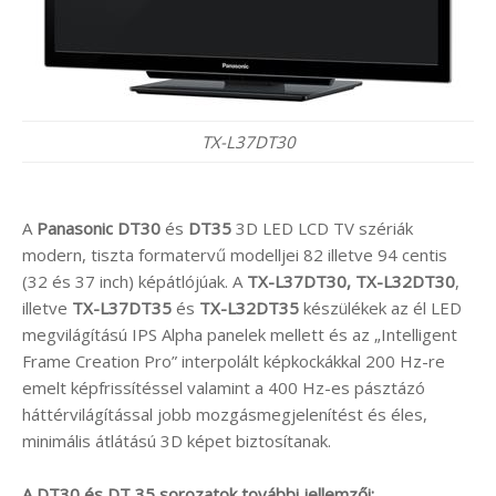
TX-L37DT30
A
Panasonic DT30
és
DT35
3D LED LCD TV szériák
modern, tiszta formatervű modelljei 82 illetve 94 centis
(32 és 37 inch) képátlójúak. A
TX-L37DT30, TX-L32DT30
,
illetve
TX-L37DT35
és
TX-L32DT35
készülékek az él LED
megvilágítású IPS Alpha panelek mellett és az „Intelligent
Frame Creation Pro” interpolált képkockákkal 200 Hz-re
emelt képfrissítéssel valamint a 400 Hz-es pásztázó
háttérvilágítással jobb mozgásmegjelenítést és éles,
minimális átlátású 3D képet biztosítanak.
A DT30 és DT 35 sorozatok további jellemzői: