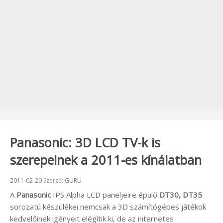
Panasonic: 3D LCD TV-k is
szerepelnek a 2011-es kínálatban
Beküldve:
2011-02-20
Szerző:
GURU
A
Panasonic
IPS Alpha LCD paneljeire épülő
DT30, DT35
sorozatú készülékei nemcsak a 3D számítógépes játékok
kedvelőinek igényeit elégítik ki, de az internetes