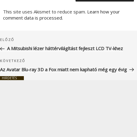
This site uses Akismet to reduce spam.
Learn how your
comment data is processed.
Bejegyzés
Korábbi
ELŐZŐ
navigáció
bejegyzés
A Mitsubishi lézer háttérvilágítást fejleszt LCD TV-khez
Következő
KÖVETKEZŐ
bejegyzés
Az Avatar Blu-ray 3D a Fox miatt nem kapható még egy évig
HIRDETÉS