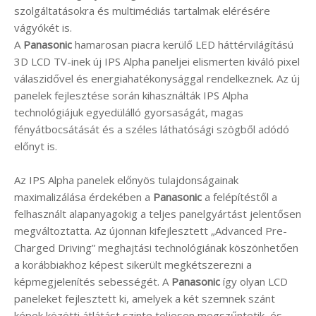
szolgáltatásokra és multimédiás tartalmak elérésére
vágyókét is.
A
Panasonic
hamarosan piacra kerülő LED háttérvilágítású
3D LCD TV-inek új IPS Alpha paneljei elismerten kiváló pixel
válaszidővel és energiahatékonysággal rendelkeznek. Az új
panelek fejlesztése során kihasználták IPS Alpha
technológiájuk egyedülálló gyorsaságát, magas
fényátbocsátását és a széles láthatósági szögből adódó
előnyt is.
Az IPS Alpha panelek előnyös tulajdonságainak
maximalizálása érdekében a
Panasonic
a felépítéstől a
felhasznált alapanyagokig a teljes panelgyártást jelentősen
megváltoztatta. Az újonnan kifejlesztett „Advanced Pre-
Charged Driving” meghajtási technológiának köszönhetően
a korábbiakhoz képest sikerült megkétszerezni a
képmegjelenítés sebességét. A
Panasonic
így olyan LCD
paneleket fejlesztett ki, amelyek a két szemnek szánt
képek közötti átlátást szinte teljesen megszűntetik, és