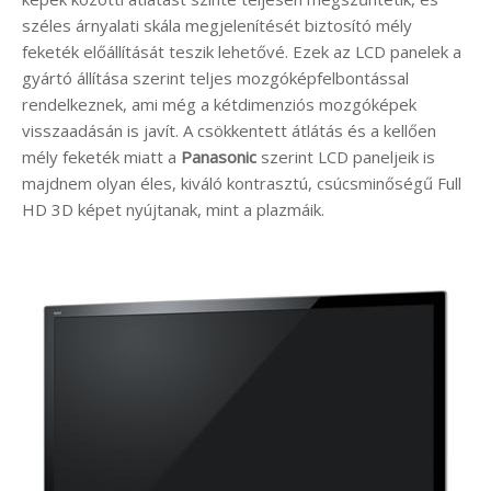
széles árnyalati skála megjelenítését biztosító mély
feketék előállítását teszik lehetővé. Ezek az LCD panelek a
gyártó állítása szerint teljes mozgóképfelbontással
rendelkeznek, ami még a kétdimenziós mozgóképek
visszaadásán is javít. A csökkentett átlátás és a kellően
mély feketék miatt a
Panasonic
szerint LCD paneljeik is
majdnem olyan éles, kiváló kontrasztú, csúcsminőségű Full
HD 3D képet nyújtanak, mint a plazmáik.