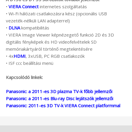
•
VIERA Connect
internetes szolgáltatás
• Wi-Fi hálózati csatlakozásra kész (opcionális USB
vezeték-nélküli LAN adapterrel)
•
DLNA
kompatibilitás
• VIERA Image Viewer képnézegető funkció 2D és 3D
digitális fényképek és HD videofelvételek SD
memóriakártyáról történő megtekintésére
• 4x
HDMI
, 3xUSB, PC RGB csatlakozók
• ISF ccc beállítási menü
Kapcsolódó linkek:
Panasonic: a 2011-es 3D plazma TV-k főbb jellemzői
Panasonic: a 2011-es Blu-ray Disc lejátszók jellemzői
Panasonic: 2011-es 3D TV-k VIERA Connect platformmal