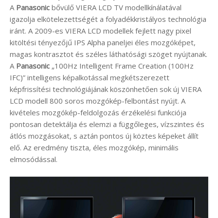
A
Panasonic
bővülő VIERA LCD TV modellkínálatával
igazolja elkötelezettségét a folyadékkristályos technológia
iránt. A 2009-es VIERA LCD modellek fejlett nagy pixel
kitöltési tényezőjű IPS Alpha paneljei éles mozgóképet,
magas kontrasztot és széles láthatósági szöget nyújtanak.
A
Panasonic
„100Hz Intelligent Frame Creation (100Hz
IFC)” intelligens képalkotással megkétszerezett
képfrissítési technológiájának köszönhetően sok új VIERA
LCD modell 800 soros mozgókép-felbontást nyújt. A
kivételes mozgókép-feldolgozás érzékelési funkciója
pontosan detektálja és elemzi a függőleges, vízszintes és
átlós mozgásokat, s aztán pontos új köztes képeket állít
elő. Az eredmény tiszta, éles mozgókép, minimális
elmosódással.