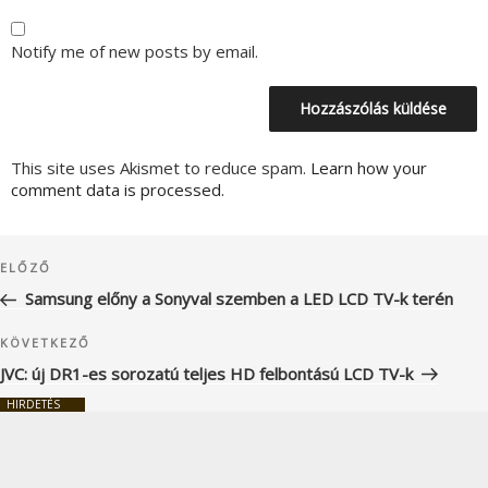
Notify me of new posts by email.
This site uses Akismet to reduce spam.
Learn how your
comment data is processed.
Bejegyzés
Korábbi
ELŐZŐ
navigáció
bejegyzés
Samsung előny a Sonyval szemben a LED LCD TV-k terén
Következő
KÖVETKEZŐ
bejegyzés
JVC: új DR1-es sorozatú teljes HD felbontású LCD TV-k
HIRDETÉS