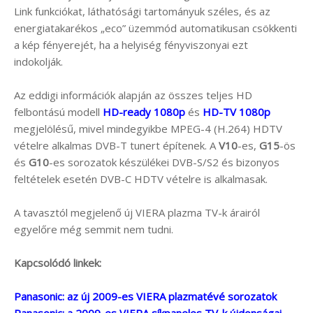
Link funkciókat, láthatósági tartományuk széles, és az
energiatakarékos „eco” üzemmód automatikusan csökkenti
a kép fényerejét, ha a helyiség fényviszonyai ezt
indokolják.
Az eddigi információk alapján az összes teljes HD
felbontású modell
HD-ready 1080p
és
HD-TV 1080p
megjelölésű, mivel mindegyikbe MPEG-4 (H.264) HDTV
vételre alkalmas DVB-T tunert építenek. A
V10
-es,
G15
-ös
és
G10
-es sorozatok készülékei DVB-S/S2 és bizonyos
feltételek esetén DVB-C HDTV vételre is alkalmasak.
A tavasztól megjelenő új VIERA plazma TV-k árairól
egyelőre még semmit nem tudni.
Kapcsolódó linkek:
Panasonic: az új 2009-es VIERA plazmatévé sorozatok