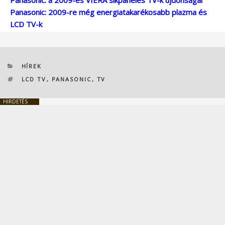
Panasonic: a 2009-es VIERA síkpaneles TV-k újdonságai
Panasonic: 2009-re még energiatakarékosabb plazma és
LCD TV-k
KATEGÓRIÁK
HÍREK
CÍMKÉK
LCD TV
,
PANASONIC
,
TV
HIRDETÉS