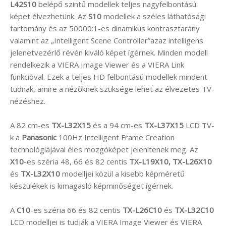
L42S10
belépő szintű modellek teljes nagyfelbontású
képet élvezhetünk. Az
S10
modellek a széles láthatósági
tartomány és az 50000:1-es dinamikus kontrasztarány
valamint az „Intelligent Scene Controller”azaz intelligens
jelenetvezérlő révén kiváló képet ígérnek. Minden modell
rendelkezik a VIERA Image Viewer és a VIERA Link
funkcióval. Ezek a teljes HD felbontású modellek mindent
tudnak, amire a nézőknek szüksége lehet az élvezetes TV-
nézéshez.
A 82 cm-es
TX-L32X15
és a 94 cm-es
TX-L37X15
LCD TV-
k a
Panasonic
100Hz Intelligent Frame Creation
technológiájával éles mozgóképet jelenítenek meg. Az
X10
-es széria 48, 66 és 82 centis
TX-L19X10, TX-L26X10
és
TX-L32X10
modelljei közül a kisebb képméretű
készülékek is kimagasló képminőséget ígérnek.
A
C10
-es széria 66 és 82 centis
TX-L26C10
és
TX-L32C10
LCD modelljei is tudják a VIERA Image Viewer és VIERA