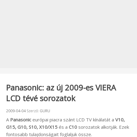
Panasonic: az új 2009-es VIERA
LCD tévé sorozatok
Beküldve:
2009-04-04
Szerző:
GURU
A
Panasonic
európai piacra szánt LCD TV kínálatát a
V10,
G15, G10, S10, X10/X15
és a
C10
sorozatok alkotják. Ezek
fontosabb tulajdonságait foglaljuk össze.