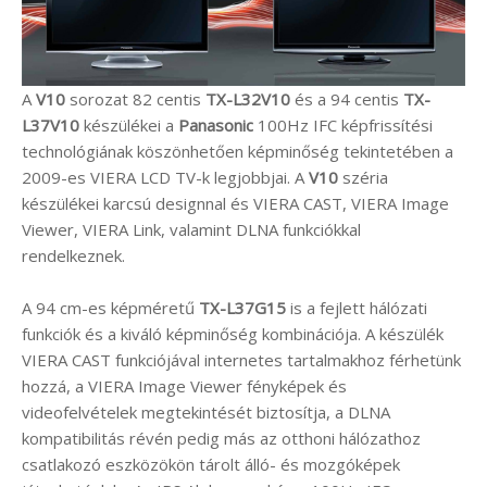
A
V10
sorozat 82 centis
TX-L32V10
és a 94 centis
TX-
L37V10
készülékei a
Panasonic
100Hz IFC képfrissítési
technológiának köszönhetően képminőség tekintetében a
2009-es VIERA LCD TV-k legjobbjai. A
V10
széria
készülékei karcsú designnal és VIERA CAST, VIERA Image
Viewer, VIERA Link, valamint DLNA funkciókkal
rendelkeznek.
A 94 cm-es képméretű
TX-L37G15
is a fejlett hálózati
funkciók és a kiváló képminőség kombinációja. A készülék
VIERA CAST funkciójával internetes tartalmakhoz férhetünk
hozzá, a VIERA Image Viewer fényképek és
videofelvételek megtekintését biztosítja, a DLNA
kompatibilitás révén pedig más az otthoni hálózathoz
csatlakozó eszközökön tárolt álló- és mozgóképek