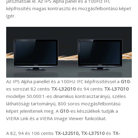
játszhatóak le. Az IPS Alpha panel és a 100Hz IFC
képfrissítés magas kontrasztú és mozgásfelbontású képet
ígér.
Az IPS Alpha panellel és a 100Hz IFC képfrissítéssel a
G10
-
es sorozat 82 centis
TX-L32G10
és 94 centis
TX-L37G10
modelljei 50.000:1-es dinamikus kontrasztarányú, széles
láthatósági tartományú, 800 soros mozgásfelbontású
képet jelenítenek meg. A
G10
-es készülékek tudják a
VIERA Link és a VIERA Image Viewer funkciókat.
A 82, 94 és 106 centis
TX-L32S10, TX-L37S10
és
TX-