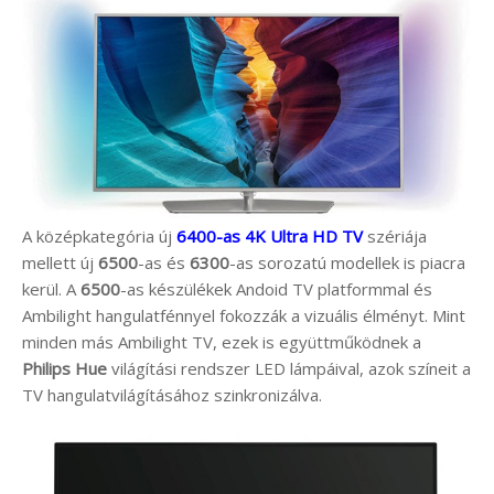
A középkategória új
6400-as 4K Ultra HD TV
szériája
mellett új
6500
-as és
6300
-as sorozatú modellek is piacra
kerül. A
6500
-as készülékek Andoid TV platformmal és
Ambilight hangulatfénnyel fokozzák a vizuális élményt. Mint
minden más Ambilight TV, ezek is együttműködnek a
Philips Hue
világítási rendszer LED lámpáival, azok színeit a
TV hangulatvilágításához szinkronizálva.