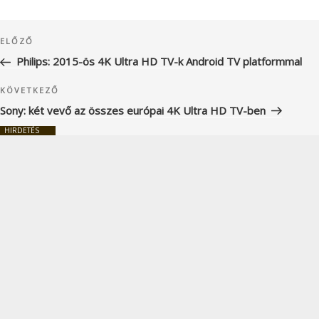
Bejegyzés
Korábbi
ELŐZŐ
navigáció
bejegyzés
Philips: 2015-ös 4K Ultra HD TV-k Android TV platformmal
Következő
KÖVETKEZŐ
bejegyzés
Sony: két vevő az összes európai 4K Ultra HD TV-ben
HIRDETÉS