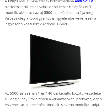
A
Philips
idei TV kínálatának kétharmadába
Android TV
platform kerül, és ha valaki ezzel keres belépőszintű
modellt, akkor azt az új
5500
-as szériában találja meg.
Valószínűleg a többi gyártót is figyelembe véve, ezek a
legolcsóbb készülékek Android TV-vel.
Az
5500
-as széria 81 és 140 cm képátló közötti készülékei
a Google Play Store révén alkalmazásokat, játékokat, videó
és zenei tartalomelérést kínálnak. A széria modelljei tudják