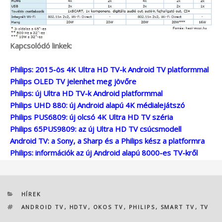
Kapcsolódó linkek:
Philips: 2015-ös 4K Ultra HD TV-k Android TV platformmal
Philips OLED TV jelenhet meg jövőre
Philips: új Ultra HD TV-k Android platformmal
Philips UHD 880: új Android alapú 4K médialejátszó
Philips PUS6809: új olcsó 4K Ultra HD TV széria
Philips 65PUS9809: az új Ultra HD TV csúcsmodell
Android TV: a Sony, a Sharp és a Philips kész a platformra
Philips: információk az új Android alapú 8000-es TV-kről
KATEGÓRIÁK
HÍREK
CÍMKÉK
ANDROID TV
,
HDTV
,
OKOS TV
,
PHILIPS
,
SMART TV
,
TV