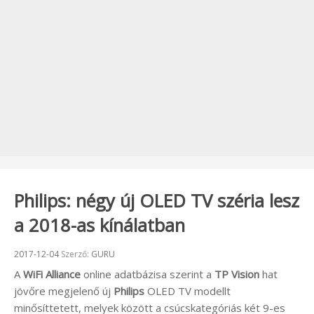
Philips: négy új OLED TV széria lesz
a 2018-as kínálatban
Beküldve:
2017-12-04
Szerző:
GURU
A
WiFi Alliance
online adatbázisa szerint a
TP Vision
hat
jövőre megjelenő új
Philips
OLED TV modellt
minősíttetett, melyek között a csúcskategóriás két 9-es