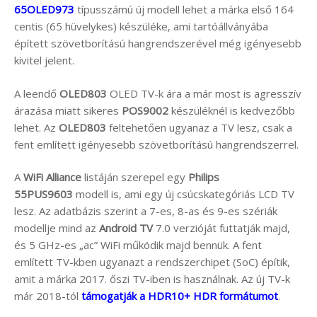
65OLED973
típusszámú új modell lehet a márka első 164
centis (65 hüvelykes) készüléke, ami tartóállványába
épített szövetborítású hangrendszerével még igényesebb
kivitel jelent.
A leendő
OLED803
OLED TV-k ára a már most is agresszív
árazása miatt sikeres
POS9002
készüléknél is kedvezőbb
lehet. Az
OLED803
feltehetően ugyanaz a TV lesz, csak a
fent említett igényesebb szövetborítású hangrendszerrel.
A
WiFi Alliance
listáján szerepel egy
Philips
55PUS9603
modell is, ami egy új csúcskategóriás LCD TV
lesz. Az adatbázis szerint a 7-es, 8-as és 9-es szériák
modellje mind az
Android TV
7.0 verzióját futtatják majd,
és 5 GHz-es „ac” WiFi működik majd bennük. A fent
említett TV-kben ugyanazt a rendszerchipet (SoC) építik,
amit a márka 2017. őszi TV-iben is használnak. Az új TV-k
már 2018-tól
támogatják a HDR10+ HDR formátumot
.