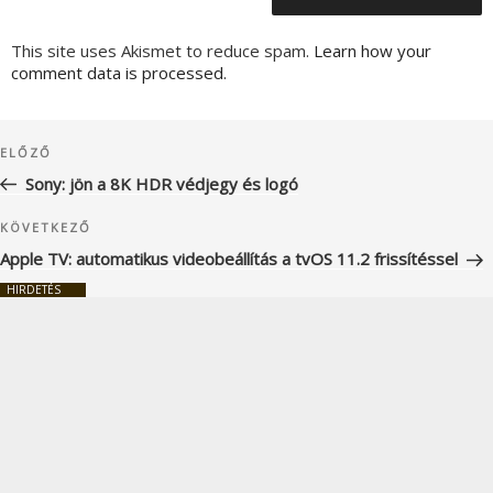
This site uses Akismet to reduce spam.
Learn how your
comment data is processed.
Bejegyzés
Korábbi
ELŐZŐ
navigáció
bejegyzés
Sony: jön a 8K HDR védjegy és logó
Következő
KÖVETKEZŐ
bejegyzés
Apple TV: automatikus videobeállítás a tvOS 11.2 frissítéssel
HIRDETÉS