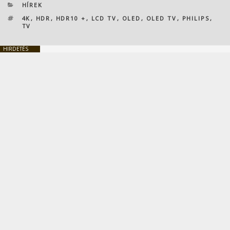
KATEGÓRIÁK
HÍREK
CÍMKÉK
4K
,
HDR
,
HDR10 +
,
LCD TV
,
OLED
,
OLED TV
,
PHILIPS
,
TV
HIRDETÉS