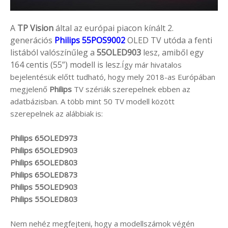
A
TP Vision
által az európai piacon kínált 2.
generációs
Philips 55POS9002
OLED TV utóda a fenti
listából valószínűleg a
55OLED903
lesz, amiből egy
164 centis (55”) modell is lesz.
Így már hivatalos
bejelentésük előtt tudható, hogy mely 2018-as Európában
megjelenő
Philips
TV szériák szerepelnek ebben az
adatbázisban. A több mint 50 TV modell között
szerepelnek az alábbiak is:
Philips 65OLED973
Philips 65OLED903
Philips 65OLED803
Philips 65OLED873
Philips 55OLED903
Philips 55OLED803
Nem nehéz megfejteni, hogy a modellszámok végén