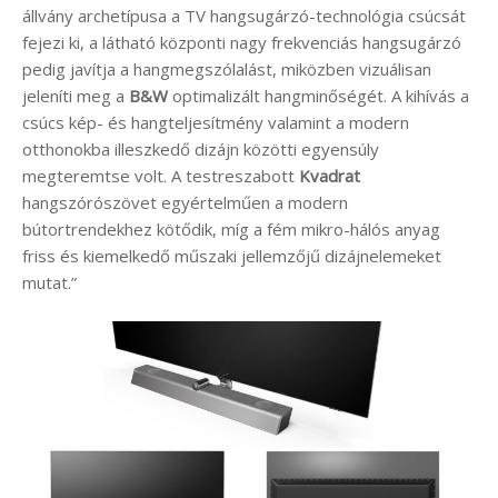
állvány archetípusa a TV hangsugárzó-technológia csúcsát
fejezi ki, a látható központi nagy frekvenciás hangsugárzó
pedig javítja a hangmegszólalást, miközben vizuálisan
jeleníti meg a
B&W
optimalizált hangminőségét. A kihívás a
csúcs kép- és hangteljesítmény valamint a modern
otthonokba illeszkedő dizájn közötti egyensúly
megteremtse volt. A testreszabott
Kvadrat
hangszórószövet egyértelműen a modern
bútortrendekhez kötődik, míg a fém mikro-hálós anyag
friss és kiemelkedő műszaki jellemzőjű dizájnelemeket
mutat.”