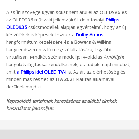
A zsűri szövege ugyan sokat nem árul el az OLED986 és
az OLED936 műszaki jellemzőiről, de a tavalyi
Philips
OLED935
csúcsmodellek alapján egyértelmű, hogy az új
készülékek is képesek lesznek a
Dolby Atmos
hangformátum kezelésére és a
Bowers & Wilkins
hangrendszeren való megszólaltatására, legalább
virtuálisan. Mindkét széria modelljei 4-oldalas
Ambilight
hangulatvilágítással rendelkeznek, és tudják majd mindazt,
amit
a Philips idei OLED TV-i
is. Az ár, az elérhetőség és
minden más részlet az
IFA 2021
kiállítás alkalmával
derülnek majd ki.
Kapcsolódó tartalmak kereséséhez az alábbi címkék
használatát javasoljuk.