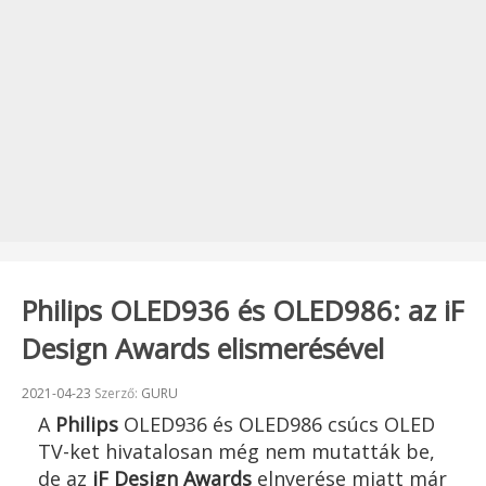
Philips OLED936 és OLED986: az iF
Design Awards elismerésével
Beküldve:
2021-04-23
Szerző:
GURU
A
Philips
OLED936 és OLED986 csúcs OLED
TV-ket hivatalosan még nem mutatták be,
de az
iF Design Awards
elnyerése miatt már