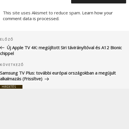
This site uses Akismet to reduce spam.
Learn how your
comment data is processed.
Bejegyzés
Korábbi
ELŐZŐ
navigáció
bejegyzés
Új Apple TV 4K: megújított Siri távirányítóval és A12 Bionic
chippel
Következő
KÖVETKEZŐ
bejegyzés
Samsung TV Plus: további európai országokban a megújult
alkalmazás (Frissítve)
HIRDETÉS