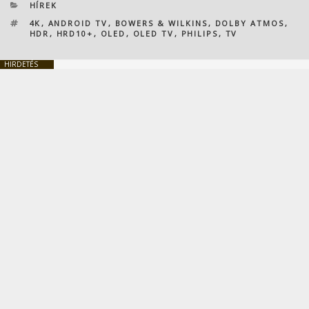
KATEGÓRIÁK
HÍREK
CÍMKÉK
4K
,
ANDROID TV
,
BOWERS & WILKINS
,
DOLBY ATMOS
,
HDR
,
HRD10+
,
OLED
,
OLED TV
,
PHILIPS
,
TV
HIRDETÉS