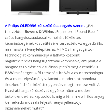
A Philips OLED936-ról szóló összegzés szerint
: „Ezt a
televíziót a
Bowers & Wilkins
„Engineered Sound Base”
csúcs hangvisszaadással kombinált tökéletes
képminőségének közvetítésére tervezték. Az egyedülálló,
minimalista állványfelépítés az ATMOS hangsugárzó-
technológiát kommunikálja a látható központi
nagyfrekvenciás hangsugárzóval kombinálva, ami javítja a
hangmegszólalást és vizuálisan jeleníti meg a rendkívüli
B&W
minőséget. A fő tervezési kihívás a csúcstechnológia
és a csúcsteljesítmény valamint a modern otthonokba
illeszkedő dizájn közötti egyensúly megteremtse volt. A
Kvadrat
hangszórószövet egyértelműen a modern
bútortrendekhez kapcsolódik, míg a fém mikro-hálós anyag
kiemelkedő műszaki teljesítményű jellemzőjű
dizájnelemeket mutat.”