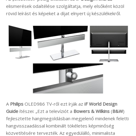
elismerések odaítélése szolgáltatja, mely elsőként közöl
rövid leírást és képeket a díjat elnyert új készülékekről.
A
Philips
OLED986 TV-ről ezt írják az
iF World Design
Guide
ítészei: „Ezt a televíziót a
Bowers & Wilkins
(
B&W
)
fejlesztette hangmegoldásban megjelenő mindenek feletti
hangvisszaadással kombinált tökéletes képminőség
közvetítésére tervezték. Az egyedülálló, minimalista