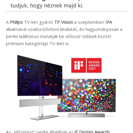
tudjuk, hogy néznek majd ki.
A
Philips
TV-ket gyártó
TP Vision
a szeptemberi
IFA
alkalmával szokta bővíteni kínálatát, és hagyományosan a
berlini kiállításon mutatják be először többek között
prémium kategóriájú TV-iket is.
Az „előzetest” pedig általában az
iF Design Awards