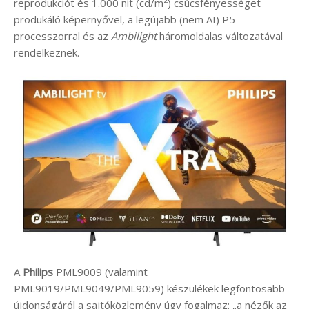
reprodukciót és 1.000 nit (cd/m
) csúcsfényességet
produkáló képernyővel, a legújabb (nem AI) P5
processzorral és az
Ambilight
háromoldalas változatával
rendelkeznek.
A
Philips
PML9009 (valamint
PML9019/PML9049/PML9059) készülékek legfontosabb
újdonságáról a sajtóközlemény úgy fogalmaz: „a nézők az