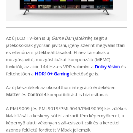
Az új LCD TV-ken is új
Game Bar
(
Játéksáv
) segít a
játékosoknak gyorsan javítani, igény szerint megválasztani
és ellenőrizni játékbeállításaikat. Ehhez társulnak a
mozgásjavító, mozgáshibákat-kompenzáló (MEMC)
funkciók, az akár 144 Hz-es VRR valamint a
Dolby Vision
és
feltehetően a
HDR10+ Gaming
lehetősége is.
Az új készülékek az okosotthoni integráció érdekében
Matter
és
Control 4
kompatibilitást is biztosítanak.
A PML9009 (és PML9019/PML9049/PML9059) készülékek
kialakítását a keskeny sötét antracit fém képernyőkeret, a
képernyő alatti vékonyan szál-csiszolt csík és a kerettel
azonos felületű fordított V lábak jellemzik.