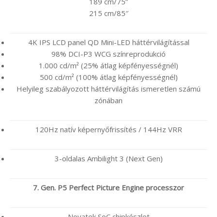
189 cm/75”
215 cm/85″
4K IPS LCD panel QD Mini-LED háttérvilágítással
98% DCI-P3 WCG színreprodukció
1.000 cd/m² (25% átlag képfényességnél)
500 cd/m² (100% átlag képfényességnél)
Helyileg szabályozott háttérvilágítás ismeretlen számú
zónában
120Hz natív képernyőfrissítés / 144Hz VRR
3-oldalas Ambilight 3 (Next Gen)
7. Gen. P5 Perfect Picture Engine processzor
Novatek SoC chipkészlet