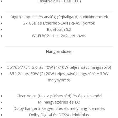
Easylink 2.0 (HDMI CEC)
Digitális optikai és analóg (fejhallgató) audiokimenetek
2x USB és Ethernet-LAN (RJ-45) portok
Bluetooth 5.2
Wi-Fi 802.11ac, 2×2, kétsávos
Hangrendszer
55″/65″/75″: 2.0-ás 40W (4x10W teljes-sávú hangszóró)
85″: 2.1-es 50W (2x20W teljes-sávú hangszóró + 30W
mélynyomó)
Clear Voice (tiszta párbeszéd) és éjszakai mód
MI hangvezérlés és EQ
Dolby hangerő-kiegyenlítés és mélyhang-kiemelés
Dolby Digital és DTS:X dekódolás