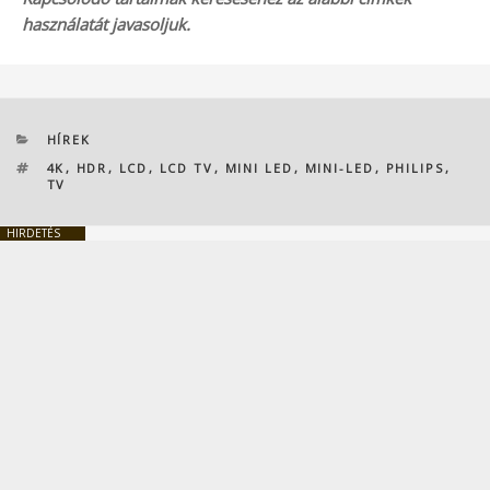
használatát javasoljuk.
KATEGÓRIÁK
HÍREK
CÍMKÉK
4K
,
HDR
,
LCD
,
LCD TV
,
MINI LED
,
MINI-LED
,
PHILIPS
,
TV
HIRDETÉS