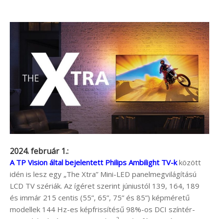
2024. február 1.:
A TP Vision által bejelentett Philips Ambilight TV-k
között
idén is lesz egy „The Xtra” Mini-LED panelmegvilágítású
LCD TV szériák. Az ígéret szerint júniustól 139, 164, 189
és immár 215 centis (55”, 65”, 75” és 85”) képméretű
modellek 144 Hz-es képfrissítésű 98%-os DCI színtér-
2