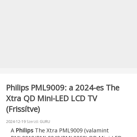
Philips PML9009: a 2024-es The
Xtra QD Mini-LED LCD TV
(Frissítve)
Beküldve:
2024-12-19
Szerző:
GURU
A
Philips
The Xtra PML9009 (valamint