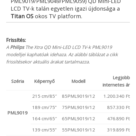
PML9019/PML9049/PML9059) QD Mini-LED
LCD TV-k talán egyetlen igazi újdonsága a
Titan OS
okos TV platform.
Frissítés:
A
Philips
The Xtra QD Mini-LED LCD TV-k PML9019
modelljei kaphatóak idehaza. Az alábbi táblázat a cikk
frissítésekor aktuális árakat tartalmazza.
Legjobb
Széria
Képernyő
Modell
internetes ár
215 cm/85″
85PML9019/12
1.200.340 Ft
189 cm/75”
75PML9019/12
857.330 Ft
PML9019
164 cm/65″
65PML9019/12
476.890 Ft
139 cm/55”
55PML9019/12
319.899 Ft