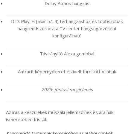
Dolby Atmos hangzás
DTS Play-Fi (akár 5.1.4) térhangzáshoz és többszobás
hangrendszerhez; a TV center hangsugárzóként
konfigurálható
Távirányító Alexa gombbal
Antracit képernyőkeret és ívelt fordított V lábak
2023. júniusi megjelenés
Az írás a készülékek műszaki jellemzőinek és árainak
ismeretében frissül.
Kapcsolódó tartalmak kereséséhez az alábbi címkék