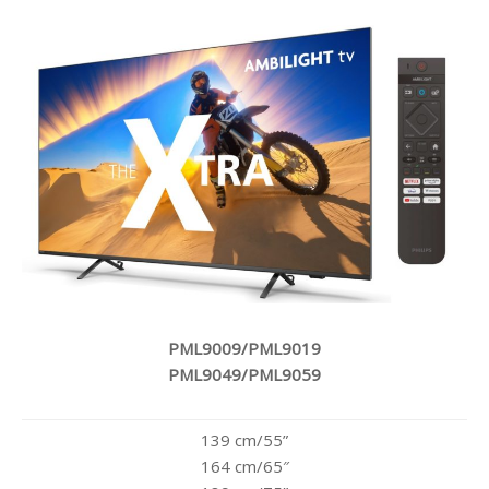
PML9009/PML9019
PML9049/PML9059
139 cm/55”
164 cm/65″