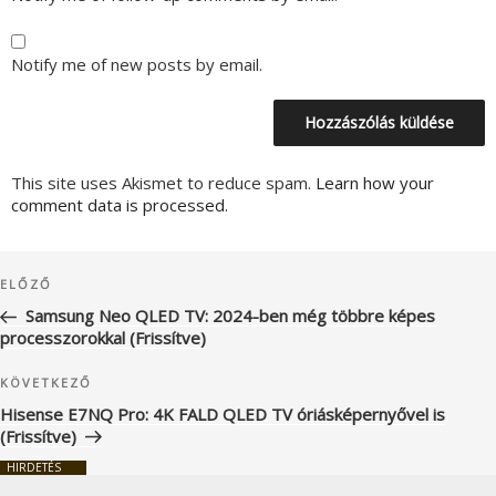
Notify me of new posts by email.
This site uses Akismet to reduce spam.
Learn how your
comment data is processed.
Bejegyzés
Korábbi
ELŐZŐ
navigáció
bejegyzés
Samsung Neo QLED TV: 2024-ben még többre képes
processzorokkal (Frissítve)
Következő
KÖVETKEZŐ
bejegyzés
Hisense E7NQ Pro: 4K FALD QLED TV óriásképernyővel is
(Frissítve)
HIRDETÉS