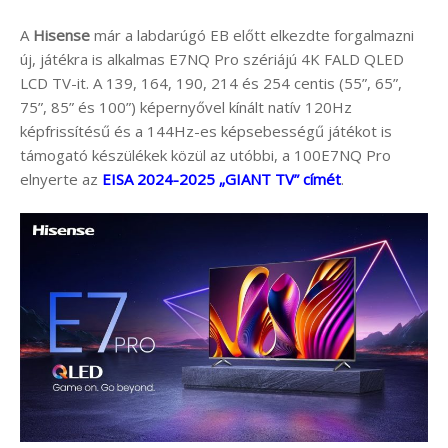
A
Hisense
már a labdarúgó EB előtt elkezdte forgalmazni
új, játékra is alkalmas E7NQ Pro szériájú 4K FALD QLED
LCD TV-it. A 139, 164, 190, 214 és 254 centis (55”, 65”,
75”, 85” és 100”) képernyővel kínált natív 120Hz
képfrissítésű és a 144Hz-es képsebességű játékot is
támogató készülékek közül az utóbbi, a 100E7NQ Pro
elnyerte az
EISA 2024-2025 „GIANT TV” címét
.