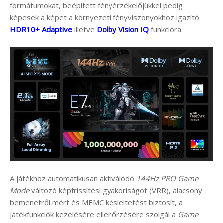
formátumokat, beépített fényérzékelőjükkel pedig
képesek a képet a környezeti fényviszonyokhoz igazító
HDR10+ Adaptive
illetve
Dolby Vision IQ
funkcióra.
A játékhoz automatikusan aktiválódó
144Hz PRO Game
Mode
változó képfrissítési gyakoriságot (VRR), alacsony
bemenetről mért és MEMC késleltetést biztosít, a
játékfunkciók kezelésére ellenőrzésére szolgál a
Game