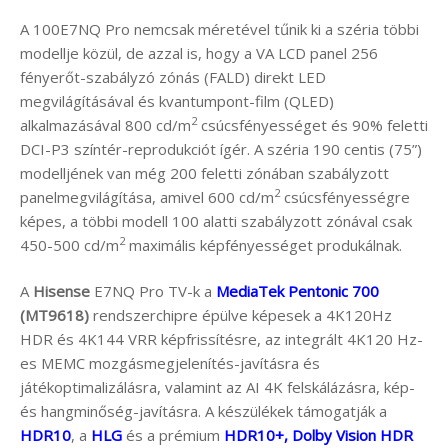
A 100E7NQ Pro nemcsak méretével tűnik ki a széria többi
modellje közül, de azzal is, hogy a VA LCD panel 256
fényerőt-szabályzó zónás (FALD) direkt LED
megvilágításával és kvantumpont-film (QLED)
2
alkalmazásával 800 cd/m
csúcsfényességet és 90% feletti
DCI-P3 színtér-reprodukciót ígér. A széria 190 centis (75”)
modelljének van még 200 feletti zónában szabályzott
2
panelmegvilágítása, amivel 600 cd/m
csúcsfényességre
képes, a többi modell 100 alatti szabályzott zónával csak
2
450-500 cd/m
maximális képfényességet produkálnak.
A
Hisense
E7NQ Pro TV-k a
MediaTek Pentonic 700
(MT9618)
rendszerchipre épülve képesek a 4K120Hz
HDR és 4K144 VRR képfrissítésre, az integrált 4K120 Hz-
es MEMC mozgásmegjelenítés-javításra és
játékoptimalizálásra, valamint az AI 4K felskálázásra, kép-
és hangminőség-javításra. A készülékek támogatják a
HDR10
, a
HLG
és a prémium
HDR10+, Dolby Vision HDR