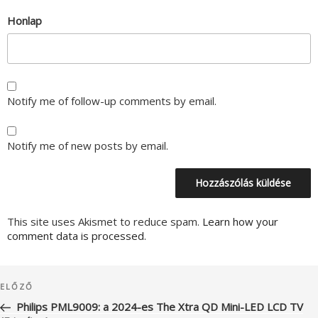
Honlap
Notify me of follow-up comments by email.
Notify me of new posts by email.
This site uses Akismet to reduce spam.
Learn how your
comment data is processed.
Bejegyzés
Korábbi
ELŐZŐ
navigáció
bejegyzés
Philips PML9009: a 2024-es The Xtra QD Mini-LED LCD TV