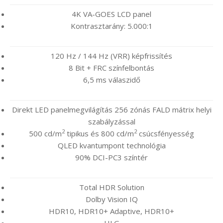
4K VA-GOES LCD panel
Kontrasztarány: 5.000:1
120 Hz / 144 Hz (VRR) képfrissítés
8 Bit + FRC színfelbontás
6,5 ms válaszidő
Direkt LED panelmegvilágítás 256 zónás FALD mátrix helyi
szabályzással
2
2
500 cd/m
tipikus és 800 cd/m
csúcsfényesség
QLED kvantumpont technológia
90% DCI-PC3 színtér
Total HDR Solution
Dolby Vision IQ
HDR10, HDR10+ Adaptive, HDR10+
HLG