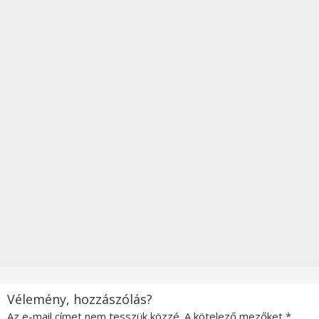
Vélemény, hozzászólás?
Az e-mail címet nem tesszük közzé.
A kötelező mezőket
*