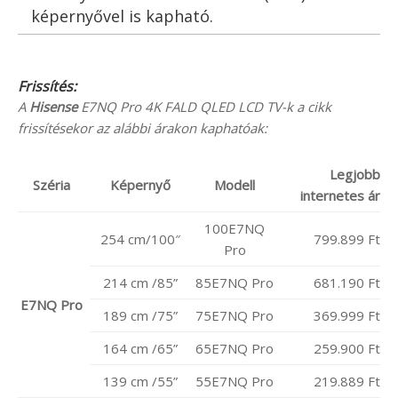
képernyővel is kapható.
Frissítés:
A
Hisense
E7NQ Pro 4K FALD QLED LCD TV-k a cikk
frissítésekor az alábbi árakon kaphatóak:
Legjobb
Széria
Képernyő
Modell
internetes ár
100E7NQ
254 cm/100″
799.899 Ft
Pro
214 cm /85”
85E7NQ Pro
681.190 Ft
E7NQ Pro
189 cm /75”
75E7NQ Pro
369.999 Ft
164 cm /65”
65E7NQ Pro
259.900 Ft
139 cm /55”
55E7NQ Pro
219.889 Ft