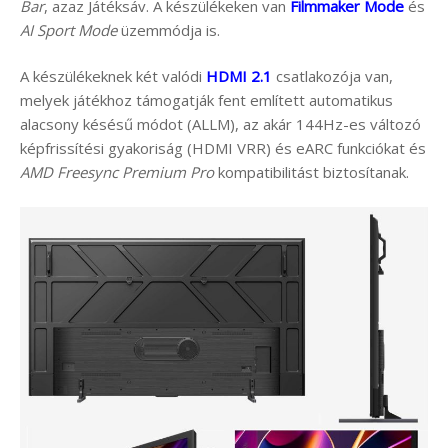
Bar
, azaz Játéksáv. A készülékeken van
Filmmaker Mode
és
AI Sport Mode
üzemmódja is.
A készülékeknek két valódi
HDMI 2.1
csatlakozója van,
melyek játékhoz támogatják fent említett automatikus
alacsony késésű módot (ALLM), az akár 144Hz-es változó
képfrissítési gyakoriság (HDMI VRR) és eARC funkciókat és
AMD Freesync Premium Pro
kompatibilitást biztosítanak.