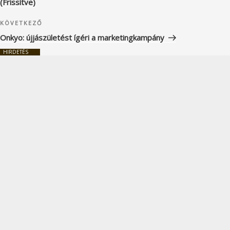
(Frissítve)
Következő
KÖVETKEZŐ
bejegyzés
Onkyo: újjászületést ígéri a marketingkampány
HIRDETÉS