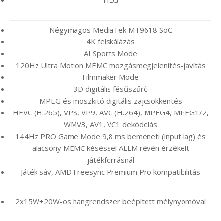
Négymagos MediaTek MT9618 SoC
4K felskálázás
AI Sports Mode
120Hz Ultra Motion MEMC mozgásmegjelenítés-javítás
Filmmaker Mode
3D digitális fésűszűrő
MPEG és moszkitó digitális zajcsökkentés
HEVC (H.265), VP8, VP9, AVC (H.264), MPEG4, MPEG1/2,
WMV3, AV1, VC1 dekódolás
144Hz PRO Game Mode 9,8 ms bemeneti (input lag) és
alacsony MEMC késéssel ALLM révén érzékelt
játékforrásnál
Játék sáv, AMD Freesync Premium Pro kompatibilitás
2x15W+20W-os hangrendszer beépített mélynyomóval