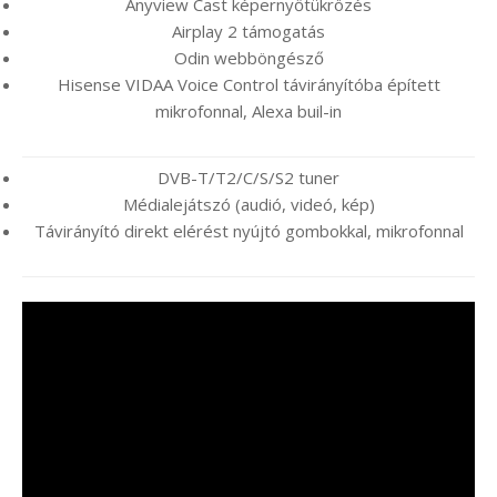
Anyview Cast képernyőtükrözés
Airplay 2 támogatás
Odin webböngésző
Hisense VIDAA Voice Control távirányítóba épített
mikrofonnal, Alexa buil-in
DVB-T/T2/C/S/S2 tuner
Médialejátszó (audió, videó, kép)
Távirányító direkt elérést nyújtó gombokkal, mikrofonnal