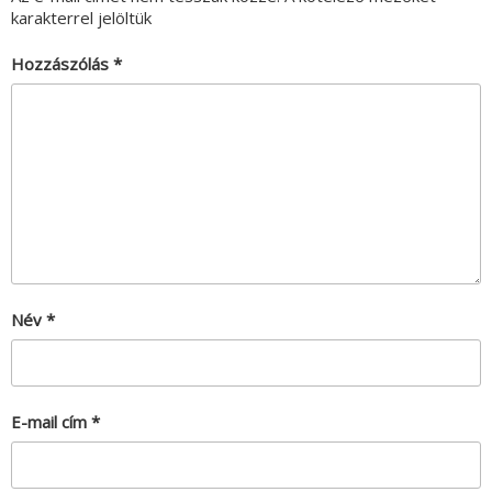
karakterrel jelöltük
Hozzászólás
*
Név
*
E-mail cím
*