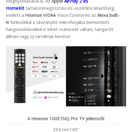
megnyomásával is. Az
Apple
AirPlay 2 és
HomeKit
tartalommegosztási és vezérlési lehetőség
mellett a
Hisense
VIDAA
Voice Control
és az
Alexa built-
in
funkciókkal a távirányító mikrofonjába bemondott
hangutasításokkal is lehet csatornát váltani, hangerőt
állítani vagy új tartalmat keresni.
A Hisense 100E7NQ Pro TV jellemzői:
254 cm/100″