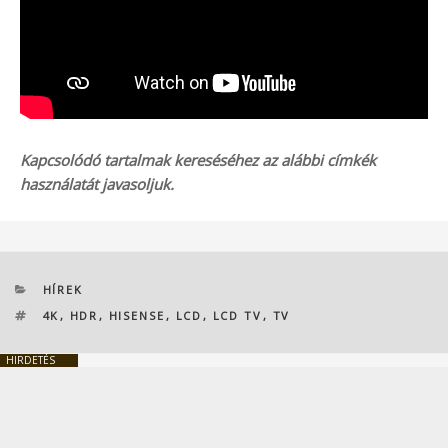
Kapcsolódó tartalmak kereséséhez az alábbi címkék
használatát javasoljuk.
KATEGÓRIÁK
HÍREK
CÍMKÉK
4K
,
HDR
,
HISENSE
,
LCD
,
LCD TV
,
TV
HIRDETÉS