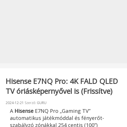
Hisense E7NQ Pro: 4K FALD QLED
TV óriásképernyővel is (Frissítve)
Beküldve:
2024-12-21
Szerző:
GURU
A
Hisense
E7NQ Pro „Gaming TV”
automatikus játékmóddal és fényerőt-
szabályzó zónákkal 254 centis (100”)