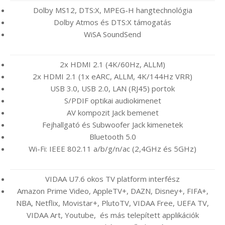
Dolby MS12, DTS:X, MPEG-H hangtechnológia
Dolby Atmos és DTS:X támogatás
WiSA SoundSend
2x HDMI 2.1 (4K/60Hz, ALLM)
2x HDMI 2.1 (1x eARC, ALLM, 4K/144Hz VRR)
USB 3.0, USB 2.0, LAN (RJ45) portok
S/PDIF optikai audiokimenet
AV kompozit Jack bemenet
Fejhallgató és Subwoofer Jack kimenetek
Bluetooth 5.0
Wi-Fi: IEEE 802.11 a/b/g/n/ac (2,4GHz és 5GHz)
VIDAA U7.6 okos TV platform interfész
Amazon Prime Video, AppleTV+, DAZN, Disney+, FIFA+,
NBA, Netflix, Movistar+, PlutoTV, VIDAA Free, UEFA TV,
VIDAA Art, Youtube, és más telepített applikációk