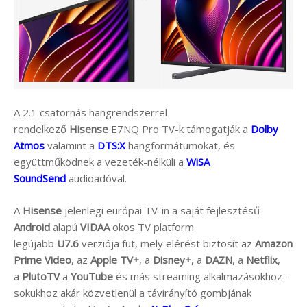
A 2.1 csatornás hangrendszerrel
rendelkező
Hisense
E7NQ Pro TV-k támogatják a
Dolby
Atmos
valamint a
DTS:X
hangformátumokat, és
együttműködnek a vezeték-nélküli a
WiSA
SoundSend
audioadóval.
A
Hisense
jelenlegi európai TV-in a saját fejlesztésű
Android
alapú
VIDAA
okos TV platform
legújabb
U7.6
verziója fut, mely elérést biztosít az
Amazon
Prime Video
, az
Apple TV+
, a
Disney+
, a
DAZN
, a
Netflix
,
a
PlutoTV
a
YouTube
és más streaming alkalmazásokhoz –
sokukhoz akár közvetlenül a távirányító gombjának