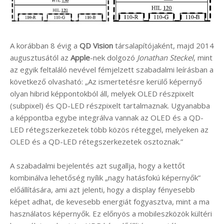
A korábban 8 évig a
QD Vision
társalapítójaként, majd 2014
augusztusától az
Apple
-nek dolgozó
Jonathan Steckel
, mint
az egyik feltaláló nevével fémjelzett szabadalmi leírásban a
következő olvasható: „Az ismertetésre kerülő képernyő
olyan hibrid képpontokból áll, melyek OLED részpixelt
(subpixel) és QD-LED részpixelt tartalmaznak. Ugyanabba
a képpontba egybe integrálva vannak az OLED és a QD-
LED rétegszerkezetek több közös réteggel, melyeken az
OLED és a QD-LED rétegszerkezetek osztoznak.”
A szabadalmi bejelentés azt sugallja, hogy a kettőt
kombinálva lehetőség nyílik „nagy hatásfokú képernyők”
előállítására, ami azt jelenti, hogy a display fényesebb
képet adhat, de kevesebb energiát fogyasztva, mint a ma
használatos képernyők. Ez előnyös a mobileszközök kültéri