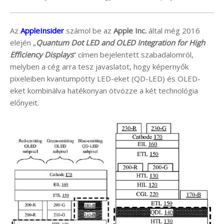
Az
AppleInsider
számol be az
Apple Inc.
által még 2016
elején „
Quantum Dot LED and OLED Integration for High
Efficiency Displays
” címen bejelentett szabadalomról,
melyben a cég arra tesz javaslatot, hogy képernyők
pixeleiben kvantumpötty LED-eket (QD-LED) és OLED-
eket kombinálva hatékonyan ötvözze a két technológia
előnyeit.