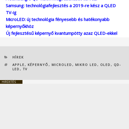
Samsung: technológiafejlesztés a 2019-re kész a QLED
TV-ig
MicroLED: új technológia fényesebb és hatékonyabb
képernyőkhöz
Új fejlesztésű képernyő kvantumpötty azaz QLED-ekkel
KATEGÓRIÁK
HÍREK
CÍMKÉK
APPLE
,
KÉPERNYŐ
,
MICROLED
,
MIKRO LED
,
OLED
,
QD-
LED
,
TV
HIRDETÉS