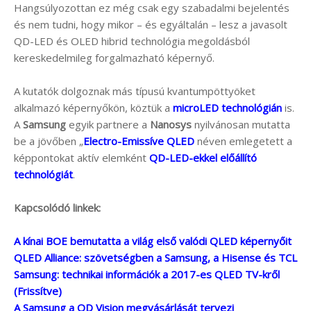
Hangsúlyozottan ez még csak egy szabadalmi bejelentés
és nem tudni, hogy mikor – és egyáltalán – lesz a javasolt
QD-LED és OLED hibrid technológia megoldásból
kereskedelmileg forgalmazható képernyő.
A kutatók dolgoznak más típusú kvantumpöttyöket
alkalmazó képernyőkön, köztük a
microLED technológián
is.
A
Samsung
egyik partnere a
Nanosys
nyilvánosan mutatta
be a jövőben „
Electro-Emissíve QLED
néven emlegetett a
képpontokat aktív elemként
QD-LED-ekkel előállító
technológiát
.
Kapcsolódó linkek:
A kínai BOE bemutatta a világ első valódi QLED képernyőit
QLED Alliance: szövetségben a Samsung, a Hisense és TCL
Samsung: technikai információk a 2017-es QLED TV-kről
(Frissítve)
A Samsung a QD Vision megvásárlását tervezi