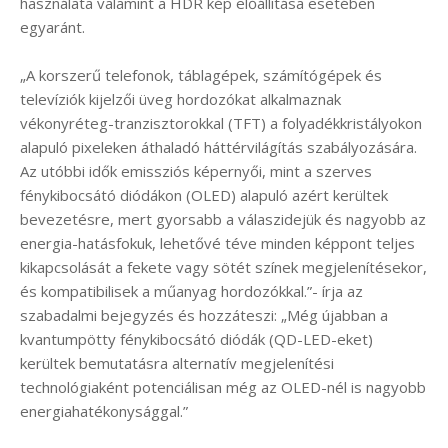
használata valamint a HDR kép előállítása esetében
egyaránt.
„A korszerű telefonok, táblagépek, számítógépek és
televíziók kijelzői üveg hordozókat alkalmaznak
vékonyréteg-tranzisztorokkal (TFT) a folyadékkristályokon
alapuló pixeleken áthaladó háttérvilágítás szabályozására.
Az utóbbi idők emissziós képernyői, mint a szerves
fénykibocsátó diódákon (OLED) alapuló azért kerültek
bevezetésre, mert gyorsabb a válaszidejük és nagyobb az
energia-hatásfokuk, lehetővé téve minden képpont teljes
kikapcsolását a fekete vagy sötét színek megjelenítésekor,
és kompatibilisek a műanyag hordozókkal.”- írja az
szabadalmi bejegyzés és hozzáteszi: „Még újabban a
kvantumpötty fénykibocsátó diódák (QD-LED-eket)
kerültek bemutatásra alternatív megjelenítési
technológiaként potenciálisan még az OLED-nél is nagyobb
energiahatékonysággal.”