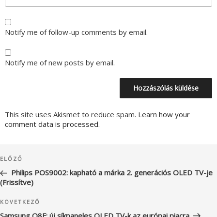
Notify me of follow-up comments by email.
Notify me of new posts by email.
This site uses Akismet to reduce spam.
Learn how your
comment data is processed.
Bejegyzés
Korábbi
ELŐZŐ
navigáció
bejegyzés
Philips POS9002: kapható a márka 2. generációs OLED TV-je
(Frissítve)
Következő
KÖVETKEZŐ
bejegyzés
Samsung Q8F: új síkpaneles QLED TV-k az európai piacra