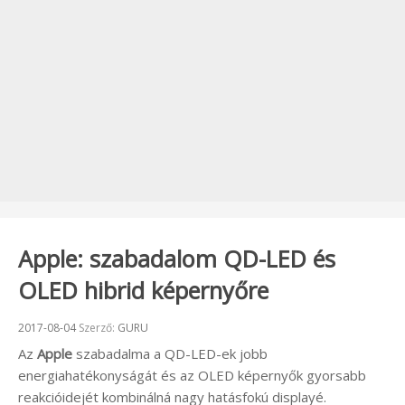
Apple: szabadalom QD-LED és
OLED hibrid képernyőre
Beküldve:
2017-08-04
Szerző:
GURU
Az
Apple
szabadalma a QD-LED-ek jobb
energiahatékonyságát és az OLED képernyők gyorsabb
reakcióidejét kombinálná nagy hatásfokú displayé.