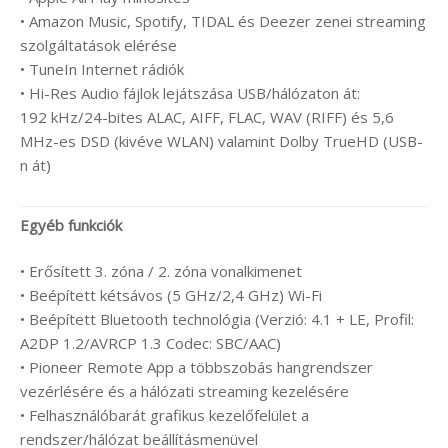
• Amazon Music, Spotify, TIDAL és Deezer zenei streaming
szolgáltatások elérése
• TuneIn Internet rádiók
• Hi-Res Audio fájlok lejátszása USB/hálózaton át:
192 kHz/24-bites ALAC, AIFF, FLAC, WAV (RIFF) és 5,6
MHz-es DSD (kivéve WLAN) valamint Dolby TrueHD (USB-
n át)
Egyéb funkciók
• Erősített 3. zóna / 2. zóna vonalkimenet
• Beépített kétsávos (5 GHz/2,4 GHz) Wi-Fi
• Beépített Bluetooth technológia (Verzió: 4.1 + LE, Profil:
A2DP 1.2/AVRCP 1.3 Codec: SBC/AAC)
• Pioneer Remote App a többszobás hangrendszer
vezérlésére és a hálózati streaming kezelésére
• Felhasználóbarát grafikus kezelőfelület a
rendszer/hálózat beállításmenüvel