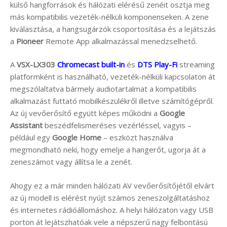
külső hangforrások és hálózati elérésű zenéit osztja meg
más kompatibilis vezeték-nélküli komponenseken. A zene
kiválasztása, a hangsugárzók csoportosítása és a lejátszás
a
Pioneer
Remote App alkalmazással menedzselhető.
A
VSX-LX303
Chromecast built-in
és
DTS Play-Fi
streaming
platformként is használható, vezeték-nélküli kapcsolaton át
megszólaltatva bármely audiotartalmat a kompatibilis
alkalmazást futtató mobilkészülékről illetve számítógépről.
Az új vevőerősítő együtt képes működni a
Google
Assistant
beszédfelismeréses vezérléssel, vagyis –
például egy
Google Home
– eszközt használva
megmondható neki, hogy emelje a hangerőt, ugorja át a
zeneszámot vagy állítsa le a zenét.
Ahogy ez a már minden hálózati AV vevőerősítőjétől elvárt
az új modell is elérést nyújt számos zeneszolgáltatáshoz
és internetes rádióállomáshoz. A helyi hálózaton vagy USB
porton át lejátszhatóak vele a népszerű nagy felbontású