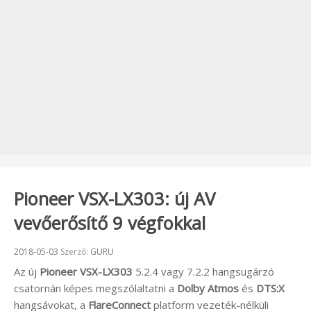
Pioneer VSX-LX303: új AV
vevőerősítő 9 végfokkal
Beküldve:
2018-05-03
Szerző:
GURU
Az új
Pioneer
VSX-LX303
5.2.4 vagy 7.2.2 hangsugárzó
csatornán képes megszólaltatni a
Dolby Atmos
és
DTS:X
hangsávokat, a
FlareConnect
platform vezeték-nélküli