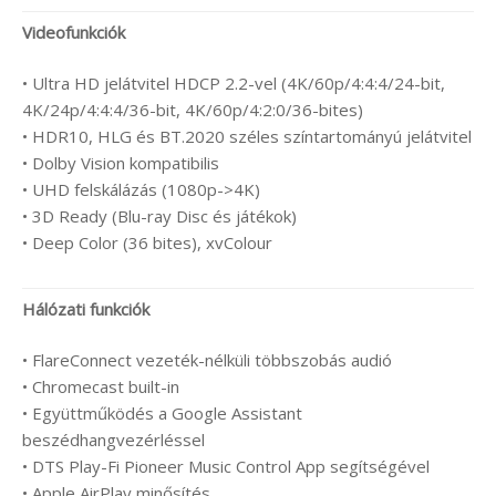
Videofunkciók
• Ultra HD jelátvitel HDCP 2.2-vel (4K/60p/4:4:4/24-bit,
4K/24p/4:4:4/36-bit, 4K/60p/4:2:0/36-bites)
• HDR10, HLG és BT.2020 széles színtartományú jelátvitel
• Dolby Vision kompatibilis
• UHD felskálázás (1080p->4K)
• 3D Ready (Blu-ray Disc és játékok)
• Deep Color (36 bites), xvColour
Hálózati funkciók
• FlareConnect vezeték-nélküli többszobás audió
• Chromecast built-in
• Együttműködés a Google Assistant
beszédhangvezérléssel
• DTS Play-Fi Pioneer Music Control App segítségével
• Apple AirPlay minősítés