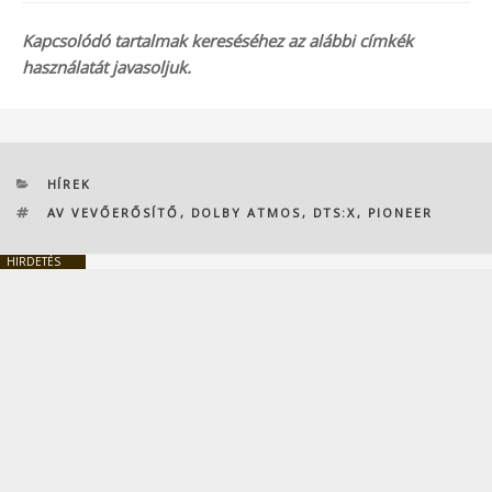
Kapcsolódó tartalmak kereséséhez az alábbi címkék
használatát javasoljuk.
KATEGÓRIÁK
HÍREK
CÍMKÉK
AV VEVŐERŐSÍTŐ
,
DOLBY ATMOS
,
DTS:X
,
PIONEER
HIRDETÉS