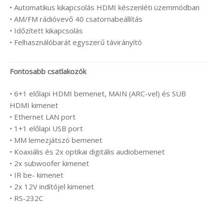
• Automatikus kikapcsolás HDMI készenléti üzemmódban
• AM/FM rádióvevő 40 csatornabeállítás
• Időzített kikapcsolás
• Felhasználóbarát egyszerű távirányító
Fontosabb csatlakozók
• 6+1 előlapi HDMI bemenet, MAIN (ARC-vel) és SUB
HDMI kimenet
• Ethernet LAN port
• 1+1 előlapi USB port
• MM lemezjátszó bemenet
• Koaxiális és 2x optikai digitális audiobemenet
• 2x subwoofer kimenet
• IR be- kimenet
• 2x 12V indítójel kimenet
• RS-232C