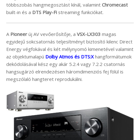
többszobás hangmegosztást kínál, valamint
Chromecast
built-in és a
DTS Play-Fi
streaming funkciókat.
A
Pioneer
új AV vevőerősítője, a
VSX-LX303
magas
egyidejű sokcsatornás teljesítményt biztosító kilenc Direct
Energy végfokával és két mélynyomó kimenetével valamint
az objektumalapú
Dolby Atmos és DTS:X
hangformátumok
dekódolásával kész egy akár 5.2.4 vagy 7.2.2 csatornás
hangsugárzó elrendezésen háromdimenziós fej fölül is
megszólaló hangteret reprodukálni.