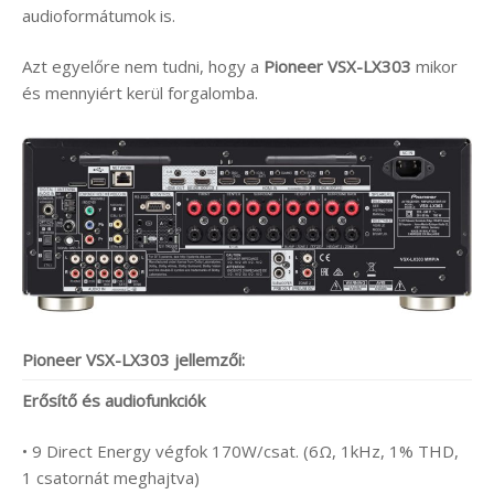
audioformátumok is.
Azt egyelőre nem tudni, hogy a
Pioneer
VSX-LX303
mikor
és mennyiért kerül forgalomba.
Pioneer VSX-LX303 jellemzői:
Erősítő és audiofunkciók
• 9 Direct Energy végfok 170W/csat. (6Ω, 1kHz, 1% THD,
1 csatornát meghajtva)