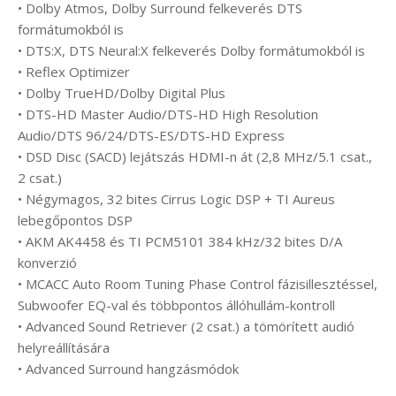
• Dolby Atmos, Dolby Surround felkeverés DTS
formátumokból is
• DTS:X, DTS Neural:X felkeverés Dolby formátumokból is
• Reflex Optimizer
• Dolby TrueHD/Dolby Digital Plus
• DTS-HD Master Audio/DTS-HD High Resolution
Audio/DTS 96/24/DTS-ES/DTS-HD Express
• DSD Disc (SACD) lejátszás HDMI-n át (2,8 MHz/5.1 csat.,
2 csat.)
• Négymagos, 32 bites Cirrus Logic DSP + TI Aureus
lebegőpontos DSP
• AKM AK4458 és TI PCM5101 384 kHz/32 bites D/A
konverzió
• MCACC Auto Room Tuning Phase Control fázisillesztéssel,
Subwoofer EQ-val és többpontos állóhullám-kontroll
• Advanced Sound Retriever (2 csat.) a tömörített audió
helyreállítására
• Advanced Surround hangzásmódok