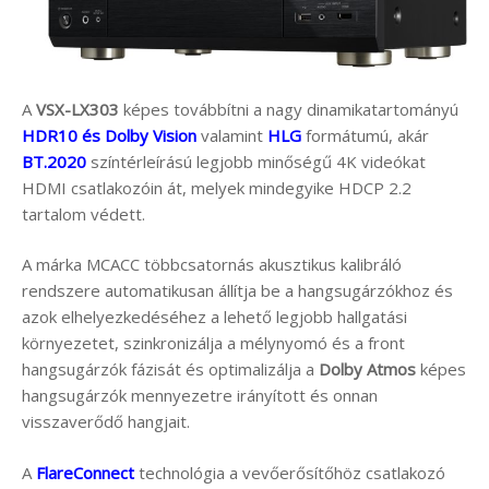
A
VSX-LX303
képes továbbítni a nagy dinamikatartományú
HDR10 és Dolby Vision
valamint
HLG
formátumú, akár
BT.2020
színtérleírású legjobb minőségű 4K videókat
HDMI csatlakozóin át, melyek mindegyike HDCP 2.2
tartalom védett.
A márka MCACC többcsatornás akusztikus kalibráló
rendszere automatikusan állítja be a hangsugárzókhoz és
azok elhelyezkedéséhez a lehető legjobb hallgatási
környezetet, szinkronizálja a mélynyomó és a front
hangsugárzók fázisát és optimalizálja a
Dolby Atmos
képes
hangsugárzók mennyezetre irányított és onnan
visszaverődő hangjait.
A
FlareConnect
technológia a vevőerősítőhöz csatlakozó