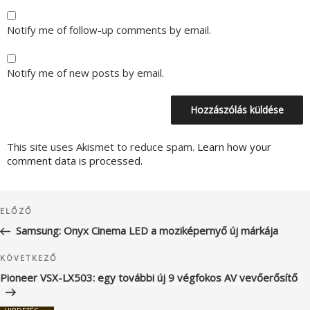
Notify me of follow-up comments by email.
Notify me of new posts by email.
This site uses Akismet to reduce spam.
Learn how your
comment data is processed.
Bejegyzés
Korábbi
ELŐZŐ
navigáció
bejegyzés
Samsung: Onyx Cinema LED a moziképernyő új márkája
Következő
KÖVETKEZŐ
bejegyzés
Pioneer VSX-LX503: egy további új 9 végfokos AV vevőerősítő