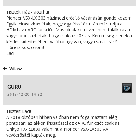
Tisztelt Házi-Mozi.hu!
Pioneer VSX-LX 303 házimozi erősítő vásárlásán gondolkozom.
Egyik leírásukban írták, hogy egy frissítés után már tudja a
HDMI az eARC funkciót. Más oldalakon ezzel nem találkoztam,
vagyis pont azt írták, hogy csak az 503-as. Kérem segítsenek a
kérdés kiderítésében. Valóban így van, vagy csak elírás?
Előre is köszönöm!
Laci
Válasz
GURU
2019-12-20 14:22
Tisztelt Laci!
A 2018 októberi hírben valóban nem fogalmaztam elég
pontosan: az akkori frissítéssel az eARC funkciót csak az
Onkyo TX-RZ830 valamint a Pioneer VSX-LX503 AV
vevőerősítői kapták meg.