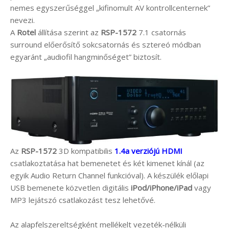
nemes egyszerűséggel „kifinomult AV kontrollcenternek”
nevezi.
A
Rotel
állítása szerint az
RSP-1572
7.1 csatornás
surround előerősítő sokcsatornás és sztereó módban
egyaránt „audiofil hangminőséget” biztosít.
Az
RSP-1572
3D kompatibilis
1.4a verziójú HDMI
csatlakoztatása hat bemenetet és két kimenet kínál (az
egyik Audio Return Channel funkcióval). A készülék előlapi
USB bemenete közvetlen digitális
iPod/iPhone/iPad
vagy
MP3 lejátszó csatlakozást tesz lehetővé.
Az alapfelszereltségként mellékelt vezeték-nélküli