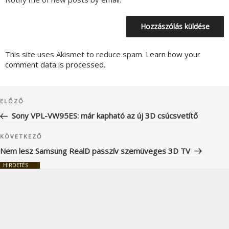
This site uses Akismet to reduce spam.
Learn how your
comment data is processed.
Bejegyzés
Korábbi
ELŐZŐ
navigáció
bejegyzés
Sony VPL-VW95ES: már kapható az új 3D csúcsvetítő
Következő
KÖVETKEZŐ
bejegyzés
Nem lesz Samsung RealD passzív szemüveges 3D TV
HIRDETÉS