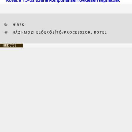
Rotel: a 15-ös széria komponensei rövidesen kaphatóak
KATEGÓRIÁK
HÍREK
CÍMKÉK
HÁZI-MOZI ELŐERŐSÍTŐ/PROCESSZOR
,
ROTEL
HIRDETÉS