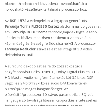
Bluetooth adapterrel közvetlenül továbbíthatóak a
hordozható készülékek tartalmai a processzorhoz.
Az
RSP-1572
a videojeleket a legújabb generációs
Faroudja Torina FLI30336 Cortez
platformmal dolgozza fel,
ami
Faroudja DCDi Cinema
technológiájának legteljesebb
készletét kínálva jelentősen csökkenti a videó zaját a
képminőség és élesség feláldozása nélkül. A processzor
Faroudja RealColor
színkezelést és integrált 3D videó
dekódolót is kínál.
A surround dekódolást és feldolgozást köztük a
nagyfelbontású Dolby TrueHD, Dolby Digital Plus és DTS-
HD Master Audio hangformátumokét két 32 bites DSP
végzi, és 24 bit/192kHz-es audio D/A konverterek
biztosítják a magas hangminőséget. Az
előerősítő/processzor 10-sávos parametrikus EQ-val,
hangsugárzó távolságállítással, csoportkésleltetéssel és
fejlett basszus-menedzsmentje nyújt rugalmas