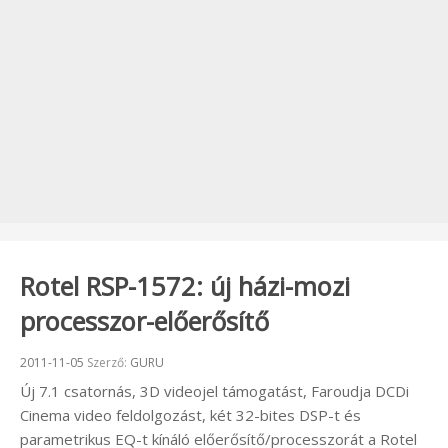
Rotel RSP-1572: új házi-mozi
processzor-előerősítő
Beküldve:
2011-11-05
Szerző:
GURU
Új 7.1 csatornás, 3D videojel támogatást, Faroudja DCDi
Cinema video feldolgozást, két 32-bites DSP-t és
parametrikus EQ-t kínáló előerősítő/processzorát a Rotel