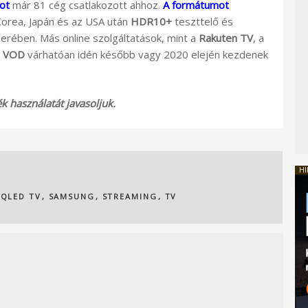
ot
már 81 cég csatlakozott ahhoz.
A formátumot
orea, Japán és az USA után
HDR10+
teszttelő és
erében. Más online szolgáltatások, mint a
Rakuten TV
, a
y VOD
várhatóan idén később vagy 2020 elején kezdenek
 használatát javasoljuk.
HI
,
QLED TV
,
SAMSUNG
,
STREAMING
,
TV