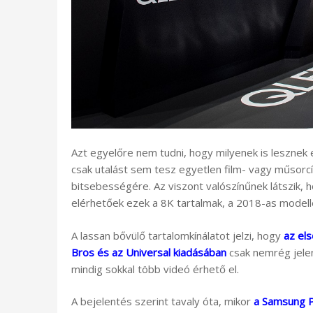
Azt egyelőre nem tudni, hogy milyenek is lesznek
csak utalást sem tesz egyetlen film- vagy műsor
bitsebességére. Az viszont valószínűnek látszik,
elérhetőek ezek a 8K tartalmak, a 2018-as model
A lassan bővülő tartalomkínálatot jelzi, hogy
az el
Bros és az Universal kiadásában
csak nemrég jele
mindig sokkal több videó érhető el.
A bejelentés szerint tavaly óta, mikor
a Samsung P