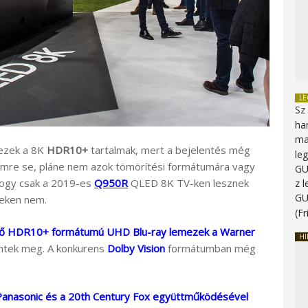
L
Sz
ha
ma
 ezek a 8K
HDR10+
tartalmak, mert a bejelentés még
le
címre se, pláne nem azok tömörítési formátumára vagy
G
 hogy csak a 2019-es
Q950R
QLED 8K TV-ken lesznek
z 
G
leken nem.
(Fr
ső HDR10+ formátumú UHD Blu-ray lemezek a Warner
HI
ntek meg. A konkurens
Dolby Vision
formátumban még
anasonic és a 20th Century Fox együttműködésével