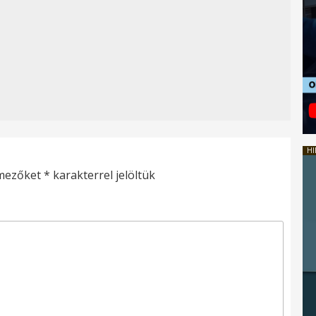
HI
 mezőket
*
karakterrel jelöltük