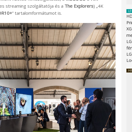
es streaming szolgáltatója és a
The Explorers
) „4K
LE
DR10+
” tartalomformátumot is.
HD
Pr
XG
me
LG
fén
LG
Lo
HI