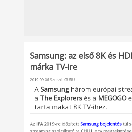
Samsung: az első 8K és HD
márka TV-ire
Beküldve:
2019-09-06
Szerző:
GURU
A
Samsung
három európai stre
a
The Explorers
és a
MEGOGO
e
tartalmakat 8K TV-ihez.
Az
IFA 2019
-re időzített
Samsung bejelentés
túl 
streaming szolgáltató (a
CHILI
, egy megtekintésen