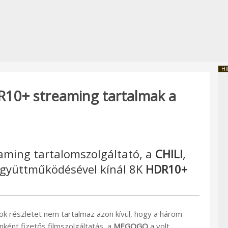
HI
R10+ streaming tartalmak a
aming tartalomszolgáltató, a
CHILI
,
gyüttműködésével kínál 8K
HDR10+
sok részletet nem tartalmaz azon kívül, hogy a három
ként fizetős filmszolgáltatás, a
MEGOGO
a volt