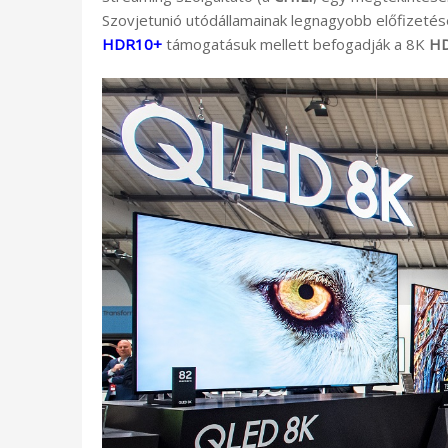
Szovjetunió utódállamainak legnagyobb előfizetés
HDR10+
támogatásuk mellett befogadják a 8K
H