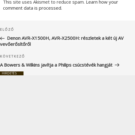
This site uses Akismet to reduce spam.
Learn how your
comment data is processed.
Bejegyzés
Korábbi
ELŐZŐ
navigáció
bejegyzés
Denon AVR-X1500H, AVR-X2500H: részletek a két új AV
vevőerősítőről
Következő
KÖVETKEZŐ
bejegyzés
A Bowers & Wilkins javítja a Philips csúcstévék hangját
HIRDETÉS