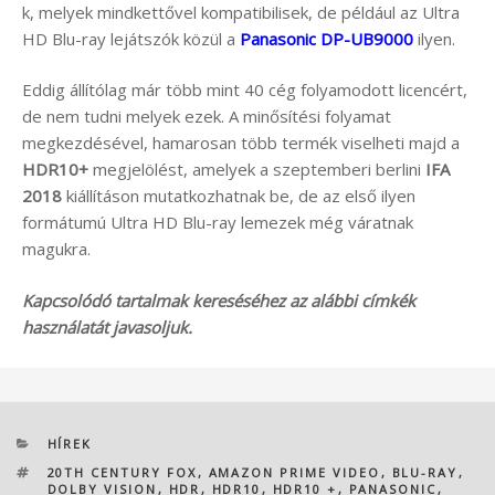
k, melyek mindkettővel kompatibilisek, de például az Ultra
HD Blu-ray lejátszók közül a
Panasonic DP-UB9000
ilyen.
Eddig állítólag már több mint 40 cég folyamodott licencért,
de nem tudni melyek ezek. A minősítési folyamat
megkezdésével, hamarosan több termék viselheti majd a
HDR10+
megjelölést, amelyek a szeptemberi berlini
IFA
2018
kiállításon mutatkozhatnak be, de az első ilyen
formátumú Ultra HD Blu-ray lemezek még váratnak
magukra.
Kapcsolódó tartalmak kereséséhez az alábbi címkék
használatát javasoljuk.
KATEGÓRIÁK
HÍREK
CÍMKÉK
20TH CENTURY FOX
,
AMAZON PRIME VIDEO
,
BLU-RAY
,
DOLBY VISION
,
HDR
,
HDR10
,
HDR10 +
,
PANASONIC
,