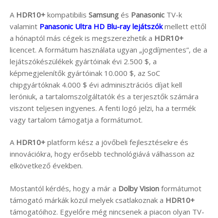
A
HDR10+
kompatibilis
Samsung
és
Panasonic
TV-k
valamint
Panasonic Ultra HD Blu-ray lejátszók
mellett ettől
a hónaptól más cégek is megszerezhetik a
HDR10+
licencet. A formátum használata ugyan „jogdíjmentes”, de a
lejátszókészülékek gyártóinak évi 2.500 $, a
képmegjelenítők gyártóinak 10.000 $, az SoC
chipgyártóknak 4.000 $ évi adminisztrációs díjat kell
leróniuk, a tartalomszolgáltatók és a terjesztők számára
viszont teljesen ingyenes. A fenti logó jelzi, ha a termék
vagy tartalom támogatja a formátumot.
A
HDR10+
platform kész a jövőbeli fejlesztésekre és
innovációkra, hogy erősebb technológiává válhasson az
elkövetkező években.
Mostantól kérdés, hogy a már a
Dolby Vision
formátumot
támogató márkák közül melyek csatlakoznak a
HDR10+
támogatóihoz. Egyelőre még nincsenek a piacon olyan TV-