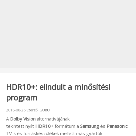
HDR10+: elindult a minősítési
program
Beküldve:
2018-06-26
Szerző:
GURU
A
Dolby Vision
alternatívájának
tekintett nyílt
HDR10+
formátum a
Samsung
és
Panasonic
TV-k és forráskészülékek mellett más gyártók