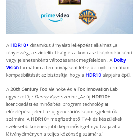
A
HDR10+
dinamikus árnyalati leképzést alkalmaz „a
fényesség, a színtelítettség és a kontraszt képkockánkénti
vagy jelenetenkénti változásainak megfelelően”. A
Dolby
Vision
formátum alternatívájaként létrejött nyílt formátum
kompatibilitását az biztosítja, hogy a
HDR10
alapjaira épül.
A
20th Century Fox
alelnöke és a
Fox Innovation Lab
ügyvezetője
Danny Kaye
szerint: „Az új
HDR10+
licenckiadási és minősítési program technológiai
előrelépést jelent az új generációs képmegjelenítők
számára. A
HDR10+
megfizethető TV-k és készülékek
szélesebb körének jobb képminőséget nyújtva javít a
látványélményen a teljes közönség számára.”