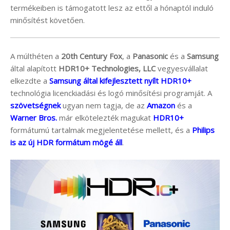
termékeiben is támogatott lesz az ettől a hónaptól induló
minősítést követően.
A múlthéten a
20th Century Fox
, a
Panasonic
és a
Samsung
által alapított
HDR10+ Technologies, LLC
vegyesvállalat
elkezdte a
Samsung által kifejlesztett nyílt HDR10+
technológia licenckiadási és logó minősítési programját. A
szövetségnek
ugyan nem tagja, de az
Amazon
és a
Warner Bros.
már elkötelezték magukat
HDR10+
formátumú tartalmak megjelentetése mellett, és a
Philips
is az új HDR formátum mögé áll
.