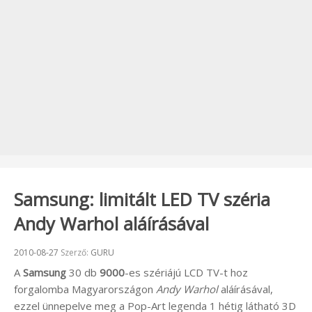
Samsung: limitált LED TV széria
Andy Warhol aláírásával
Beküldve:
2010-08-27
Szerző:
GURU
A
Samsung
30 db
9000
-es szériájú LCD TV-t hoz
forgalomba Magyarországon
Andy Warhol
aláírásával,
ezzel ünnepelve meg a Pop-Art legenda 1 hétig látható 3D