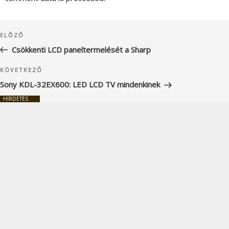
Bejegyzés
Korábbi
ELŐZŐ
navigáció
bejegyzés
Csökkenti LCD paneltermelését a Sharp
Következő
KÖVETKEZŐ
bejegyzés
Sony KDL-32EX600: LED LCD TV mindenkinek
HIRDETÉS