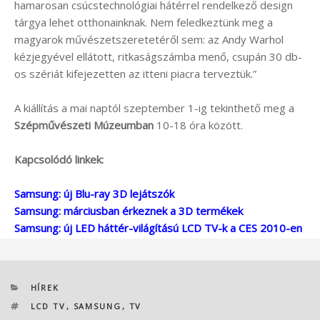
hamarosan csúcstechnológiai hátérrel rendelkező design
tárgya lehet otthonainknak. Nem feledkeztünk meg a
magyarok művészetszeretetéről sem: az Andy Warhol
kézjegyével ellátott, ritkaságszámba menő, csupán 30 db-
os szériát kifejezetten az itteni piacra terveztük.”
A kiállítás a mai naptól szeptember 1-ig tekinthető meg a
Szépművészeti Múzeumban
10-18 óra között.
Kapcsolódó linkek:
Samsung: új Blu-ray 3D lejátszók
Samsung: márciusban érkeznek a 3D termékek
Samsung: új LED háttér-világítású LCD TV-k a CES 2010-en
KATEGÓRIÁK
HÍREK
CÍMKÉK
LCD TV
,
SAMSUNG
,
TV