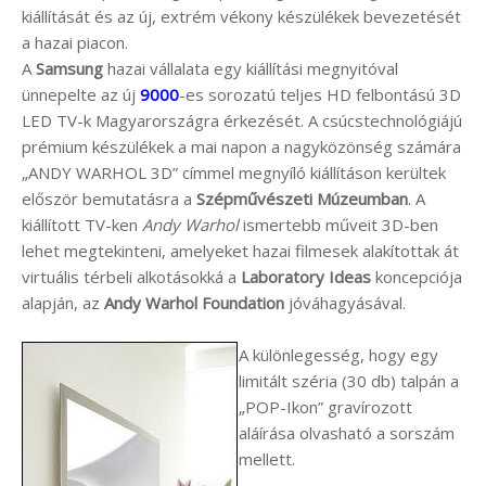
kiállítását és az új, extrém vékony készülékek bevezetését
a hazai piacon.
A
Samsung
hazai vállalata egy kiállítási megnyitóval
ünnepelte az új
9000
-es sorozatú teljes HD felbontású 3D
LED TV-k Magyarországra érkezését. A csúcstechnológiájú
prémium készülékek a mai napon a nagyközönség számára
„ANDY WARHOL 3D” címmel megnyíló kiállításon kerültek
először bemutatásra a
Szépművészeti Múzeumban
. A
kiállított TV-ken
Andy Warhol
ismertebb műveit 3D-ben
lehet megtekinteni, amelyeket hazai filmesek alakítottak át
virtuális térbeli alkotásokká a
Laboratory Ideas
koncepciója
alapján, az
Andy Warhol Foundation
jóváhagyásával.
A különlegesség, hogy egy
limitált széria (30 db) talpán a
„POP-Ikon” gravírozott
aláírása olvasható a sorszám
mellett.