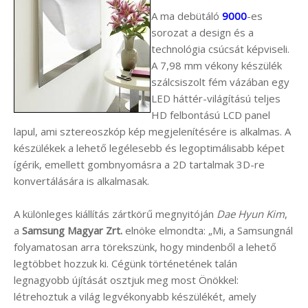
A ma debütáló
9000
-es
sorozat a design és a
technológia csúcsát képviseli.
A 7,98 mm vékony készülék
szálcsiszolt fém vázában egy
LED háttér-világítású teljes
HD felbontású LCD panel
lapul, ami sztereoszkóp kép megjelenítésére is alkalmas. A
készülékek a lehető legélesebb és legoptimálisabb képet
ígérik, emellett gombnyomásra a 2D tartalmak 3D-re
konvertálására is alkalmasak.
A különleges kiállítás zártkörű megnyitóján
Dae Hyun Kim
,
a
Samsung Magyar Zrt.
elnöke elmondta: „Mi, a Samsungnál
folyamatosan arra törekszünk, hogy mindenből a lehető
legtöbbet hozzuk ki. Cégünk történetének talán
legnagyobb újítását osztjuk meg most Önökkel:
létrehoztuk a világ legvékonyabb készülékét, amely