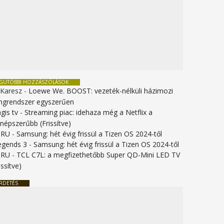
EGUTÓBBI HOZZÁSZÓLÁSOK
 Karesz
-
Loewe We. BOOST: vezeték-nélküli házimozi
ngrendszer egyszerűen
gis tv
-
Streaming piac: idehaza még a Netflix a
gnépszerűbb (Frissítve)
URU
-
Samsung: hét évig frissül a Tizen OS 2024-től
legends 3
-
Samsung: hét évig frissül a Tizen OS 2024-től
URU
-
TCL C7L: a megfizethetőbb Super QD-Mini LED TV
issítve)
RDETÉS