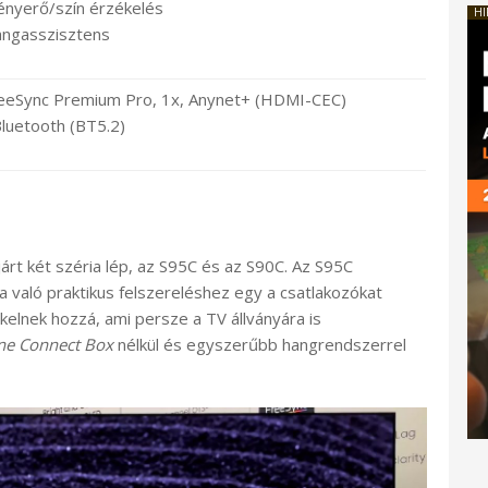
ényerő/szín érzékelés
HI
angasszisztens
eeSync Premium Pro, 1x, Anynet+ (HDMI-CEC)
Bluetooth (BT5.2)
rt két széria lép, az S95C és az S90C. Az S95C
ra való praktikus felszereléshez egy a csatlakozókat
elnek hozzá, ami persze a TV állványára is
e Connect Box
nélkül és egyszerűbb hangrendszerrel