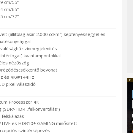
9 cm/55”
4 cm/65”
5 cm/77”
2
t (állítólag akár 2.000 cd/m
) képfényességgel és
hatékonysággal
valósághű színmegjelenítés
íntérfogat) kvantumpontokkal
éles nézőszög
ükröződéscsökkentő bevonat
z és 4K@144Hz
HI
D pixel válaszidő
tum Processzor 4K
 (SDR>HDR „felkonvertálás”)
 felskálázás
TIVE és HDR10+ GAMING minősített
ercepciós színtérképezés