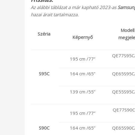
Az alábbi táblázat a már kapható 2023-as
Samsun
hazai árait tartalmazza.
Modell
Széria
Képernyő
megjel
QE77S95C
195 cm /77”
S95C
164 cm /65”
QE65S95C
139 cm /55”
QE55S95C
QE77S90
195 cm /77”
S90C
164 cm /65”
QE65S90C