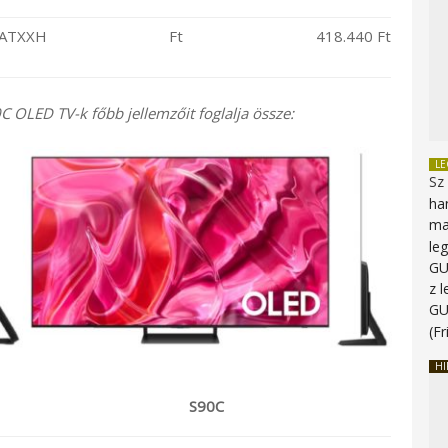
ATXXH
Ft
418.440 Ft
 OLED TV-k főbb jellemzőit foglalja össze:
L
Sz
ha
ma
le
G
z 
G
(Fr
HI
S90C