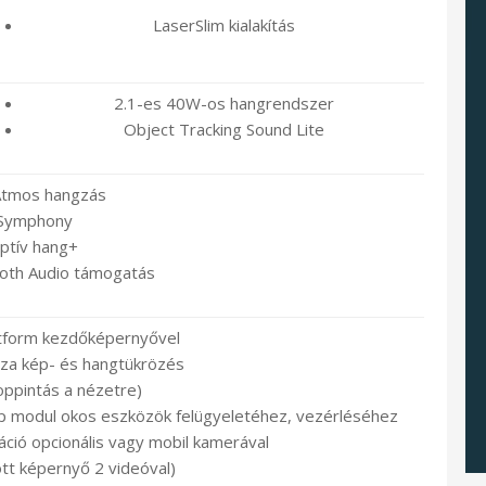
LaserSlim kialakítás
2.1-es 40W-os hangrendszer
Object Tracking Sound Lite
Atmos hangzás
Symphony
ptív hang+
oth Audio támogatás
tform kezdőképernyővel
sza kép- és hangtükrözés
oppintás a nézetre)
p modul okos eszközök felügyeletéhez, vezérléséhez
ió opcionális vagy mobil kamerával
ott képernyő 2 videóval)