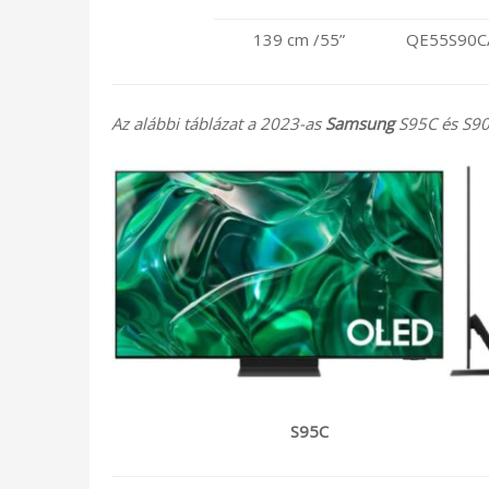
139 cm /55”
QE55S90C
Az alábbi táblázat a 2023-as
Samsung
S95C és S90C
S95C