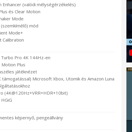
h Enhancer (valódi mélységérzékelés)
Plus és Clear Motion
maker Mode
 (szemkímélő) mód
ient Mode+
 Calibration
r Turbo Pro 4K 144Hz-en
Motion Plus
HI
aszéles játéknézet
támogatással) Microsoft Xbox, Utomik és Amazon Luna
olgáltatásokhoz
Pro (4K@120Hz+VRR+HDR+10bit)
HGiG
tmentes képernyő, pengeállvány