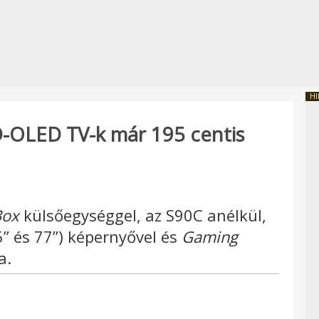
HI
-OLED TV-k már 195 centis
Box
külsőegységgel, az S90C anélkül,
” és 77”) képernyővel és
Gaming
a.