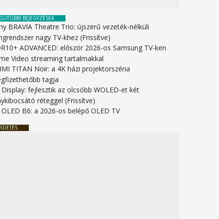
GUTÓBBI BEJEGYZÉSEK
ny BRAVIA Theatre Trio: újszerű vezeték-nélküli
ngrendszer nagy TV-khez (Frissítve)
R10+ ADVANCED: először 2026-os Samsung TV-ken
ime Video streaming tartalmakkal
IMI TITAN Noir: a 4K házi projektorszéria
gfizethetőbb tagja
 Display: fejlesztik az olcsóbb WOLED-et két
ykibocsátó réteggel (Frissítve)
 OLED B6: a 2026-os belépő OLED TV
RDETÉS