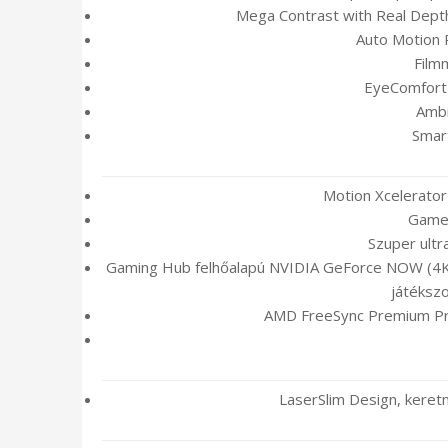
Mega Contrast with Real Dept
Auto Motion 
Film
EyeComfort
Amb
Smart
Motion Xcelerato
Game 
Szuper ultr
Gaming Hub felhőalapú NVIDIA GeForce NOW (4K 
játéksz
AMD FreeSync Premium 
LaserSlim Design, kere