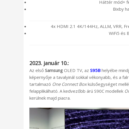
Háttér mód+ f
Bixby h
4x HDMI 2.1 4K/144Hz, ALLM, VRR, Fr
WiFi5 és 
2023. január 10.:
Az első
Samsung
OLED TV, az
S95B
helyébe mindjá
képernyője a tavalyinál sokkal vékonyabb, és a fal
tartalmazó
One Connect Box
külsőegységet mellék
felapplikálható. A kedvezőbb árú S90C modellek
On
kerülnek majd piacra.