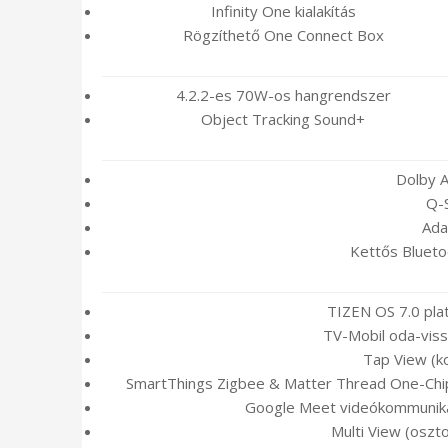
Infinity One kialakítás
Rögzíthető One Connect Box
4.2.2-es 70W-os hangrendszer
Object Tracking Sound+
Dolby 
Q-
Ada
Kettős Blueto
TIZEN OS 7.0 pla
TV-Mobil oda-vis
Tap View (k
SmartThings Zigbee & Matter Thread One-Chi
Google Meet videókommunikác
Multi View (oszt