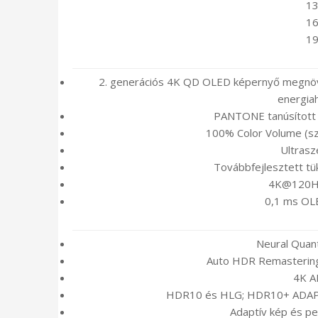
13
16
19
2. generációs 4K QD OLED képernyő megnövel
energia
PANTONE tanúsított 
100% Color Volume (sz
Ultrasz
Továbbfejlesztett t
4K@120H
0,1 ms OLE
Neural Quan
Auto HDR Remastering
4K AI
HDR10 és HLG; HDR10+ ADAP
Adaptív kép és p