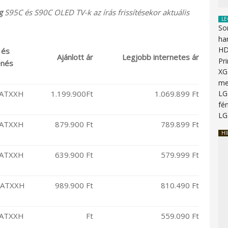
g
S95C és S90C OLED TV-k az írás frissítésekor aktuális
LE
So
ha
HD
 és
Ajánlott ár
Legjobb internetes ár
Pr
enés
XG
me
ATXXH
1.199.900Ft
1.069.899 Ft
LG
fén
LG
ATXXH
879.900 Ft
789.899 Ft
HI
ATXXH
639.900 Ft
579.999 Ft
CATXXH
989.900 Ft
810.490 Ft
ATXXH
Ft
559.090 Ft