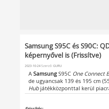
Samsung S95C és S90C: QD
képernyővel is (Frissítve)
Beküldve:
2023-10-24
Szerző:
GURU
A
Samsung
S95C
One Connect 
de ugyancsak 139 és 195 cm (55
Hub
játékközponttal kerül piacr
Frissítés: