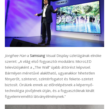
Jonghee Han
a
Samsung
Visual Display üzletágának elnöke
szerint: „A világ első fogyasztói moduláris MicroLED
televíziójaként a „The Wall” újabb áttörést képvisel.
Bármilyen méretűvé alakítható, ugyanakkor hihetetlen
fényerőt, színteret, színtérfogatot és fekete-szintet
biztosít. Örülünk ennek az előrelépésnek a képernyő-
technológia jövőjének útján, és a fogyasztóknak kínált
figyelemreméltó látványélménynek.”