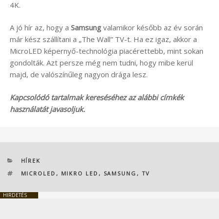
4K.
A jó hír az, hogy a
Samsung
valamikor később az év során
már kész szállítani a „The Wall” TV-t. Ha ez igaz, akkor a
MicroLED képernyő-technológia piacérettebb, mint sokan
gondolták. Azt persze még nem tudni, hogy mibe kerül
majd, de valószínűleg nagyon drága lesz.
Kapcsolódó tartalmak kereséséhez az alábbi címkék
használatát javasoljuk.
KATEGÓRIÁK
HÍREK
CÍMKÉK
MICROLED
,
MIKRO LED
,
SAMSUNG
,
TV
HIRDETÉS