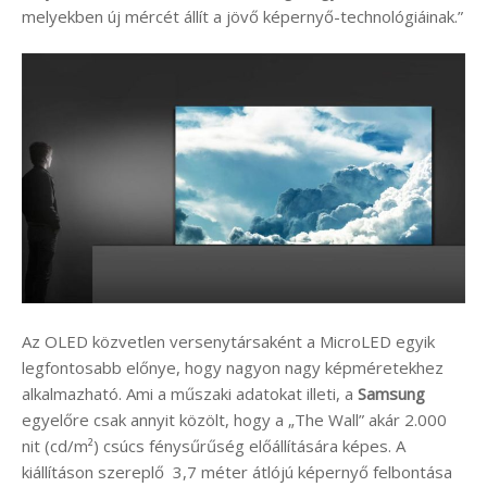
melyekben új mércét állít a jövő képernyő-technológiáinak.”
Az OLED közvetlen versenytársaként a MicroLED egyik
legfontosabb előnye, hogy nagyon nagy képméretekhez
alkalmazható. Ami a műszaki adatokat illeti, a
Samsung
egyelőre csak annyit közölt, hogy a „The Wall” akár 2.000
nit (cd/m²) csúcs fénysűrűség előállítására képes. A
kiállításon szereplő 3,7 méter átlójú képernyő felbontása