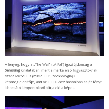
A lényeg, hogy a „The Wall” („A Fal”) igazi újdonság a
Samsung
kínálatában, mert a márka első fogyasztóknak
szánt MicroLED (mikro LED) technológiájú
képmegjelenítője, ami az OLED-hez hasonlóan saját fényt
kibocsátó képpontokból állítja elő a képet.