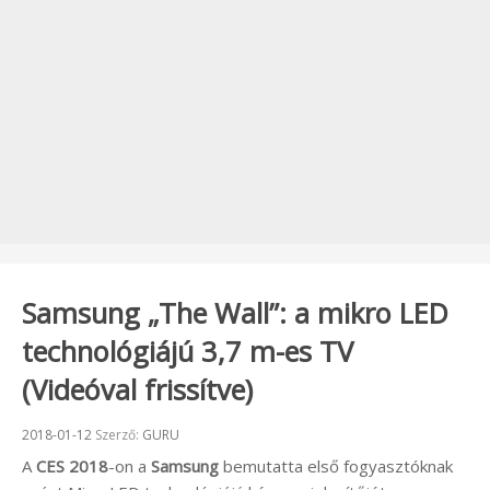
Samsung „The Wall”: a mikro LED
technológiájú 3,7 m-es TV
(Videóval frissítve)
Beküldve:
2018-01-12
Szerző:
GURU
A
CES 2018
-on a
Samsung
bemutatta első fogyasztóknak