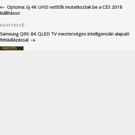
navigáció
bejegyzés
Optoma: új 4K UHD vetítők mutatkoztak be a CES 2018
kiállításon
Következő
KÖVETKEZŐ
bejegyzés
Samsung Q9S: 8K QLED TV mesterséges intelligencián alapuló
felskálázással
HIRDETÉS