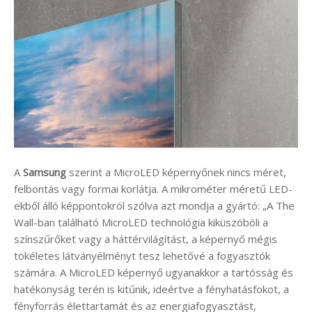
A
Samsung
szerint a MicroLED képernyőnek nincs méret,
felbontás vagy formai korlátja. A mikrométer méretű LED-
ekből álló képpontokról szólva azt mondja a gyártó: „A The
Wall-ban található MicroLED technológia kiküszöböli a
színszűrőket vagy a háttérvilágítást, a képernyő mégis
tökéletes látványélményt tesz lehetővé a fogyasztók
számára. A MicroLED képernyő ugyanakkor a tartósság és
hatékonyság terén is kitűnik, ideértve a fényhatásfokot, a
fényforrás élettartamát és az energiafogyasztást,