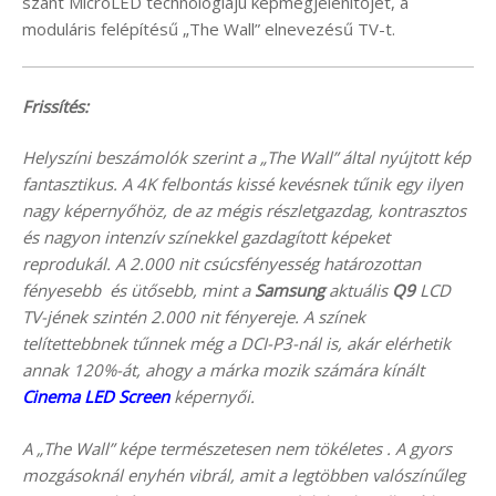
szánt MicroLED technológiájú képmegjelenítőjét, a
moduláris felépítésű „The Wall” elnevezésű TV-t.
Frissítés:
Helyszíni beszámolók szerint a „The Wall” által nyújtott kép
fantasztikus. A 4K felbontás kissé kevésnek tűnik egy ilyen
nagy képernyőhöz, de az mégis részletgazdag, kontrasztos
és nagyon intenzív színekkel gazdagított képeket
reprodukál. A 2.000 nit csúcsfényesség határozottan
fényesebb és ütősebb, mint a
Samsung
aktuális
Q9
LCD
TV-jének szintén 2.000 nit fényereje.
A színek
telítettebbnek tűnnek még a DCI-P3-nál is, akár elérhetik
annak 120%-át, ahogy a márka mozik számára kínált
Cinema LED Screen
képernyői.
A „The Wall” képe természetesen nem tökéletes . A gyors
mozgásoknál enyhén vibrál, amit a legtöbben valószínűleg