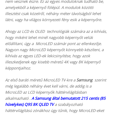
nem vesznek észre. Ez az egyes moduloknak tudható be,
amelyekből a képernyő fölépül. A modulok közötti
illesztést csak közelről, néhány méter távolságból lehet
látni, vagy ha világos környezeti fény esik a képernyőre.
Ahogy az LCD és OLED technológiák számára az a kihívás,
hogy miként lehet minél nagyobb képernyőt velük
előállítani, úgy a MicroLED számár pont az ellenkezője.
Nagyon nagy MicroLED képernyőt könnyebb készíteni, a
kihívás az egyes LED-ek lekicsinyítése, hogy azok
illeszkedjenek egy kisebb méretű 4K vagy 8K képernyő
képpontjaihoz.
Az első baráti méretű MicroLED TV-kre a
Samsung
szerint
még legalább néhány évet kell várni, de addig is a
MicroLED az LCD képernyők háttérvilágításban
alkalmazható .
A Samsung által bemutatott 215 centis (85
hüvelykes) Q9S 8K QLED TV
a szabályozható
háttérvilágítású zónákhoz úgy tűnik, hogy MicroLED-eket