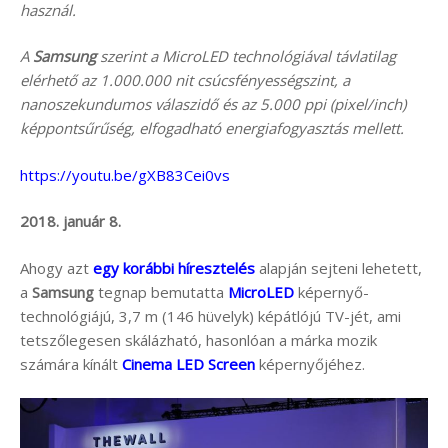
használ.
A
Samsung
szerint a MicroLED technológiával távlatilag
elérhető az 1.000.000 nit csúcsfényességszint, a
nanoszekundumos válaszidő és az 5.000 ppi (pixel/inch)
képpontsűrűség, elfogadható energiafogyasztás mellett.
https://youtu.be/gXB83Cei0vs
2018. január 8.
Ahogy azt
egy korábbi híresztelés
alapján sejteni lehetett,
a
Samsung
tegnap bemutatta
MicroLED
képernyő-
technológiájú, 3,7 m (146 hüvelyk) képátlójú TV-jét, ami
tetszőlegesen skálázható, hasonlóan a márka mozik
számára kínált
Cinema LED Screen
képernyőjéhez.