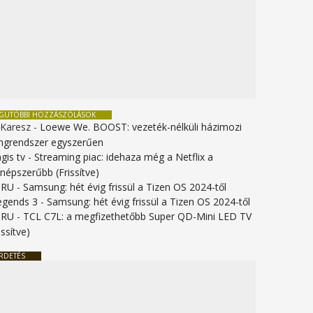
EGUTÓBBI HOZZÁSZÓLÁSOK
 Karesz
-
Loewe We. BOOST: vezeték-nélküli házimozi
ngrendszer egyszerűen
gis tv
-
Streaming piac: idehaza még a Netflix a
gnépszerűbb (Frissítve)
URU
-
Samsung: hét évig frissül a Tizen OS 2024-től
legends 3
-
Samsung: hét évig frissül a Tizen OS 2024-től
URU
-
TCL C7L: a megfizethetőbb Super QD-Mini LED TV
issítve)
RDETÉS