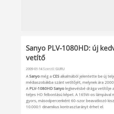
Sanyo PLV-1080HD: új kedv
vetítő
Beküldve:
2009-01-14
Szerző:
GURU
A
Sanyo
még a
CES
alkalmából jelentette be új te
médiaszobákba szánt vetítőjét, melynek ára 2000 do
A
PLV-1080HD
Sanyo
legkevésbé drága vetítője 
teljes HD felbontású képet. A 165W-os lámpával 
gyors, másodpercenként 60-szor beavatkozó kiszaj
10.000:1 dinamikus kontrasztarányt érhet el.