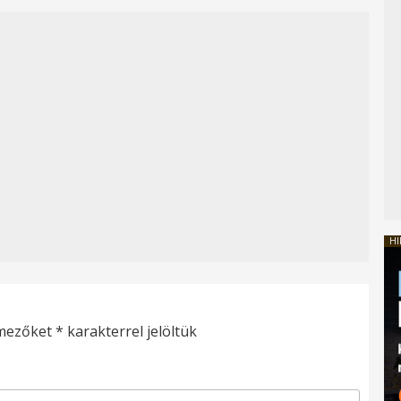
HI
 mezőket
*
karakterrel jelöltük