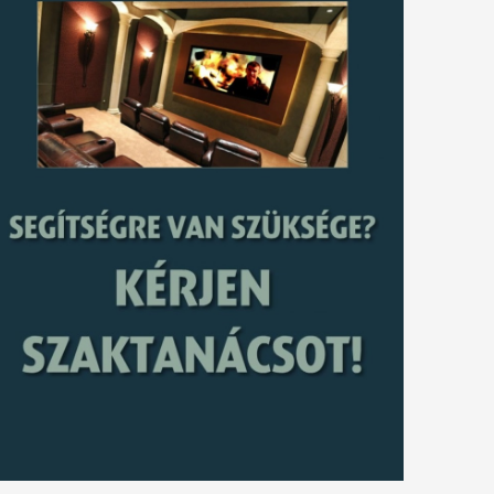
tkező
gyzés