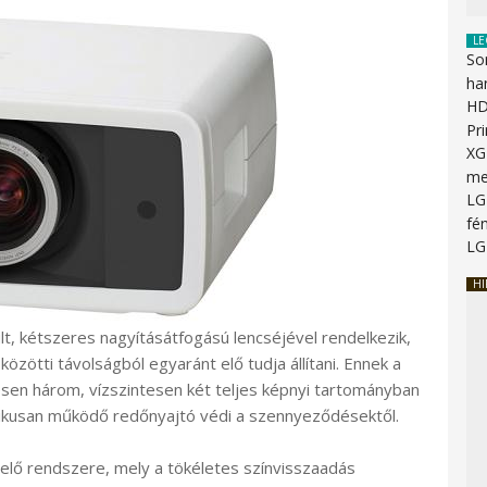
LE
So
ha
HD
Pr
XG
me
LG
fén
LG
HI
lt, kétszeres nagyításátfogású lencséjével rendelkezik,
özötti távolságból egyaránt elő tudja állítani. Ennek a
sen három, vízszintesen két teljes képnyi tartományban
tikusan működő redőnyajtó védi a szennyeződésektől.
elő rendszere, mely a tökéletes színvisszaadás