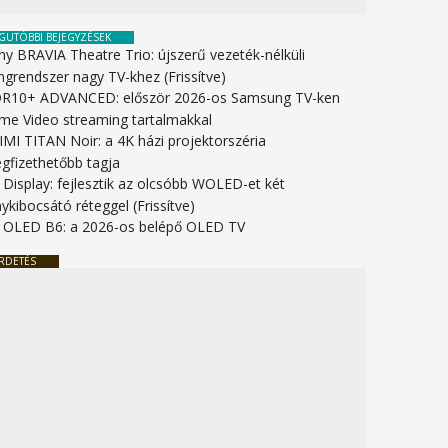
GUTÓBBI BEJEGYZÉSEK
ny BRAVIA Theatre Trio: újszerű vezeték-nélküli
ngrendszer nagy TV-khez (Frissítve)
R10+ ADVANCED: először 2026-os Samsung TV-ken
ime Video streaming tartalmakkal
IMI TITAN Noir: a 4K házi projektorszéria
gfizethetőbb tagja
 Display: fejlesztik az olcsóbb WOLED-et két
ykibocsátó réteggel (Frissítve)
 OLED B6: a 2026-os belépő OLED TV
RDETÉS