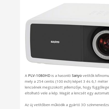
A
PLV-1080HD
is a hasonló
Sanyo
vetítők kifinomu
mely a 254 centis (100 inch) képet 3 és 6,1 méter k
lencsének megszokott jellemzője, hogy függőlege
eltolható vele a kép. Magát a lencsét egy automa
Az új vetítőben működik a gyártó 3D színmenedzs