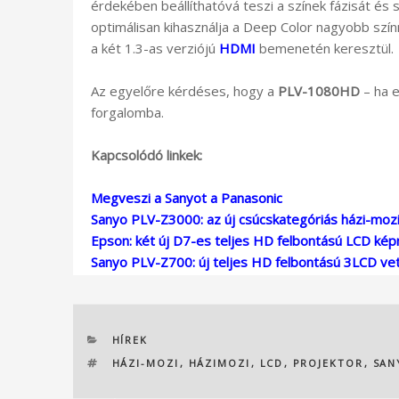
érdekében beállíthatóvá teszi a színek fázisát és
optimálisan kihasználja a Deep Color nagyobb szí
a két 1.3-as verziójú
HDMI
bemenetén keresztül.
Az egyelőre kérdéses, hogy a
PLV-1080HD
– ha e
forgalomba.
Kapcsolódó linkek:
Megveszi a Sanyot a Panasonic
Sanyo PLV-Z3000: az új csúcskategóriás házi-mozi
Epson: két új D7-es teljes HD felbontású LCD ké
Sanyo PLV-Z700: új teljes HD felbontású 3LCD vet
KATEGÓRIÁK
HÍREK
CÍMKÉK
HÁZI-MOZI
,
HÁZIMOZI
,
LCD
,
PROJEKTOR
,
SAN