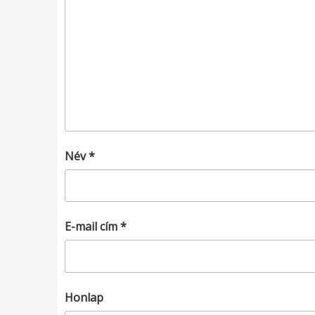
Név
*
E-mail cím
*
Honlap