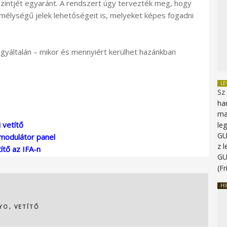
 szintjét egyaránt. A rendszert úgy tervezték meg, hogy
nmélységű jelek lehetőségeit is, melyeket képes fogadni
gyáltalán – mikor és mennyiért kerülhet hazánkban
L
Sz
ha
ma
 vetítő
le
G
pmodulátor panel
z 
ítő az IFA-n
G
(Fr
HI
YO
,
VETÍTŐ