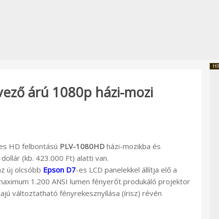
HI
ező árú 1080p házi-mozi
ljes HD felbontású
PLV-1080HD
házi-mozikba és
llár (kb. 423.000 Ft) alatti van.
az új olcsóbb
Epson D7
-es LCD panelekkel állítja elő a
maximum 1.200 ANSI lumen fényerőt produkáló projektor
ú változtatható fényrekesznyílása (írisz) révén