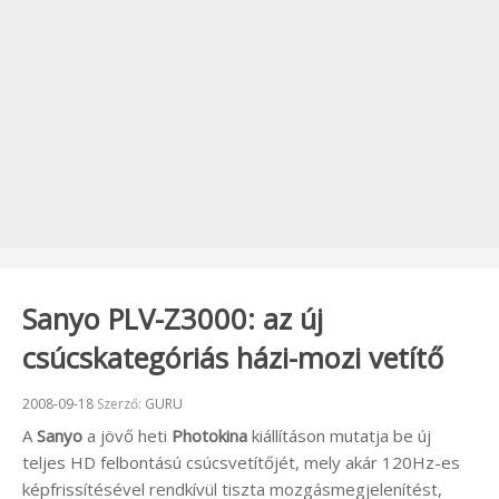
Sanyo PLV-Z3000: az új
csúcskategóriás házi-mozi vetítő
Beküldve:
2008-09-18
Szerző:
GURU
A
Sanyo
a jövő heti
Photokina
kiállításon mutatja be új
teljes HD felbontású csúcsvetítőjét, mely akár 120Hz-es
képfrissítésével rendkívül tiszta mozgásmegjelenítést,