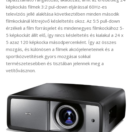
képkockás filmek 3:2 pul-down eljárással 60Hz-es
televíziós jellé alakítása következtében minden második
filmkockánál létrejövő késleltetés okoz. Az 5:5 pull-down
érzékeli a film forrásjelet és mindenegyes filmkockához 5-
5 képkockát állít elő, így nincs késleltetés és kialakul a 24 x
5 azaz 120 képkocka másodpercenként. Így az összes
mozgás, és különösen a filmek akciójeleneteinek és a
sportközvetítések gyors mozgásai sokkal
természetesebben és tisztában jelennek meg a
vetítővásznon.