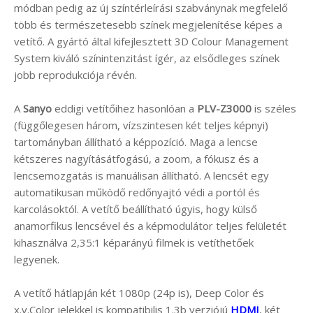
módban pedig az új színtérleírási szabványnak megfelelő
több és természetesebb színek megjelenítése képes a
vetítő. A gyártó által kifejlesztett 3D Colour Management
System kiváló színintenzitást ígér, az elsődleges színek
jobb reprodukciója révén.
A
Sanyo
eddigi vetítőihez hasonlóan a
PLV-Z3000
is széles
(függőlegesen három, vízszintesen két teljes képnyi)
tartományban állítható a képpozíció. Maga a lencse
kétszeres nagyításátfogású, a zoom, a fókusz és a
lencsemozgatás is manuálisan állítható. A lencsét egy
automatikusan működő redőnyajtó védi a portól és
karcolásoktól. A vetítő beállítható úgyis, hogy külső
anamorfikus lencsével és a képmodulátor teljes felületét
kihasználva 2,35:1 képarányú filmek is vetíthetőek
legyenek.
A vetítő hátlapján két 1080p (24p is), Deep Color és
x.v.Color jelekkel is kompatibilis 1.3b verziójú
HDMI
, két