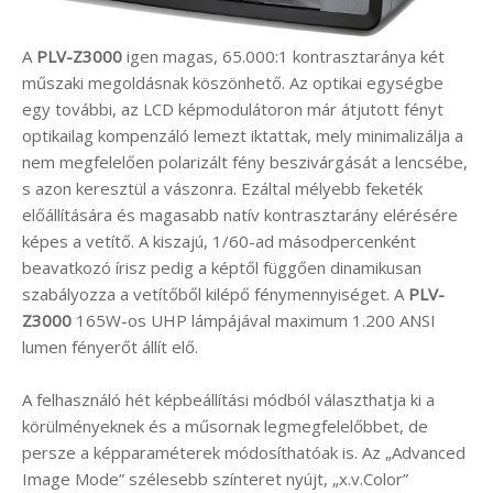
A
PLV-Z3000
igen magas, 65.000:1 kontrasztaránya két
műszaki megoldásnak köszönhető. Az optikai egységbe
egy további, az LCD képmodulátoron már átjutott fényt
optikailag kompenzáló lemezt iktattak, mely minimalizálja a
nem megfelelően polarizált fény beszivárgását a lencsébe,
s azon keresztül a vászonra. Ezáltal mélyebb feketék
előállítására és magasabb natív kontrasztarány elérésére
képes a vetítő. A kiszajú, 1/60-ad másodpercenként
beavatkozó írisz pedig a képtől függően dinamikusan
szabályozza a vetítőből kilépő fénymennyiséget. A
PLV-
Z3000
165W-os UHP lámpájával maximum 1.200 ANSI
lumen fényerőt állít elő.
A felhasználó hét képbeállítási módból választhatja ki a
körülményeknek és a műsornak legmegfelelőbbet, de
persze a képparaméterek módosíthatóak is. Az „Advanced
Image Mode” szélesebb színteret nyújt, „x.v.Color”