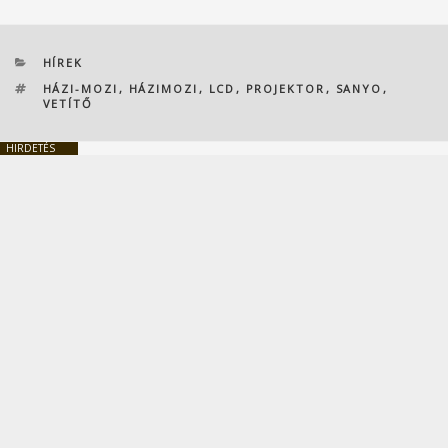
KATEGÓRIÁK
HÍREK
CÍMKÉK
HÁZI-MOZI
,
HÁZIMOZI
,
LCD
,
PROJEKTOR
,
SANYO
,
VETÍTŐ
HIRDETÉS