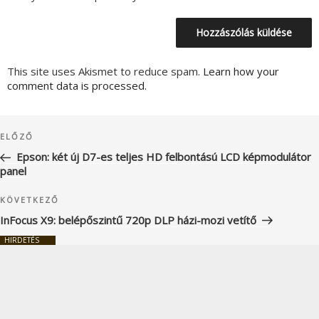
This site uses Akismet to reduce spam.
Learn how your
comment data is processed.
Bejegyzés
Korábbi
ELŐZŐ
navigáció
bejegyzés
Epson: két új D7-es teljes HD felbontású LCD képmodulátor
panel
Következő
KÖVETKEZŐ
bejegyzés
InFocus X9: belépőszintű 720p DLP házi-mozi vetítő
HIRDETÉS