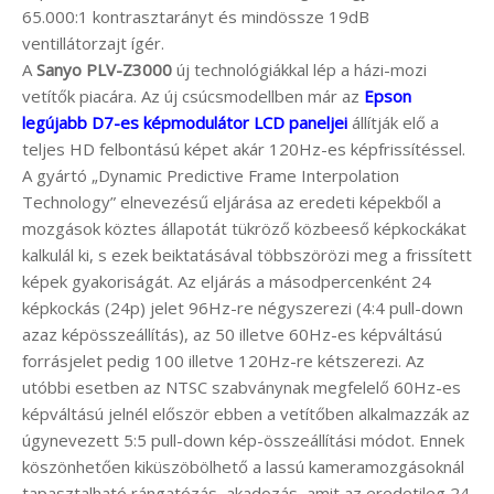
65.000:1 kontrasztarányt és mindössze 19dB
ventillátorzajt ígér.
A
Sanyo PLV-Z3000
új technológiákkal lép a házi-mozi
vetítők piacára. Az új csúcsmodellben már az
Epson
legújabb D7-es képmodulátor LCD paneljei
állítják elő a
teljes HD felbontású képet akár 120Hz-es képfrissítéssel.
A gyártó „Dynamic Predictive Frame Interpolation
Technology” elnevezésű eljárása az eredeti képekből a
mozgások köztes állapotát tükröző közbeeső képkockákat
kalkulál ki, s ezek beiktatásával többszörözi meg a frissített
képek gyakoriságát. Az eljárás a másodpercenként 24
képkockás (24p) jelet 96Hz-re négyszerezi (4:4 pull-down
azaz képösszeállítás), az 50 illetve 60Hz-es képváltású
forrásjelet pedig 100 illetve 120Hz-re kétszerezi. Az
utóbbi esetben az NTSC szabványnak megfelelő 60Hz-es
képváltású jelnél először ebben a vetítőben alkalmazzák az
úgynevezett 5:5 pull-down kép-összeállítási módot. Ennek
köszönhetően kiküszöbölhető a lassú kameramozgásoknál
tapasztalható rángatózás, akadozás, amit az eredetileg 24