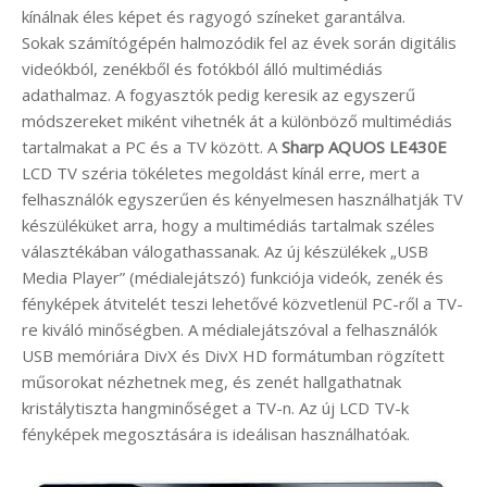
kínálnak éles képet és ragyogó színeket garantálva.
Sokak számítógépén halmozódik fel az évek során digitális
videókból, zenékből és fotókból álló multimédiás
adathalmaz. A fogyasztók pedig keresik az egyszerű
módszereket miként vihetnék át a különböző multimédiás
tartalmakat a PC és a TV között. A
Sharp AQUOS LE430E
LCD TV széria tökéletes megoldást kínál erre, mert a
felhasználók egyszerűen és kényelmesen használhatják TV
készüléküket arra, hogy a multimédiás tartalmak széles
választékában válogathassanak. Az új készülékek „USB
Media Player” (médialejátszó) funkciója videók, zenék és
fényképek átvitelét teszi lehetővé közvetlenül PC-ről a TV-
re kiváló minőségben. A médialejátszóval a felhasználók
USB memóriára DivX és DivX HD formátumban rögzített
műsorokat nézhetnek meg, és zenét hallgathatnak
kristálytiszta hangminőséget a TV-n. Az új LCD TV-k
fényképek megosztására is ideálisan használhatóak.