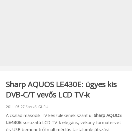
Sharp AQUOS LE430E: ügyes kis
DVB-C/T vevős LCD TV-k
Beküldve:
2011-05-27
Szerző:
GURU
A család második TV készülékének szánt új
Sharp AQUOS
LE430E
sorozatú LCD TV-k elegáns, vékony formatervet
és USB bemenetről multimédiás tartalomlejátszást