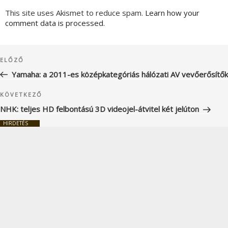
This site uses Akismet to reduce spam.
Learn how your
comment data is processed.
Bejegyzés
Korábbi
ELŐZŐ
navigáció
bejegyzés
Yamaha: a 2011-es középkategóriás hálózati AV vevőerősítők
Következő
KÖVETKEZŐ
bejegyzés
NHK: teljes HD felbontású 3D videojel-átvitel két jelúton
HIRDETÉS