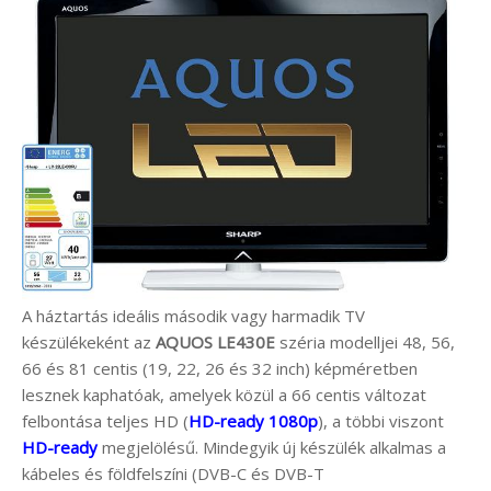
A háztartás ideális második vagy harmadik TV
készülékeként az
AQUOS LE430E
széria modelljei 48, 56,
66 és 81 centis (19, 22, 26 és 32 inch) képméretben
lesznek kaphatóak, amelyek közül a 66 centis változat
felbontása teljes HD (
HD-ready 1080p
), a többi viszont
HD-ready
megjelölésű. Mindegyik új készülék alkalmas a
kábeles és földfelszíni (DVB-C és DVB-T