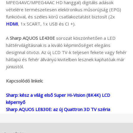
MPEG4AVC/MPEG4AAC HD hanggal) digitális adások
vételére természetesen elektronikus műsorújság (EPG)
funkcióval, és széles körű csatlakoztatást biztosít (2x
HDMI
, 1x SCART, 1x USB és CI +).
A
Sharp AQUOS LE430E
sorozat köszönhetően a LED
háttérvilágításnak is a kiváló képminőséget elegáns
designnal ötvözi. Az új LCD TV-k teljesen fekete vagy fehér
hátlapú és fehér állványú kivitelben lesznek kaphatóak már
júniustól.
Kapcsolódó linkek:
Sharp: kész a világ első Super Hi-Vision (8K4K) LCD
képernyő
Sharp AQUOS LE830E: az új Quattron 3D TV széria