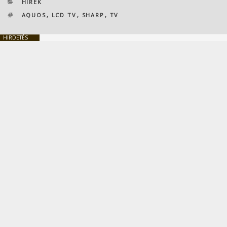
KATEGÓRIÁK
HÍREK
CÍMKÉK
AQUOS
,
LCD TV
,
SHARP
,
TV
HIRDETÉS