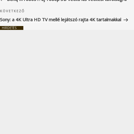
Következő
KÖVETKEZŐ
bejegyzés
Sony: a 4K Ultra HD TV mellé lejátszó rajta 4K tartalmakkal
HIRDETÉS