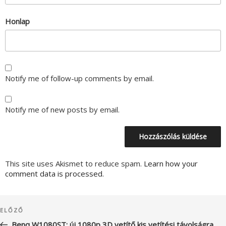
Honlap
Notify me of follow-up comments by email.
Notify me of new posts by email.
This site uses Akismet to reduce spam.
Learn how your
comment data is processed.
Bejegyzés
Korábbi
ELŐZŐ
navigáció
bejegyzés
Benq W1080ST: új 1080p 3D vetítő kis vetítési távolságra