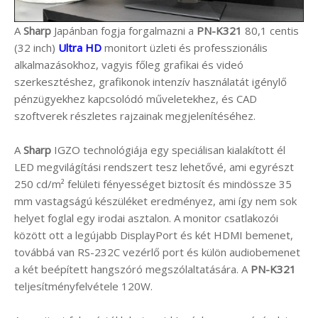
A
Sharp
Japánban fogja forgalmazni a
PN-K321
80,1 centis
(32 inch)
Ultra HD
monitort üzleti és professzionális
alkalmazásokhoz, vagyis főleg grafikai és videó
szerkesztéshez, grafikonok intenzív használatát igénylő
pénzügyekhez kapcsolódó műveletekhez, és CAD
szoftverek részletes rajzainak megjelenítéséhez.
A
Sharp
IGZO technológiája egy speciálisan kialakított él
LED megvilágítási rendszert tesz lehetővé, ami egyrészt
250 cd/m² felületi fényességet biztosít és mindössze 35
mm vastagságú készüléket eredményez, ami így nem sok
helyet foglal egy irodai asztalon. A monitor csatlakozói
között ott a legújabb DisplayPort és két HDMI bemenet,
továbbá van RS-232C vezérlő port és külön audiobemenet
a két beépített hangszóró megszólaltatására. A
PN-K321
teljesítményfelvétele 120W.