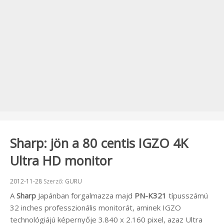
Sharp: jön a 80 centis IGZO 4K
Ultra HD monitor
Beküldve:
2012-11-28
Szerző:
GURU
A
Sharp
Japánban forgalmazza majd
PN-K321
típusszámú
32 inches professzionális monitorát, aminek IGZO
technológiájú képernyője 3.840 x 2.160 pixel, azaz Ultra