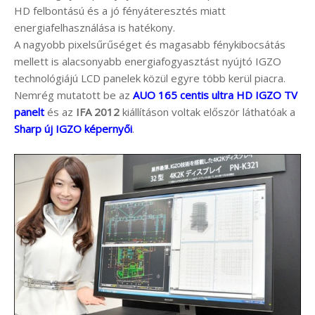
HD felbontású és a jó fényáteresztés miatt
energiafelhasználása is hatékony.
A nagyobb pixelsűrűséget és magasabb fénykibocsátás
mellett is alacsonyabb energiafogyasztást nyújtó IGZO
technológiájú LCD panelek közül egyre több kerül piacra.
Nemrég mutatott be az
AUO 165 centis ultra HD IGZO TV
panelt
és az
IFA 2012
kiállításon voltak először láthatóak a
Sharp új IGZO képernyői
.