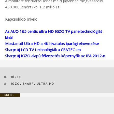
A monitort februártól lehet majd Japánban megvásárolni
450.000 jenért (kb. 1,2 millió Ft).
Kapcsolódó linkek:
Az AUO 165 centis ultra HD IGZO TV paneltechnológiát
kínál
Mostantól Ultra HD a 4K hivatalos iparági elnevezése
Sharp: új LCD TV technológiák a CEATEC-en
Sharp: új IGZO alapú félvezetős képernyők az IFA 2012-n
KATEGÓRIÁK
HÍREK
CÍMKÉK
IGZO
,
SHARP
,
ULTRA HD
HIRDETÉS