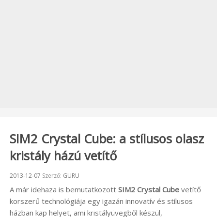
SIM2 Crystal Cube: a stílusos olasz
kristály házú vetítő
Beküldve:
2013-12-07
Szerző:
GURU
A már idehaza is bemutatkozott
SIM2 Crystal Cube
vetítő
korszerű technológiája egy igazán innovatív és stílusos
házban kap helyet, ami kristályüvegből készül,