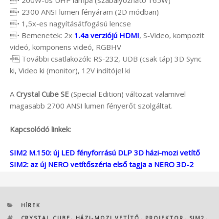
• 2300 ANSI lumen fényáram (2D módban)
• 1,5x-es nagyításátfogású lencse
• Bemenetek: 2x
1.4a verziójú HDMI
, S-Video, kompozit
videó, komponens videó, RGBHV
• További csatlakozók: RS-232, UDB (csak táp) 3D Sync
ki, Video ki (monitor), 12V indítójel ki
A
Crystal Cube SE
(Special Edition) változat valamivel
magasabb 2700 ANSI lumen fényerőt szolgáltat.
Kapcsolódó linkek:
SIM2 M.150: új LED fényforrású DLP 3D házi-mozi vetítő
SIM2: az új NERO vetítőszéria első tagja a NERO 3D-2
KATEGÓRIÁK
HÍREK
CÍMKÉK
CRYSTAL CUBE
,
HÁZI-MOZI VETÍTŐ
,
PROJEKTOR
,
SIM2
,