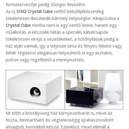
formatervezője pedig
Giorgio Revoldini
.
Az új
SIM2 Crystal Cube
vetítő belsőépítészetileg
tökéletesen illeszkedik bármely helyiségbe. Kikapcsolva a
Crystal Cube
mintha nem is egy vetítő lenne, hanem egy
műalkotás. A készülék hátán a speciális kábelcsapda
tökéletesen elrejti a vezetékeket, a hűtőnyílások pedig a
ház alján vannak, így a teljesen sima és fényes fekete vagy
fehér téglatest elegánsan helyezhető el egy asztalon,
polcon vagy rögzíthető a mennyezeten.
Mi több a kristályüveg ház környezetbarát is, mivel az
tiszta, fenntartható és végtelenségig újrahasznosított
anyagból, homokból készül. Ezenkívül, mivel ellenáll a