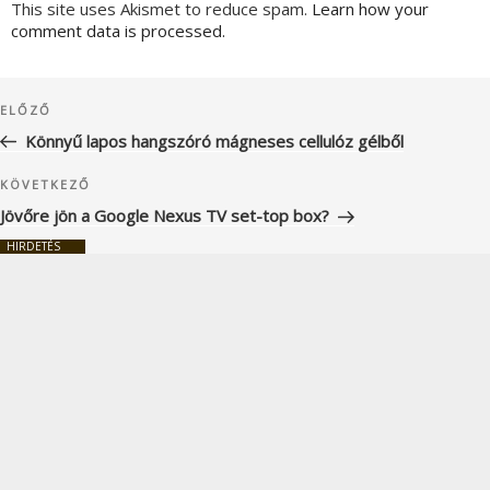
This site uses Akismet to reduce spam.
Learn how your
comment data is processed.
Bejegyzés
Korábbi
ELŐZŐ
navigáció
bejegyzés
Könnyű lapos hangszóró mágneses cellulóz gélből
Következő
KÖVETKEZŐ
bejegyzés
Jövőre jön a Google Nexus TV set-top box?
HIRDETÉS