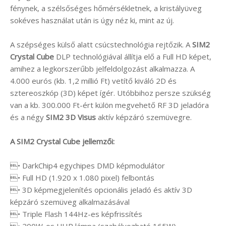
fénynek, a szélsőséges hőmérsékletnek, a kristályüveg
sokéves használat után is úgy néz ki, mint az új.
A szépséges külső alatt csúcstechnológia rejtőzik. A
SIM2
Crystal Cube
DLP technológiával állítja elő a Full HD képet,
amihez a legkorszerűbb jelfeldolgozást alkalmazza. A
4.000 eurós (kb. 1,2 millió Ft) vetítő kiváló 2D és
sztereoszkóp (3D) képet ígér. Utóbbihoz persze szükség
van a kb. 300.000 Ft-ért külön megvehető RF 3D jeladóra
és a négy
SIM2 3D Visus
aktív képzáró szemüvegre.
A SIM2 Crystal Cube jellemzői:
• DarkChip4 egychipes DMD képmodulátor
• Full HD (1.920 x 1.080 pixel) felbontás
• 3D képmegjelenítés opcionális jeladó és aktív 3D
képzáró szemüveg alkalmazásával
• Triple Flash 144Hz-es képfrissítés
• 200W-os UHP lámpa (szabályozható 165W)