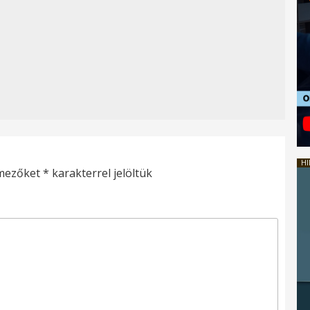
HI
 mezőket
*
karakterrel jelöltük