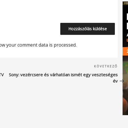
HI
ow your comment data is processed.
Köve
KÖVETKEZŐ
beje
TV
Sony: vezércsere és várhatóan ismét egy veszteséges
év