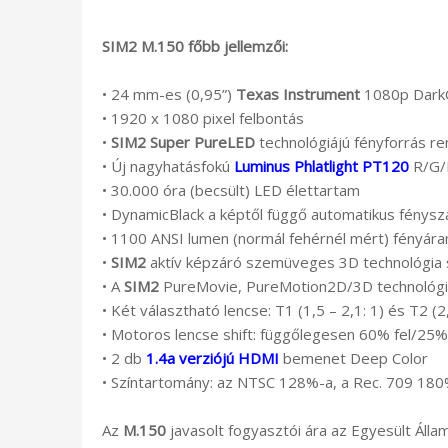
SIM2 M.150 főbb jellemzői:
• 24 mm-es (0,95”)
Texas Instrument
1080p DarkC
• 1920 x 1080 pixel felbontás
•
SIM2 Super PureLED
technológiájú fényforrás r
• Új nagyhatásfokú
Luminus Phlatlight PT120
R/G/B
• 30.000 óra (becsült) LED élettartam
• DynamicBlack a képtől függő automatikus fénysz
• 1100 ANSI lumen (normál fehérnél mért) fényár
•
SIM2
aktív képzáró szemüveges 3D technológia s
• A
SIM2
PureMovie, PureMotion2D/3D technológiá
• Két választható lencse: T1 (1,5 – 2,1: 1) és T2 (2
• Motoros lencse shift: függőlegesen 60% fel/25% 
• 2 db
1.4a verziójú HDMI
bemenet Deep Color
• Színtartomány: az NTSC 128%-a, a Rec. 709 18
Az
M.150
javasolt fogyasztói ára az Egyesült Államo