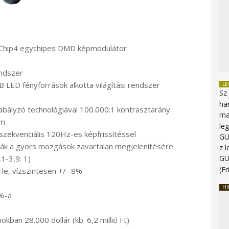
hip4 egychipes DMD képmodulátor
endszer
 LED fényforrások alkotta világítási rendszer
L
Sz
ha
abályzó technológiával 100.000:1 kontrasztarány
ma
am
le
zekvenciális 120Hz-es képfrissítéssel
G
k a gyors mozgások zavartalan megjelenítésére
z 
,1-3,9: 1)
G
(Fr
le, vízszintesen +/- 8%
HI
0%-a
kban 28.000 dollár (kb. 6,2 millió Ft)