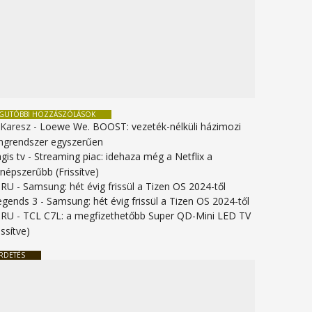
EGUTÓBBI HOZZÁSZÓLÁSOK
 Karesz
-
Loewe We. BOOST: vezeték-nélküli házimozi
ngrendszer egyszerűen
gis tv
-
Streaming piac: idehaza még a Netflix a
gnépszerűbb (Frissítve)
URU
-
Samsung: hét évig frissül a Tizen OS 2024-től
legends 3
-
Samsung: hét évig frissül a Tizen OS 2024-től
URU
-
TCL C7L: a megfizethetőbb Super QD-Mini LED TV
issítve)
RDETÉS