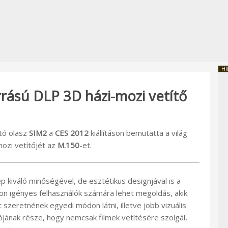
HI
rású DLP 3D házi-mozi vetítő
rtó olasz
SIM2
a
CES 2012
kiállításon bemutatta a világ
ozi vetítőjét az
M.150
-et.
ép kiváló minőségével, de esztétikus designjával is a
azon igényes felhasználók számára lehet megoldás, akik
 szeretnének egyedi módon látni, illetve jobb vizuális
iójának része, hogy nemcsak filmek vetítésére szolgál,