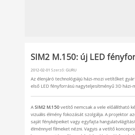
SIM2 M.150: új LED fényfor
Beküldve:
2012-02-01
Szerző:
GURU
Az élenjáró technológiájú házi-mozi vetítőket gyá
első LED fényforrású nagyteljesítményű 3D házi-m
A
SIM2 M.150
vetítő nemcsak a vele előállítható k
vizuális élmény fokozását szolgálja. A projektor 
saját fényképeiket vagy egyfajta hangulatvilágítást
élménnyel filmeket nézni. Vagyis a vetítő koncepc