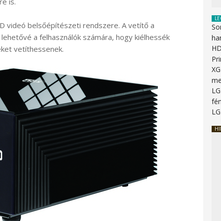
e is.
LE
ED videó belsőépítészeti rendszere. A vetítő a
So
 lehetővé a felhasználók számára, hogy kiélhessék
ha
HD
eket vetíthessenek.
Pr
XG
me
LG
fén
LG
HI