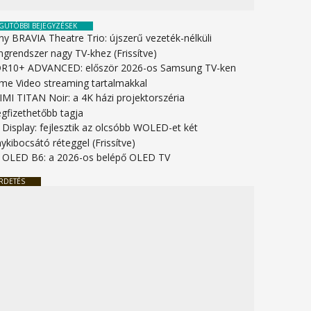
GUTÓBBI BEJEGYZÉSEK
ny BRAVIA Theatre Trio: újszerű vezeték-nélküli
ngrendszer nagy TV-khez (Frissítve)
R10+ ADVANCED: először 2026-os Samsung TV-ken
ime Video streaming tartalmakkal
IMI TITAN Noir: a 4K házi projektorszéria
gfizethetőbb tagja
 Display: fejlesztik az olcsóbb WOLED-et két
ykibocsátó réteggel (Frissítve)
 OLED B6: a 2026-os belépő OLED TV
RDETÉS