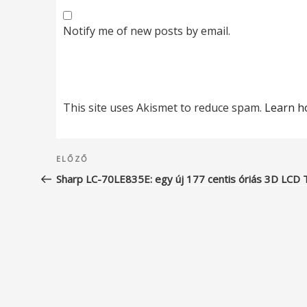
Notify me of new posts by email.
This site uses Akismet to reduce spam.
Learn h
Bejegyzés
Korábbi
ELŐZŐ
navigáció
bejegyzés
Sharp LC-70LE835E: egy új 177 centis óriás 3D LCD 