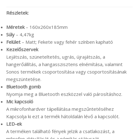
Részletek:
Méretek
– 160x260x185mm
Súly
– 4,47kg
Felület
– Matt; Fekete vagy fehér színben kapható
Kezelőszervek
Lejátszás, szüneteltetés, ugrás, újrajátszás, a
hangerőállítás, a hangasszisztens elnémítása, valamint
Sonos termékek csoportosítása vagy csoportosításának
megszüntetése.
Bluetooth gomb
Nyomja meg a Bluetooth eszközzel való párosításhoz.
Mic kapcsoló
A mikrofonhardver tápellátása megszűntetéséhez
Kapcsolja ki ezt a termék hátoldalán lévő a kapcsolót.
LED-ek
A terméken található fények jelzik a csatlakozást, a
mikrofon aktiválását és a némítás státuszát.