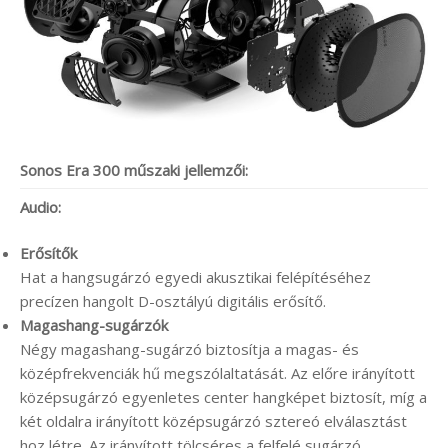
Sonos Era 300 műszaki jellemzői:
Audio:
Erősítők
Hat a hangsugárzó egyedi akusztikai felépítéséhez
precízen hangolt D-osztályú digitális erősítő.
Magashang-sugárzók
Négy magashang-sugárzó biztosítja a magas- és
középfrekvenciák hű megszólaltatását. Az előre irányított
középsugárzó egyenletes center hangképet biztosít, míg a
két oldalra irányított középsugárzó sztereó elválasztást
hoz létre. Az irányított tölcséres a felfelé sugárzó