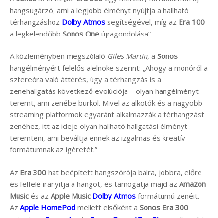
hangsugárzó, ami a legjobb élményt nyújtja a hallható
térhangzáshoz
Dolby Atmos
segítségével, míg az
Era 100
a legkelendőbb
Sonos One
újragondolása”.
A közleményben megszólaló
Giles Martin
, a
Sonos
hangélményért felelős alelnöke szerint: „Ahogy a monóról a
sztereóra való áttérés, úgy a térhangzás is a
zenehallgatás következő evolúciója – olyan hangélményt
teremt, ami zenébe burkol. Mivel az alkotók és a nagyobb
streaming platformok egyaránt alkalmazzák a térhangzást
zenéhez, itt az ideje olyan hallható hallgatási élményt
teremteni, ami beváltja ennek az izgalmas és kreatív
formátumnak az ígéretét.”
Az
Era 300
hat beépített hangszórója balra, jobbra, előre
és felfelé irányítja a hangot, és támogatja majd az
Amazon
Music
és az
Apple Music
Dolby Atmos
formátumú zenéit.
Az
Apple HomePod
mellett elsőként a
Sonos
Era 300