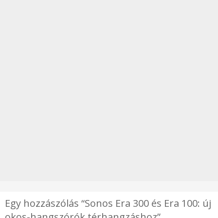
Egy hozzászólás “Sonos Era 300 és Era 100: új
okos-hangszórók térhangzáshoz”