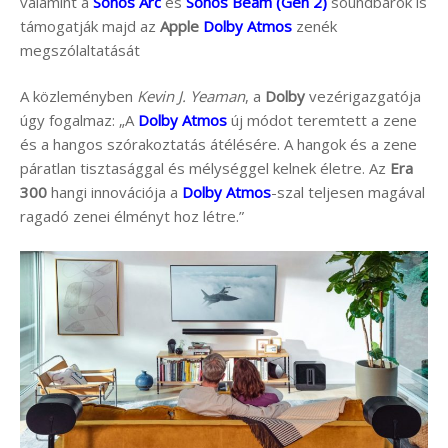
valamint a
Sonos Arc
és
Sonos Beam (Gen 2)
soundbarok is
támogatják majd az
Apple
Dolby Atmos
zenék
megszólaltatását
A közleményben
Kevin J. Yeaman
, a
Dolby
vezérigazgatója
úgy fogalmaz: „A
Dolby Atmos
új módot teremtett a zene
és a hangos szórakoztatás átélésére. A hangok és a zene
páratlan tisztasággal és mélységgel kelnek életre. Az
Era
300
hangi innovációja a
Dolby Atmos
-szal teljesen magával
ragadó zenei élményt hoz létre.”