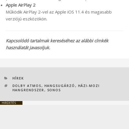
Apple AirPlay 2
Működik AirPlay 2-vel az Apple iOS 11.4 és magasabb
verziójú eszközökön.
Kapcsolódó tartalmak kereséséhez az alábbi címkék
használatát javasoljuk.
KATEGÓRIÁK
HÍREK
CÍMKÉK
DOLBY ATMOS
,
HANGSUGÁRZÓ
,
HÁZI-MOZI
HANGRENDSZER
,
SONOS
HIRDETÉS