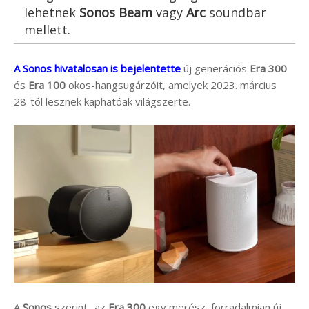
lehetnek
Sonos Beam
vagy
Arc
soundbar
mellett.
A Sonos hivatalosan is bejelentette
új generációs
Era 300
és
Era 100
okos-hangsugárzóit, amelyek 2023. március
28-tól lesznek kaphatóak világszerte.
A
Sonos
szerint „az
Era 300
egy merész, forradalmian új