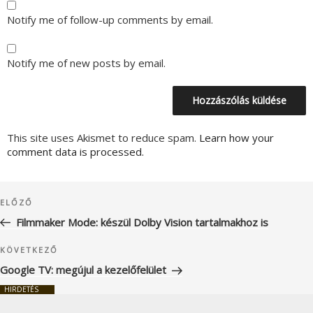
Notify me of follow-up comments by email.
Notify me of new posts by email.
This site uses Akismet to reduce spam.
Learn how your
comment data is processed.
Bejegyzés
Korábbi
ELŐZŐ
navigáció
bejegyzés
Filmmaker Mode: készül Dolby Vision tartalmakhoz is
Következő
KÖVETKEZŐ
bejegyzés
Google TV: megújul a kezelőfelület
HIRDETÉS