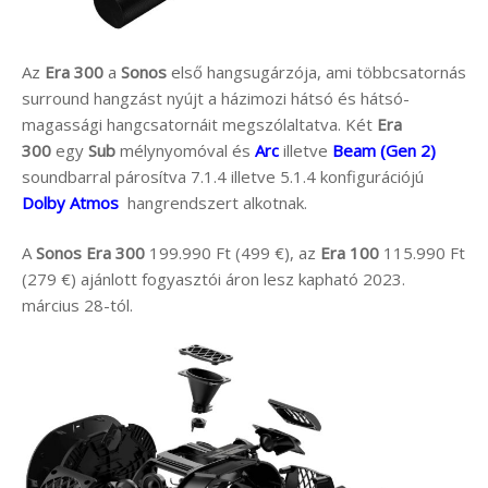
Az
Era 300
a
Sonos
első hangsugárzója, ami többcsatornás
surround hangzást nyújt a házimozi hátsó és hátsó-
magassági hangcsatornáit megszólaltatva. Két
Era
300
egy
Sub
mélynyomóval és
Arc
illetve
Beam (Gen 2)
soundbarral párosítva 7.1.4 illetve 5.1.4 konfigurációjú
Dolby Atmos
hangrendszert alkotnak.
A
Sonos Era 300
199.990 Ft (499 €), az
Era 100
115.990 Ft
(279 €) ajánlott fogyasztói áron lesz kapható 2023.
március 28-tól.