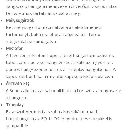
hangszóró hangja a mennyezetről verődik vissza, mikor
Dolby Atmos tartalmat szólaltat meg.
Mélysugárzók
Két mélysugárzó maximalizálja az alsó kimeneti
tartományt, balra és jobbra irányítva a sztereó
megszólalást támogatva.
Mikrofon
A távoltéri mikrofoncsoport fejlett sugárformázást és
többcsatornás visszhangszűrést alkalmaz a gyors és
pontos hangvezérléshez és a Trueplay hangoláshoz. A
kapcsolat bontása a mikrofonkapcsoló kikapcsolásával.
Állítható EQ
A Sonos alkalmazással beállítható a basszus, a magasak és
a hangerő.
Trueplay
Ez a szoftver méri a szoba akusztikáját, majd
finomhangolja az EQ-t. iOS és Android eszközökkel is
kompatibilis.