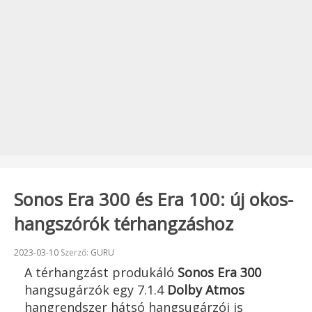
Sonos Era 300 és Era 100: új okos-
hangszórók térhangzáshoz
Beküldve:
2023-03-10
Szerző:
GURU
A térhangzást produkáló
Sonos Era 300
hangsugárzók egy 7.1.4
Dolby Atmos
hangrendszer hátsó hangsugárzói is