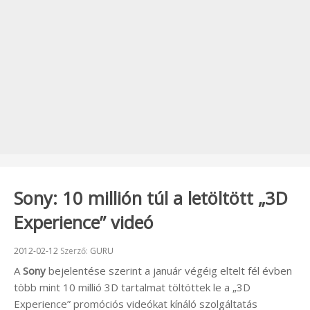
Sony: 10 millión túl a letöltött „3D
Experience” videó
Beküldve:
2012-02-12
Szerző:
GURU
A
Sony
bejelentése szerint a január végéig eltelt fél évben
több mint 10 millió 3D tartalmat töltöttek le a „3D
Experience” promóciós videókat kínáló szolgáltatás