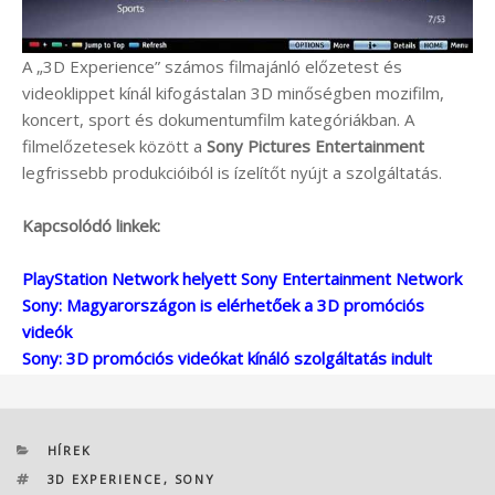
A „3D Experience” számos filmajánló előzetest és
videoklippet kínál kifogástalan 3D minőségben mozifilm,
koncert, sport és dokumentumfilm kategóriákban. A
filmelőzetesek között a
Sony Pictures Entertainment
legfrissebb produkcióiból is ízelítőt nyújt a szolgáltatás.
Kapcsolódó linkek:
PlayStation Network helyett Sony Entertainment Network
Sony: Magyarországon is elérhetőek a 3D promóciós
videók
Sony: 3D promóciós videókat kínáló szolgáltatás indult
KATEGÓRIÁK
HÍREK
CÍMKÉK
3D EXPERIENCE
,
SONY