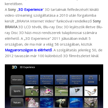
keretében.
A
Sony
„
3D Experience
” 3D tartalmak felfedezését kínáló
video-streaming szolgáltatása a 2010 után forgalomba
került „BRAVIA Internet Video” funkcióval rendelkező
Sony
BRAVIA
3D LCD tévék, Blu-ray Disc 3D lejátszók illetve Blu-
ray Disc 3D házi-mozi rendszerek tulajdonosai számára
elérhető. A „3D Experience” 2011 júliusában indult 5
országban, de ma már a világ 58 országában, köztük
Magyarországon is elérhető
. A szolgáltatás jelenleg 50, de
2012 tavaszán már 100 különböző 3D filmrészletet kínál.