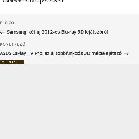
comment data is processed.
Bejegyzés
Korábbi
ELŐZŐ
navigáció
bejegyzés
Samsung: két új 2012-es Blu-ray 3D lejátszóról
Következő
KÖVETKEZŐ
bejegyzés
ASUS O!Play TV Pro: az új többfunkciós 3D médialejátszó
HIRDETÉS