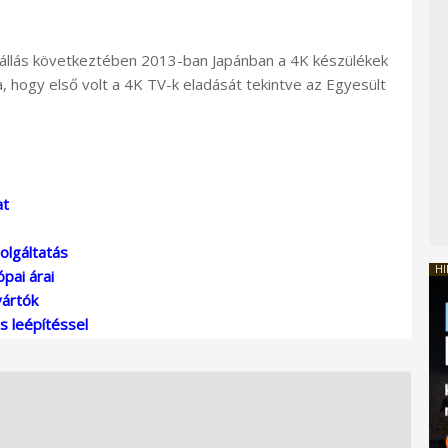
tállás következtében 2013-ban Japánban a 4K készülékek
a, hogy első volt a 4K TV-k eladását tekintve az Egyesült
at
olgáltatás
HI
pai árai
yártók
s leépítéssel