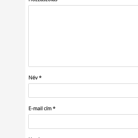
Név
*
E-mail cím
*