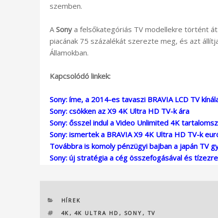
szemben.
A
Sony
a felsőkategóriás TV modellekre történt á
piacának 75 százalékát szerezte meg, és azt állítj
Államokban.
Kapcsolódó linkek:
Sony: íme, a 2014-es tavaszi BRAVIA LCD TV kínál
Sony: csökken az X9 4K Ultra HD TV-k ára
Sony: ősszel indul a Video Unlimited 4K tartalomsz
Sony: ismertek a BRAVIA X9 4K Ultra HD TV-k euró
Továbbra is komoly pénzügyi bajban a japán TV g
Sony: új stratégia a cég összefogásával és tízezre
KATEGÓRIÁK
HÍREK
CÍMKÉK
4K
,
4K ULTRA HD
,
SONY
,
TV