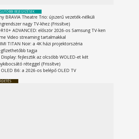
GUTÓBBI BEJEGYZÉSEK
ny BRAVIA Theatre Trio: újszerű vezeték-nélküli
ngrendszer nagy TV-khez (Frissítve)
R10+ ADVANCED: először 2026-os Samsung TV-ken
ime Video streaming tartalmakkal
IMI TITAN Noir: a 4K házi projektorszéria
gfizethetőbb tagja
 Display: fejlesztik az olcsóbb WOLED-et két
ykibocsátó réteggel (Frissítve)
 OLED B6: a 2026-os belépő OLED TV
RDETÉS