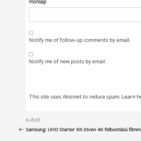
Honlap
Notify me of follow-up comments by email.
Notify me of new posts by email.
This site uses Akismet to reduce spam.
Learn h
Bejegyzés
Korábbi
ELŐZŐ
navigáció
bejegyzés
Samsung: UHD Starter Kit ötven 4K felbontású filmm