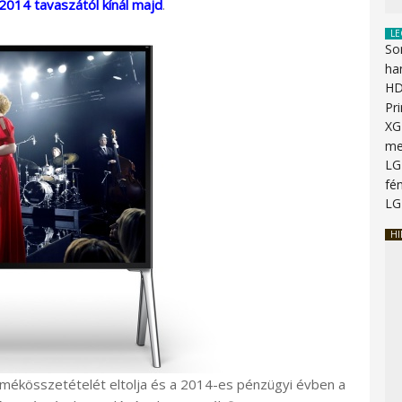
2014 tavaszától kínál majd
.
LE
So
ha
HD
Pr
XG
me
LG
fén
LG
HI
mékösszetételét eltolja és a 2014-es pénzügyi évben a