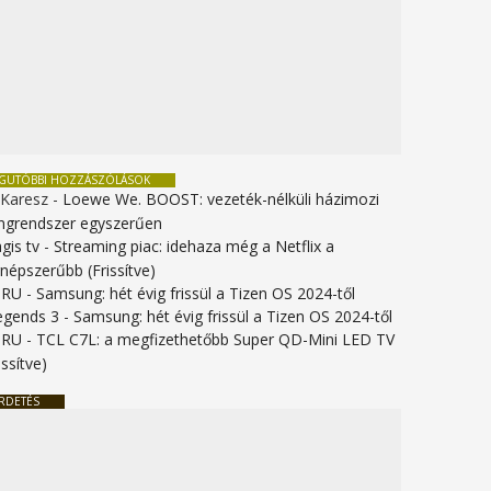
EGUTÓBBI HOZZÁSZÓLÁSOK
 Karesz
-
Loewe We. BOOST: vezeték-nélküli házimozi
ngrendszer egyszerűen
gis tv
-
Streaming piac: idehaza még a Netflix a
gnépszerűbb (Frissítve)
URU
-
Samsung: hét évig frissül a Tizen OS 2024-től
legends 3
-
Samsung: hét évig frissül a Tizen OS 2024-től
URU
-
TCL C7L: a megfizethetőbb Super QD-Mini LED TV
issítve)
RDETÉS