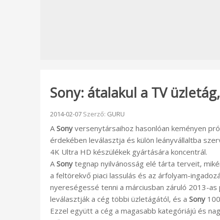
Sony: átalakul a TV üzletág,
Beküldve:
2014-02-07
Szerző:
GURU
A
Sony
versenytársaihoz hasonlóan keményen prób
érdekében leválasztja és külön leányvállaltba sze
4K Ultra HD készülékek gyártására koncentrál.
A
Sony
tegnap nyilvánosság elé tárta terveit, miké
a feltörekvő piaci lassulás és az árfolyam-ingado
nyereségessé tenni a márciusban záruló 2013-as p
leválasztják a cég többi üzletágától, és a
Sony
100%
Ezzel együtt a cég a magasabb kategóriájú és na