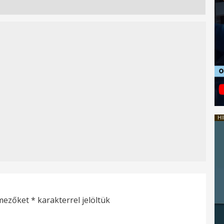
HI
 mezőket
*
karakterrel jelöltük