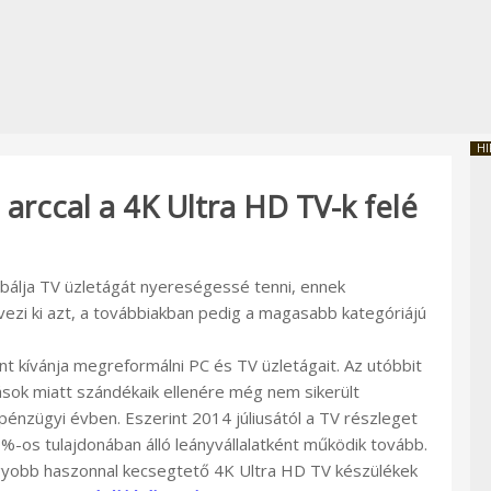
HI
 arccal a 4K Ultra HD TV-k felé
álja TV üzletágát nyereségessé tenni, ennek
rvezi ki azt, a továbbiakban pedig a magasabb kategóriájú
nt kívánja megreformálni PC és TV üzletágait. Az utóbbit
zások miatt szándékaik ellenére még nem sikerült
énzügyi évben. Eszerint 2014 júliusától a TV részleget
-os tulajdonában álló leányvállalatként működik tovább.
gyobb haszonnal kecsegtető 4K Ultra HD TV készülékek