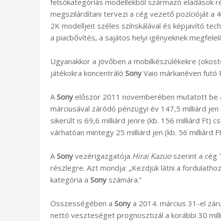
felsőkategóriás modellekből származó eladások r
megszilárdítani tervezi a cég vezető pozícióját 
2K modelljeit széles színskálával és képjavító tec
a piacbővítés, a sajátos helyi igényeknek megfelelő
Ugyanakkor a jövőben a mobilkészülékekre (okost
játékokra koncentráló
Sony
Vaio márkanéven futó 
A
Sony
először 2011 novemberében mutatott be a 
márciusával záródó pénzügyi év 147,5 milliárd jen
sikerült is 69,6 milliárd jenre (kb. 156 milliárd Ft
várhatóan mintegy 25 milliárd jen (kb. 56 milliárd F
A
Sony
vezérigazgatója
Hirai Kazuo
szerint a cég 
részlegre. Azt mondja: „Kezdjük látni a fordulath
kategória a
Sony
számára.”
Összességében a
Sony
a 2014. március 31-el zárul
nettó veszteséget prognosztizál a korábbi 30 milliá