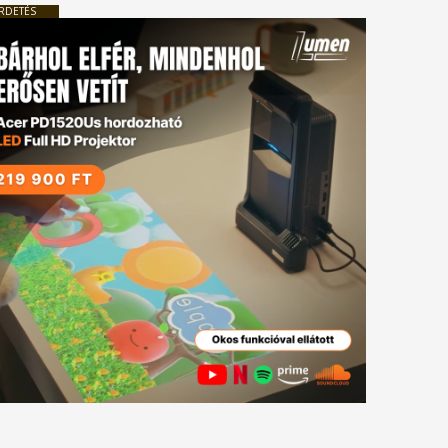
RDETÉS
tkező
gyzés