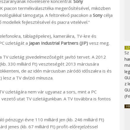
észarányának növelésére koncentrál.
Sony
a 4K piacon termékválasztéka megerősítésével, miközben
hnológiákkal támogatja. A feltörekvő piacokon a
Sony
célja
 modellek fejlesztésével és piacra vitelével.”
elefonokra, táblagépekre), kamerákra, TV-kre és
PC üzletágát a
Japan Industrial Partners (JIP)
vesz meg.
L
Sz
TV üzletág jövedelmezőségét javító tervet. A 2012
ha
 (kb. 330 milliárd Ft) veszteségét 2013 márciusára
ma
) csökkenteni, de az idén márciusban záródó időszakra is és
le
t) lesz a TV divízió mínusza.
G
z 
G
TV üzletágára nem vár ugyanaz a sors, mint a PC
(Fr
oz vezető utat TV üzletágunkban. A TV továbbra is fontos
HI
ó pénzügyi évre 110 milliárd jen (kb. 246 milliárd Ft)
rd jenes (kb. 67 milliárd Ft) profit-előrejelzéssel