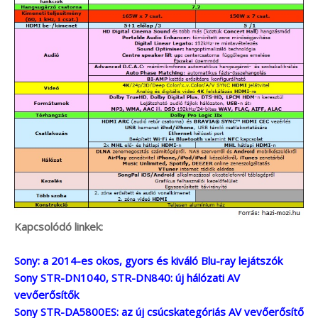
Kapcsolódó linkek:
Sony: a 2014-es okos, gyors és kiváló Blu-ray lejátszók
Sony STR-DN1040, STR-DN840: új hálózati AV
vevőerősítők
Sony STR-DA5800ES: az új csúcskategóriás AV vevőerősítő