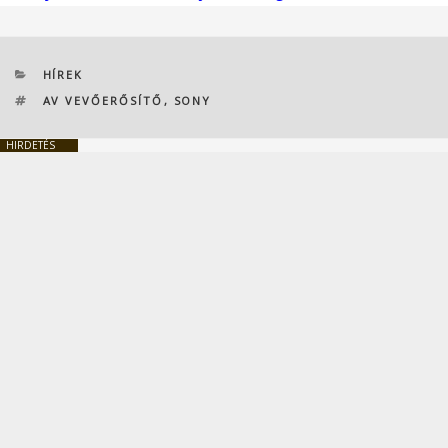
KATEGÓRIÁK
HÍREK
CÍMKÉK
AV VEVŐERŐSÍTŐ
,
SONY
HIRDETÉS