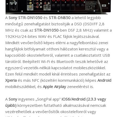
A
Sony STR-DN1050
és
STR-DN850
a lehető legjobb
minőségű zenehallgatást biztosítják a DSD (DSDIFF 2,8
MHz és csak az
STR-DN1050
-ben DSF 2,8 MHz) valamint a
192KHz/24-bites WAV és FLAC fájlok lejátszsásával.
Mindkét vevőerősítő képes elérni a nagyfelbontású zenei
hangfájlok bitfolyamait otthoni hálózaton keresztül vagy a
kapcsolódó okostelefonról, valamint a csatlakoztatott USB
tárolóról. Beépített Wi-Fi és Bluetooth teszik lehetővé az
egyszerű vezeték-nélküli kapcsolatot mobileszközökkel.
Ezen felül mindkét modell kínál érintéses zenehallgatást az
Xperia
és más NFC (közeltéri kommunikáció) képes
Android
mobilkészülékkel, és
Apple Airplay
zeneelérést is.
A
Sony
ingyenes „SongPal app”
iOS6/Android (2.3.3 vagy
újabb)
környezetben futtatható alkalmazásával nemcsak
vezérelhetőek a vevőerősítők okostelefonról vagy