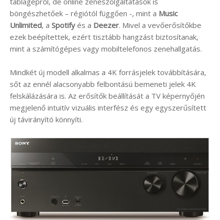
táblagépről, de online zeneszolgáltatások is
böngészhetőek – régiótól függően -, mint a
Music
Unlimited
, a
Spotify
és a
Deezer
. Mivel a vevőerősítőkbe
ezek beépítettek, ezért tisztább hangzást biztosítanak,
mint a számítógépes vagy mobiltelefonos zenehallgatás.
Mindkét új modell alkalmas a 4K forrásjelek továbbítására,
sőt az ennél alacsonyabb felbontású bemeneti jelek 4K
felskálázására is. Az erősítők beállítását a TV képernyőjén
megjelenő intuitív vizuális interfész és egy egyszerűsített
új távirányító könnyíti.