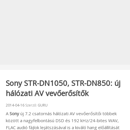
Sony STR-DN1050, STR-DN850: új
hálózati AV vevőerősítők
Beküldve:
2014-04-16
Szerző:
GURU
A
Sony
új 7.2 csatornás hálózati AV vevőerősítői többek
között a nagyfelbontású DSD és 192 kHz/24-bites WAV,
FLAC audió fájlok lejátszásával is a kiváló hang előállítását