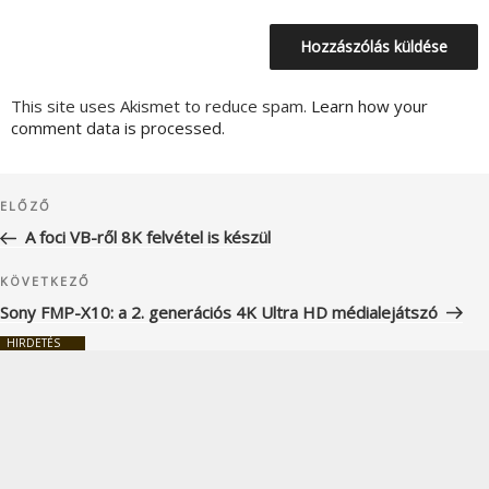
This site uses Akismet to reduce spam.
Learn how your
comment data is processed.
Bejegyzés
Korábbi
ELŐZŐ
navigáció
bejegyzés
A foci VB-ről 8K felvétel is készül
Következő
KÖVETKEZŐ
bejegyzés
Sony FMP-X10: a 2. generációs 4K Ultra HD médialejátszó
HIRDETÉS