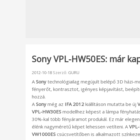
Sony VPL-HW50ES: már kaph
Beküldve:
2012-10-18
Szerző:
GURU
A
Sony
technológiailag megújult belépő 3D házi-mo
fényerőt, kontrasztot, igényes képjavítást, beépít
hozzá.
A
Sony
még az
IFA 2012
kiállításon mutatta be új
VPL-HW30ES
modellhez képest a lámpa fényhatásfo
30%-kal több fényáramot produkál. Ez már elegen
élénk nagyméretű képet lehessen vetíteni. A
VPL
VW1000ES
csúcsvetítőben is alkalmazott színkezel