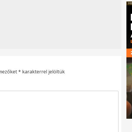
HI
 mezőket
*
karakterrel jelöltük