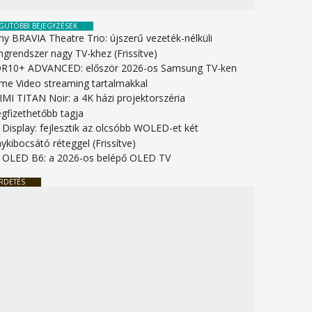
GUTÓBBI BEJEGYZÉSEK
ny BRAVIA Theatre Trio: újszerű vezeték-nélküli
ngrendszer nagy TV-khez (Frissítve)
R10+ ADVANCED: először 2026-os Samsung TV-ken
ime Video streaming tartalmakkal
IMI TITAN Noir: a 4K házi projektorszéria
gfizethetőbb tagja
 Display: fejlesztik az olcsóbb WOLED-et két
ykibocsátó réteggel (Frissítve)
 OLED B6: a 2026-os belépő OLED TV
RDETÉS