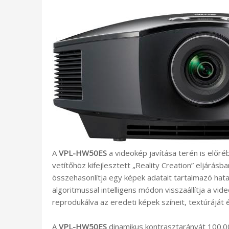
A
VPL-HW50ES
a videokép javítása terén is előré
vetítőhöz kifejlesztett „Reality Creation” eljárás
összehasonlítja egy képek adatait tartalmazó hata
algoritmussal intelligens módon visszaállítja a vid
reprodukálva az eredeti képek színeit, textúráját é
A
VPL-HW50ES
dinamikus kontrasztarányát 100.00