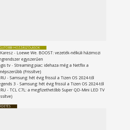
EGUTÓBBI HOZZÁSZÓLÁSOK
 Karesz
-
Loewe We. BOOST: vezeték-nélküli házimozi
ngrendszer egyszerűen
gis tv
-
Streaming piac: idehaza még a Netflix a
gnépszerűbb (Frissítve)
URU
-
Samsung: hét évig frissül a Tizen OS 2024-től
legends 3
-
Samsung: hét évig frissül a Tizen OS 2024-től
URU
-
TCL C7L: a megfizethetőbb Super QD-Mini LED TV
issítve)
RDETÉS