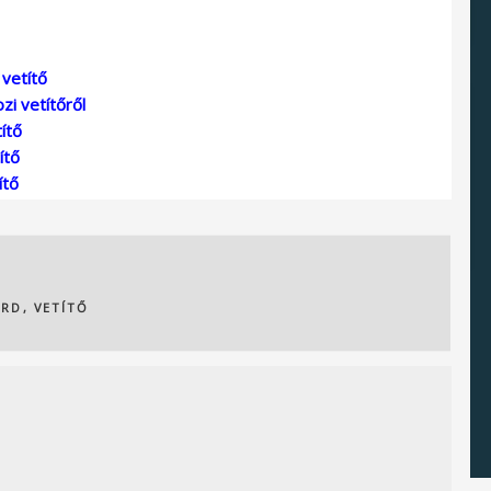
vetítő
i vetítőről
ítő
ítő
ítő
XRD
,
VETÍTŐ