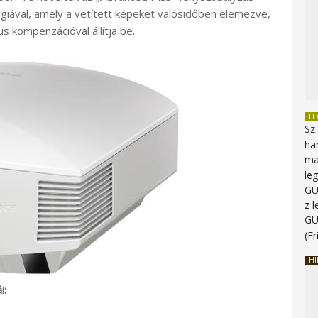
giával, amely a vetített képeket valósidőben elemezve,
s kompenzációval állítja be.
L
Sz
ha
ma
le
G
z 
G
(Fr
HI
i: