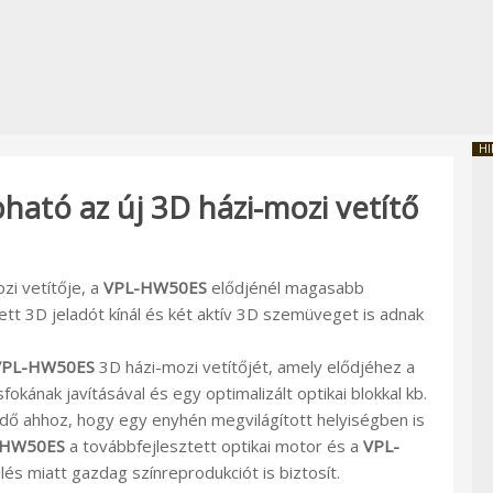
HI
ató az új 3D házi-mozi vetítő
zi vetítője, a
VPL-HW50ES
elődjénél magasabb
ett 3D jeladót kínál és két aktív 3D szemüveget is adnak
VPL-HW50ES
3D házi-mozi vetítőjét, amely elődjéhez a
kának javításával és egy optimalizált optikai blokkal kb.
dő ahhoz, hogy egy enyhén megvilágított helyiségben is
-HW50ES
a továbbfejlesztett optikai motor és a
VPL-
és miatt gazdag színreprodukciót is biztosít.