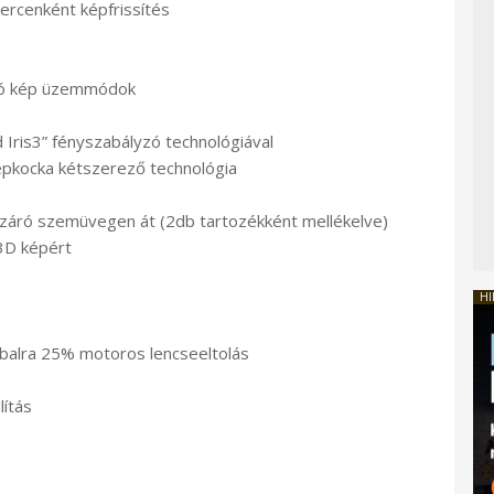
rcenként képfrissítés
ító kép üzemmódok
Iris3” fényszabályzó technológiával
pkocka kétszerező technológia
pzáró szemüvegen át (2db tartozékként mellékelve)
 3D képért
HI
/balra 25% motoros lencseeltolás
lítás