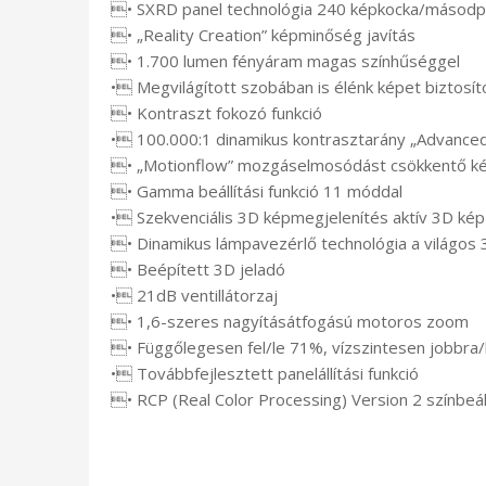
• SXRD panel technológia 240 képkocka/másodpe
• „Reality Creation” képminőség javítás
• 1.700 lumen fényáram magas színhűséggel
• Megvilágított szobában is élénk képet biztos
• Kontraszt fokozó funkció
• 100.000:1 dinamikus kontrasztarány „Advanced 
• „Motionflow” mozgáselmosódást csökkentő ké
• Gamma beállítási funkció 11 móddal
• Szekvenciális 3D képmegjelenítés aktív 3D ké
• Dinamikus lámpavezérlő technológia a világos
• Beépített 3D jeladó
• 21dB ventillátorzaj
• 1,6-szeres nagyításátfogású motoros zoom
• Függőlegesen fel/le 71%, vízszintesen jobbra
• Továbbfejlesztett panelállítási funkció
• RCP (Real Color Processing) Version 2 színbeál