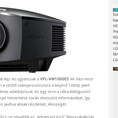
LE
So
ha
HD
Pr
XG
me
LG
fén
LG
HI
bb lép. Az ugyancsak a
VPL-VW1000ES
4K házi-mozi
ban a vetítő videoprocesszora a bejövő 1080p jelet
lmas adatbázissal, és egy erre a célra kidolgozott
eojel tömörítése során elveszett információkat, így
s javítva annak részleteit, élességét.
0:1-re növelték az „Advanced Iris3” fényszabályzás