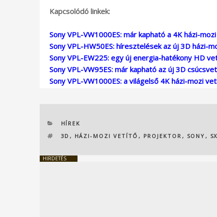
Kapcsolódó linkek:
Sony VPL-VW1000ES: már kapható a 4K házi-mozi 
Sony VPL-HW50ES: híresztelések az új 3D házi-moz
Sony VPL-EW225: egy új energia-hatékony HD vet
Sony VPL-VW95ES: már kapható az új 3D csúcsvet
Sony VPL-VW1000ES: a világelső 4K házi-mozi vet
KATEGÓRIÁK
HÍREK
CÍMKÉK
3D
,
HÁZI-MOZI VETÍTŐ
,
PROJEKTOR
,
SONY
,
S
HIRDETÉS