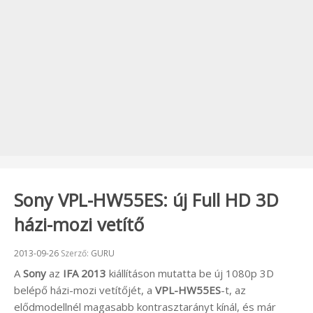
Sony VPL-HW55ES: új Full HD 3D
házi-mozi vetítő
Beküldve:
2013-09-26
Szerző:
GURU
A
Sony
az
IFA 2013
kiállításon mutatta be új 1080p 3D
belépő házi-mozi vetítőjét, a
VPL-HW55ES
-t, az
elődmodellnél magasabb kontrasztarányt kínál, és már