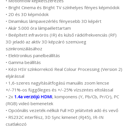
• Motionflow képkétszerezés
• Bright Cinema és Bright TV színhelyes fényes képmódok
• 2D és 3D képmódok
• Dinamikus lámpavezérlés fényesebb 3D képért
• Akár 5.000 óra lámpaélettartam
• Beépített infravörös (IR) és külső rádiófrekvenciás (RF)
3D jeladó az aktív 3D képzáró szemüveg
szinkronizálásához
• Elektronikus panelbeállítás
• Gamma beállítás
• Kézi HSV színkorrekció Real Colour Processing (Version 2)
eljárással
• 1,6-szeres nagyításátfogású manuális zoom lencse
+/-71%-os függőleges és +/-25% vízszintes eltolással
• 2x
1.4a verziójú HDMI
, komponens (Y, Pb/Cb, Pr/Cr), PC
(RGB) videó bemenetek
• Opciónális vezeték-nélküli Full HD jelátviteli adó és vevő
• RS232C interfész, 3D Sync kimenet (RJ45), IR-IN
csatlakozó