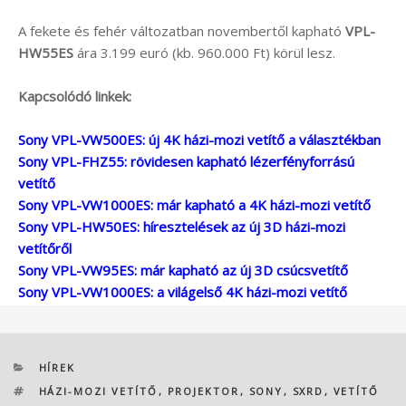
A fekete és fehér változatban novembertől kapható
VPL-
HW55ES
ára 3.199 euró (kb. 960.000 Ft) körül lesz.
Kapcsolódó linkek:
Sony VPL-VW500ES: új 4K házi-mozi vetítő a választékban
Sony VPL-FHZ55: rövidesen kapható lézerfényforrású
vetítő
Sony VPL-VW1000ES: már kapható a 4K házi-mozi vetítő
Sony VPL-HW50ES: híresztelések az új 3D házi-mozi
vetítőről
Sony VPL-VW95ES: már kapható az új 3D csúcsvetítő
Sony VPL-VW1000ES: a világelső 4K házi-mozi vetítő
KATEGÓRIÁK
HÍREK
CÍMKÉK
HÁZI-MOZI VETÍTŐ
,
PROJEKTOR
,
SONY
,
SXRD
,
VETÍTŐ