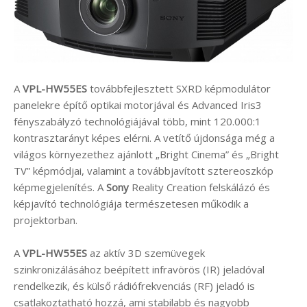
A
VPL-HW55ES
továbbfejlesztett SXRD képmodulátor
panelekre építő optikai motorjával és Advanced Iris3
fényszabályzó technológiájával több, mint 120.000:1
kontrasztarányt képes elérni. A vetítő újdonsága még a
világos környezethez ajánlott „Bright Cinema” és „Bright
TV” képmódjai, valamint a továbbjavított sztereoszkóp
képmegjelenítés. A
Sony
Reality Creation felskálázó és
képjavító technológiája természetesen működik a
projektorban.
A
VPL-HW55ES
az aktív 3D szemüvegek
szinkronizálásához beépített infravörös (IR) jeladóval
rendelkezik, és külső rádiófrekvenciás (RF) jeladó is
csatlakoztatható hozzá, ami stabilabb és nagyobb