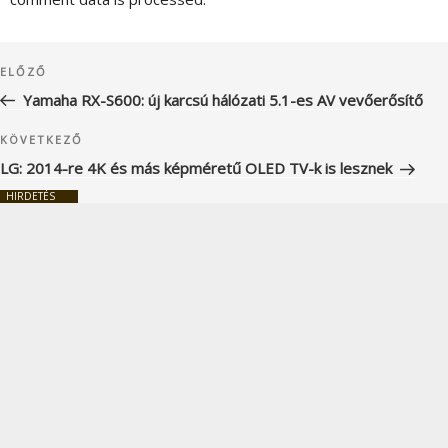
Bejegyzés
Korábbi
ELŐZŐ
navigáció
bejegyzés
Yamaha RX-S600: új karcsú hálózati 5.1-es AV vevőerősítő
Következő
KÖVETKEZŐ
bejegyzés
LG: 2014-re 4K és más képméretű OLED TV-k is lesznek
HIRDETÉS