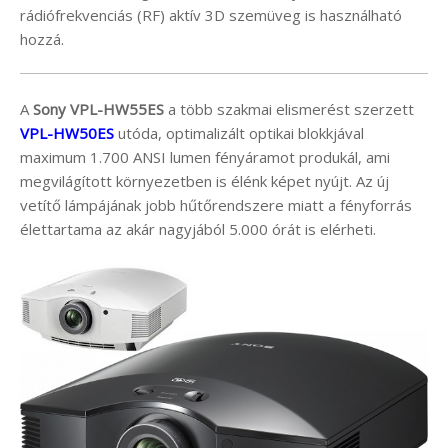
rádiófrekvenciás (RF) aktív 3D szemüveg is használható
hozzá.
A
Sony VPL-HW55ES
a több szakmai elismerést szerzett
VPL-HW50ES
utóda, optimalizált optikai blokkjával
maximum 1.700 ANSI lumen fényáramot produkál, ami
megvilágított környezetben is élénk képet nyújt. Az új
vetítő lámpájának jobb hűtőrendszere miatt a fényforrás
élettartama az akár nagyjából 5.000 órát is elérheti.