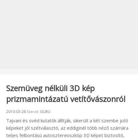
Szemüveg nélküli 3D kép
prizmamintázatú vetítővászonról
Beküldve:
2010-03-28
Szerző:
GURU
Tajvani és svéd kutatók állítják, sikerült a két szembe jutó
képeket jól szétválasztó, az eddiginél több néző számára
teljes felbontású autosztereoszkóp 3D képet biztosító,