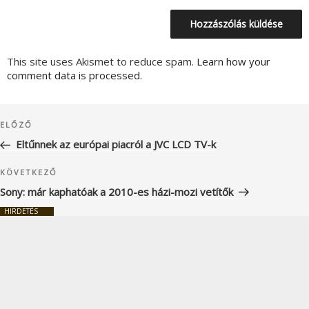
This site uses Akismet to reduce spam.
Learn how your
comment data is processed.
Bejegyzés
Korábbi
ELŐZŐ
navigáció
bejegyzés
Eltűnnek az európai piacról a JVC LCD TV-k
Következő
KÖVETKEZŐ
bejegyzés
Sony: már kaphatóak a 2010-es házi-mozi vetítők
HIRDETÉS