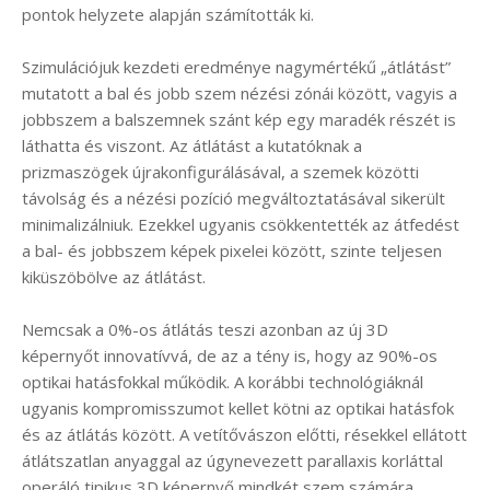
pontok helyzete alapján számították ki.
Szimulációjuk kezdeti eredménye nagymértékű „átlátást”
mutatott a bal és jobb szem nézési zónái között, vagyis a
jobbszem a balszemnek szánt kép egy maradék részét is
láthatta és viszont. Az átlátást a kutatóknak a
prizmaszögek újrakonfigurálásával, a szemek közötti
távolság és a nézési pozíció megváltoztatásával sikerült
minimalizálniuk. Ezekkel ugyanis csökkentették az átfedést
a bal- és jobbszem képek pixelei között, szinte teljesen
kiküszöbölve az átlátást.
Nemcsak a 0%-os átlátás teszi azonban az új 3D
képernyőt innovatívvá, de az a tény is, hogy az 90%-os
optikai hatásfokkal működik. A korábbi technológiáknál
ugyanis kompromisszumot kellet kötni az optikai hatásfok
és az átlátás között. A vetítővászon előtti, résekkel ellátott
átlátszatlan anyaggal az úgynevezett parallaxis korláttal
operáló tipikus 3D képernyő mindkét szem számára