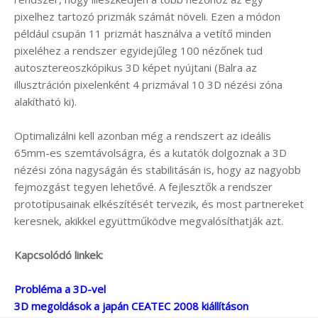
pixelhez tartozó prizmák számát növeli. Ezen a módon
például csupán 11 prizmát használva a vetítő minden
pixeléhez a rendszer egyidejűleg 100 nézőnek tud
autosztereoszkópikus 3D képet nyújtani (Balra az
illusztráción pixelenként 4 prizmával 10 3D nézési zóna
alakítható ki).
Optimalizálni kell azonban még a rendszert az ideális
65mm-es szemtávolságra, és a kutatók dolgoznak a 3D
nézési zóna nagyságán és stabilitásán is, hogy az nagyobb
fejmozgást tegyen lehetővé. A fejlesztők a rendszer
prototípusainak elkészítését tervezik, és most partnereket
keresnek, akikkel együttműködve megvalósíthatják azt.
Kapcsolódó linkek:
Probléma a 3D-vel
3D megoldások a japán CEATEC 2008 kiállításon