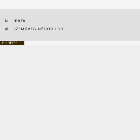
KATEGÓRIÁK
HÍREK
CÍMKÉK
SZEMÜVEG NÉLKÜLI 3D
HIRDETÉS