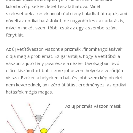
különböző pixelkészletet tesz láthatóvá. Minél
szélesebbek a rések annál több fény haladhat át rajtuk, ami
növeli az optikai hatásfokot, de nagyobb lesz az átlátás is,
mivel mindkét szem több, csak az egyik szembe szánt
fényt lát.
Az új vetítővászon viszont a prizmák „finomhangolásával”
oldja meg a problémát. Ez garantálja, hogy a vetítőből a
vászonra jutó fény javarésze a nézési távolságban lévő
előre kiszámított bal- illetve jobbszem helyekre verődjön
vissza. Ezeken a helyeken a bal- és jobbszem kép pixelei
nem keverednek, ami zéró átlátást eredményez, az optikai
hatásfok mégis magas.
Az új prizmás vászon másik