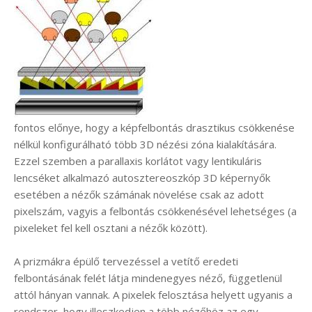
fontos előnye, hogy a képfelbontás drasztikus csökkenése
nélkül konfigurálható több 3D nézési zóna kialakítására.
Ezzel szemben a parallaxis korlátot vagy lentikuláris
lencséket alkalmazó autosztereoszkóp 3D képernyők
esetében a nézők számának növelése csak az adott
pixelszám, vagyis a felbontás csökkenésével lehetséges (a
pixeleket fel kell osztani a nézők között).
A prizmákra épülő tervezéssel a vetítő eredeti
felbontásának felét látja mindenegyes néző, függetlenül
attól hányan vannak. A pixelek felosztása helyett ugyanis a
rendszer, hogy illeszkedjen a több nézőhöz az egy