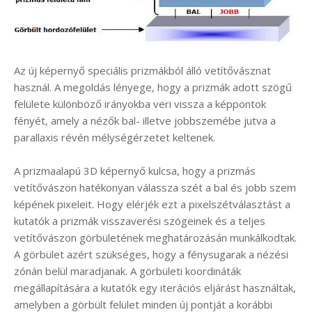
Az új képernyő speciális prizmákból álló vetítővásznat
használ. A megoldás lényege, hogy a prizmák adott szögű
felülete különböző irányokba veri vissza a képpontok
fényét, amely a nézők bal- illetve jobbszemébe jutva a
parallaxis révén mélységérzetet keltenek.
A prizmaalapú 3D képernyő kulcsa, hogy a prizmás
vetítővászon hatékonyan válassza szét a bal és jobb szem
képének pixeleit. Hogy elérjék ezt a pixelszétválasztást a
kutatók a prizmák visszaverési szögeinek és a teljes
vetítővászon görbületének meghatározásán munkálkodtak.
A görbület azért szükséges, hogy a fénysugarak a nézési
zónán belül maradjanak. A görbületi koordináták
megállapítására a kutatók egy iterációs eljárást használtak,
amelyben a görbült felület minden új pontját a korábbi