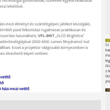
technológia gondoskodik, színeinek egyedi beállítását
eszi lehetővé.
ázi-mozi élményt és számítógépes játékot kiszolgáló,
0×800 pixel felbontású rugalmasan praktikusan és
yszerűen használható,
VPL-BW7
„3LCD BrightEra”
L
eltechnológiájával 2000 ANSI Lumen fényáramot tud
Sz
állítani. Ezzel a projektor világosabb környezetben is
ha
es élvezhető képet vetíteni.
ma
le
G
z 
G
vetítő
(Fr
tő
 házi-mozi vetítő
HI