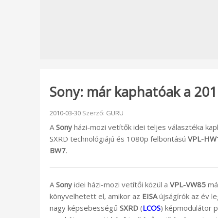
Sony: már kaphatóak a 2010
Beküldve:
2010-03-30
Szerző:
GURU
A
Sony
házi-mozi vetítők idei teljes választéka kap
SXRD technológiájú és 1080p felbontású
VPL-HW
BW7
.
A
Sony
idei házi-mozi vetítői közül a
VPL-VW85
már
könyvelhetett el, amikor az
EISA
újságírók az év le
nagy képsebességű
SXRD
(
LCOS
) képmodulátor p