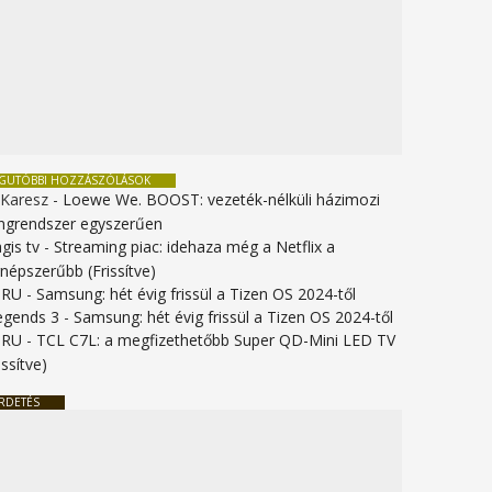
EGUTÓBBI HOZZÁSZÓLÁSOK
 Karesz
-
Loewe We. BOOST: vezeték-nélküli házimozi
ngrendszer egyszerűen
gis tv
-
Streaming piac: idehaza még a Netflix a
gnépszerűbb (Frissítve)
URU
-
Samsung: hét évig frissül a Tizen OS 2024-től
legends 3
-
Samsung: hét évig frissül a Tizen OS 2024-től
URU
-
TCL C7L: a megfizethetőbb Super QD-Mini LED TV
issítve)
RDETÉS