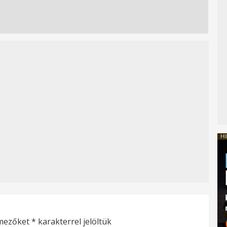
HI
 mezőket
*
karakterrel jelöltük