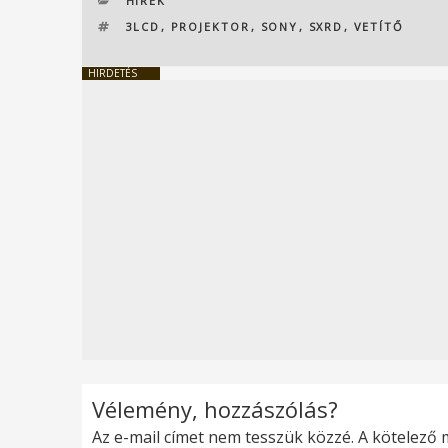
HÍREK
CÍMKÉK
3LCD
,
PROJEKTOR
,
SONY
,
SXRD
,
VETÍTŐ
HIRDETÉS
Vélemény, hozzászólás?
Az e-mail címet nem tesszük közzé.
A kötelező