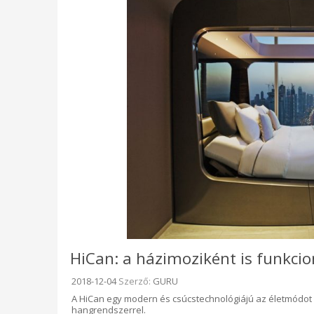
HiCan: a házimoziként is funkcio
Beküldve:
2018-12-04
Szerző:
GURU
A HiCan egy modern és csúcstechnológiájú az életmódot é
hangrendszerrel.