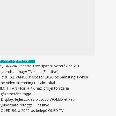
GUTÓBBI BEJEGYZÉSEK
ny BRAVIA Theatre Trio: újszerű vezeték-nélküli
ngrendszer nagy TV-khez (Frissítve)
R10+ ADVANCED: először 2026-os Samsung TV-ken
ime Video streaming tartalmakkal
IMI TITAN Noir: a 4K házi projektorszéria
gfizethetőbb tagja
 Display: fejlesztik az olcsóbb WOLED-et két
ykibocsátó réteggel (Frissítve)
 OLED B6: a 2026-os belépő OLED TV