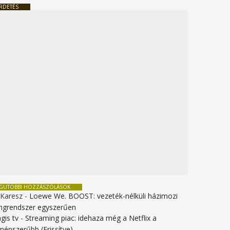
RDETÉS
EGUTÓBBI HOZZÁSZÓLÁSOK
 Karesz
-
Loewe We. BOOST: vezeték-nélküli házimozi
ngrendszer egyszerűen
gis tv
-
Streaming piac: idehaza még a Netflix a
gnépszerűbb (Frissítve)