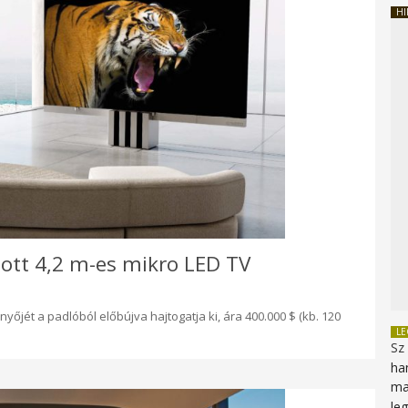
HI
tott 4,2 m-es mikro LED TV
yőjét a padlóból előbújva hajtogatja ki, ára 400.000 $ (kb. 120
L
Sz
ha
ma
le