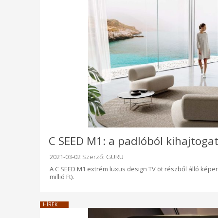
C SEED M1: a padlóból kihajtoga
Beküldve:
2021-03-02
Szerző:
GURU
A C SEED M1 extrém luxus design TV öt részből álló képern
millió Ft).
HÍREK