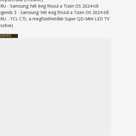
URU
-
Samsung: hét évig frissül a Tizen OS 2024-től
legends 3
-
Samsung: hét évig frissül a Tizen OS 2024-től
URU
-
TCL C7L: a megfizethetőbb Super QD-Mini LED TV
issítve)
RDETÉS