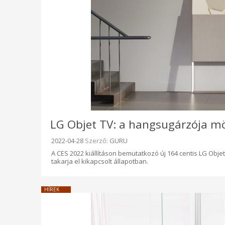
LG Objet TV: a hangsugárzója mög
Beküldve:
2022-04-28
Szerző:
GURU
A CES 2022 kiállításon bemutatkozó új 164 centis LG Obje
takarja el kikapcsolt állapotban.
HÍREK