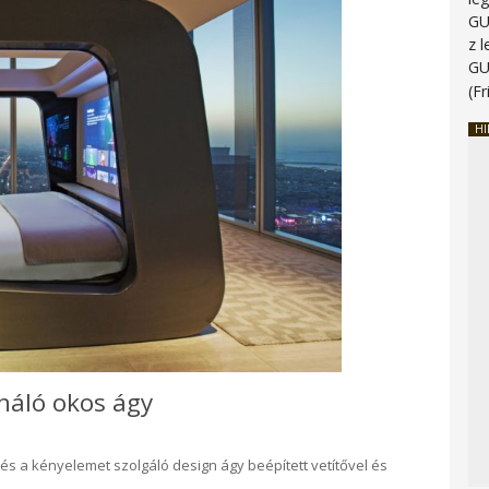
G
z 
G
(Fr
HI
náló okos ágy
s a kényelemet szolgáló design ágy beépített vetítővel és