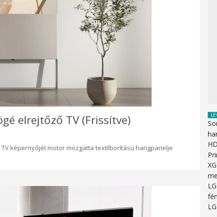
LE
é elrejtőző TV (Frissítve)
So
ha
HD
t TV képernyőjét motor mozgatta textilborítású hangpanelje
Pr
XG
me
LG
fén
LG