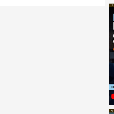
HI
HI