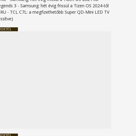
legends 3
-
Samsung: hét évig frissül a Tizen OS 2024-től
URU
-
TCL C7L: a megfizethetőbb Super QD-Mini LED TV
issítve)
RDETÉS
RDETÉS