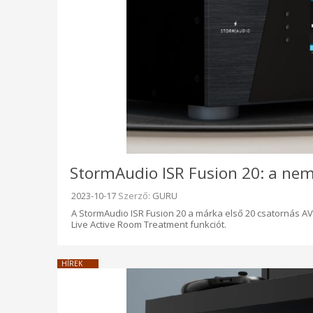
StormAudio ISR Fusion 20: a nem
Beküldve:
2023-10-17
Szerző:
GURU
A StormAudio ISR Fusion 20 a márka első 20 csatornás AV
Live Active Room Treatment funkciót.
HÍREK