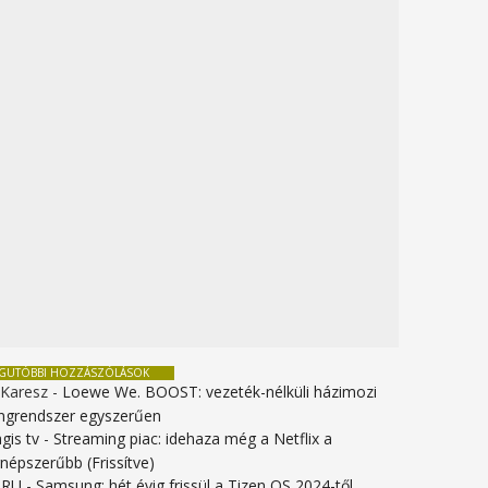
EGUTÓBBI HOZZÁSZÓLÁSOK
 Karesz
-
Loewe We. BOOST: vezeték-nélküli házimozi
ngrendszer egyszerűen
gis tv
-
Streaming piac: idehaza még a Netflix a
gnépszerűbb (Frissítve)
URU
-
Samsung: hét évig frissül a Tizen OS 2024-től