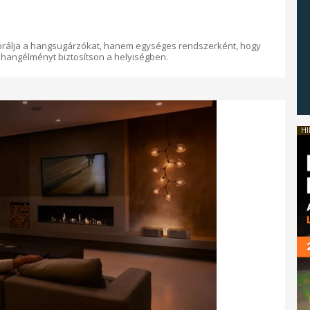
ibrálja a hangsugárzókat, hanem egységes rendszerként, hogy
 hangélményt biztosítson a helyiségben.
HI