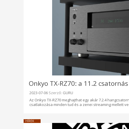
Onkyo TX-RZ70: a 11.2 csatorná
Beküldve:
2023-07-06
Szerző:
GURU
Az Onkyo TX-RZ70 meghajthat egy akár 7.2.4 hangcsatorná
csatlakozása minden tud és a zenei streaming mellett ve
HÍREK