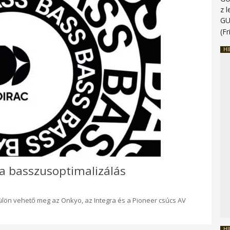
z 
G
(Fr
HI
ő a basszusoptimalizálás
külön vehető meg az Onkyo, az Integra és a Pioneer csúcs AV
HI