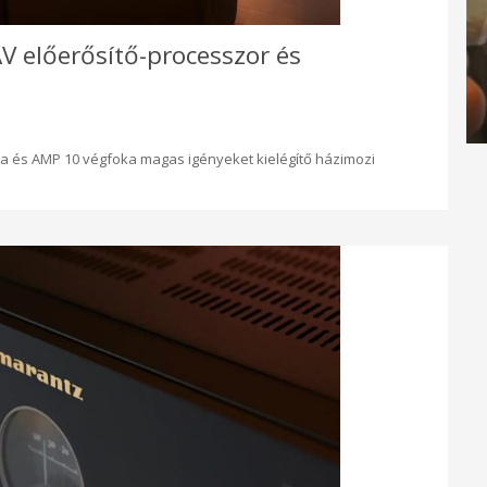
V előerősítő-processzor és
ra és AMP 10 végfoka magas igényeket kielégítő házimozi