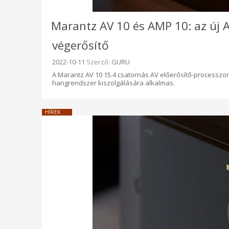
Marantz AV 10 és AMP 10: az új A
végerősítő
Beküldve:
2022-10-11
Szerző:
GURU
A Marantz AV 10 15.4 csatornás AV előerősítő-processzo
hangrendszer kiszolgálására alkalmas.
HÍREK