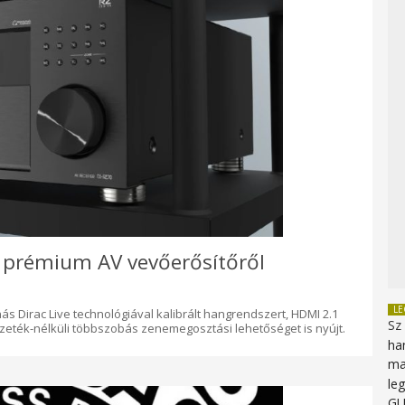
s prémium AV vevőerősítőről
L
s Dirac Live technológiával kalibrált hangrendszert, HDMI 2.1
Sz
zeték-nélküli többszobás zenemegosztási lehetőséget is nyújt.
ha
ma
le
G