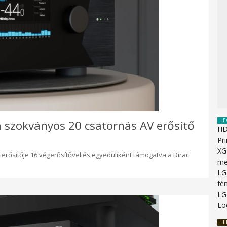
LE
 szokványos 20 csatornás AV erősítő
HD
Pr
XG
 erősítője 16 végerősítővel és egyedüliként támogatva a Dirac
me
LG
fén
LG
Lo
HI