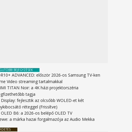
GUTÓBBI BEJEGYZÉSEK
R10+ ADVANCED: először 2026-os Samsung TV-ken
ime Video streaming tartalmakkal
IMI TITAN Noir: a 4K házi projektorszéria
gfizethetőbb tagja
 Display: fejlesztik az olcsóbb WOLED-et két
ykibocsátó réteggel (Frissítve)
 OLED B6: a 2026-os belépő OLED TV
ewe: a márka hazai forgalmazója az Audio Mekka
RDETÉS