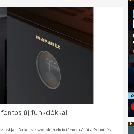
fontos új funkciókkal
HI
iztosítja a Dirac Live szobakorrekció támogatását a Denon és