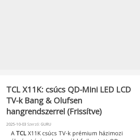
TCL X11K: csúcs QD-Mini LED LCD
TV-k Bang & Olufsen
hangrendszerrel (Frissítve)
Beküldve:
2025-10-03
Szerző:
GURU
A
TCL
X11K csúcs TV-k prémium házimozi