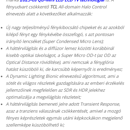
fényudvart csökkentő
TCL
All-domain Halo Control
elnevezés alatt a következőket alkalmazzák:
Új nagy teljesítményű fénykibocsátó chipeket és az azokból
kilépő fényt egy fénykévébe összefogó, s azt pontosan
irányító lencséket (Super Condensed Micro Lens);
A háttérvilágítás és a diffúzor lemez közötti korábbinál
kisebb optikai távolságot, a Super Micro OD-t (az OD az
Optical Distance rövidítése), ami nemcsak a fényglória
hatást küszöböli ki, de karcsúbb képernyőt is eredményez;
A Dynamic Lighting Bionic elnevezésű algoritmust, ami a
sötét és világos részletek gazdagítására az emberi érzékelés
jellemzőinek megfelelően az SDR és HDR jelekhez
optimalizálja a megvilágítás részleteit;
A háttérvilágítás bemeneti jelre adott Transient Response,
azaz a tranziens válaszának csökkentését, amivel a mozgó
fényes képrészletek egymás utáni képkockákon megjelenő
szellemképe küszöbölhető ki;