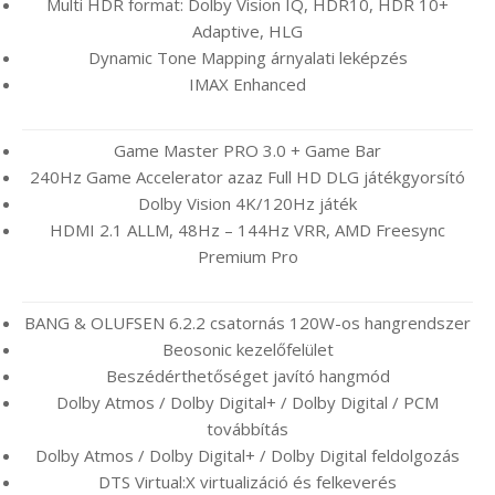
Multi HDR format: Dolby Vision IQ, HDR10, HDR 10+
Adaptive, HLG
Dynamic Tone Mapping árnyalati leképzés
IMAX Enhanced
Game Master PRO 3.0 + Game Bar
240Hz Game Accelerator azaz Full HD DLG játékgyorsító
Dolby Vision 4K/120Hz játék
HDMI 2.1 ALLM, 48Hz – 144Hz VRR, AMD Freesync
Premium Pro
BANG & OLUFSEN 6.2.2 csatornás 120W-os hangrendszer
Beosonic kezelőfelület
Beszédérthetőséget javító hangmód
Dolby Atmos / Dolby Digital+ / Dolby Digital / PCM
továbbítás
Dolby Atmos / Dolby Digital+ / Dolby Digital feldolgozás
DTS Virtual:X virtualizáció és felkeverés