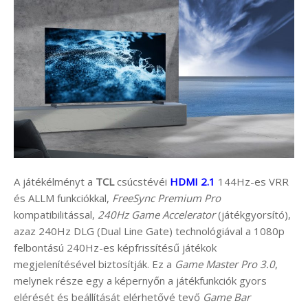
A játékélményt a
TCL
csúcstévéi
HDMI 2.1
144Hz-es VRR
és ALLM funkciókkal,
FreeSync Premium Pro
kompatibilitással,
240Hz Game Accelerator
(játékgyorsító),
azaz 240Hz DLG (Dual Line Gate) technológiával a 1080p
felbontású 240Hz-es képfrissítésű játékok
megjelenítésével biztosítják. Ez a
Game Master Pro 3.0
,
melynek része egy a képernyőn a játékfunkciók gyors
elérését és beállítását elérhetővé tevő
Game Bar