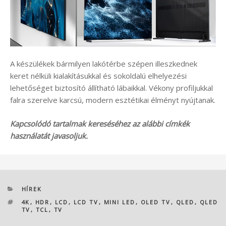
A készülékek bármilyen lakótérbe szépen illeszkednek
keret nélküli kialakításukkal és sokoldalú elhelyezési
lehetőséget biztosító állítható lábaikkal. Vékony profiljukkal
falra szerelve karcsú, modern esztétikai élményt nyújtanak.
Kapcsolódó tartalmak kereséséhez az alábbi címkék
használatát javasoljuk.
KATEGÓRIÁK
HÍREK
CÍMKÉK
4K
,
HDR
,
LCD
,
LCD TV
,
MINI LED
,
OLED TV
,
QLED
,
QLED
TV
,
TCL
,
TV