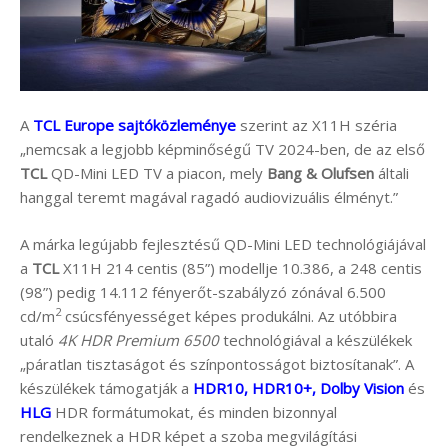
A
TCL Europe sajtóközleménye
szerint az X11H széria
„nemcsak a legjobb képminőségű TV 2024-ben, de az első
TCL
QD-Mini LED TV a piacon, mely
Bang & Olufsen
általi
hanggal teremt magával ragadó audiovizuális élményt.”
A márka legújabb fejlesztésű QD-Mini LED technológiájával
a
TCL
X11H 214 centis (85”) modellje 10.386, a 248 centis
(98”) pedig 14.112 fényerőt-szabályzó zónával 6.500
2
cd/m
csúcsfényességet képes produkálni. Az utóbbira
utaló
4K HDR Premium 6500
technológiával a készülékek
„páratlan tisztaságot és színpontosságot biztosítanak”. A
készülékek támogatják a
HDR10, HDR10+, Dolby Vision
és
HLG
HDR formátumokat, és minden bizonnyal
rendelkeznek a HDR képet a szoba megvilágítási