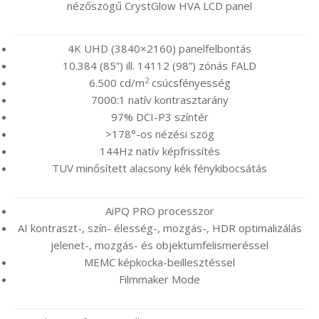
nézőszögű CrystGlow HVA LCD panel
4K UHD (3840×2160) panelfelbontás
10.384 (85”) ill. 14112 (98”) zónás FALD
2
6.500 cd/m
csúcsfényesség
7000:1 natív kontrasztarány
97% DCI-P3 színtér
>178°-os nézési szög
144Hz natív képfrissítés
TUV minősített alacsony kék fénykibocsátás
AiPQ PRO processzor
AI kontraszt-, szín- élesség-, mozgás-, HDR optimalizálás
jelenet-, mozgás- és objektumfelismeréssel
MEMC képkocka-beillesztéssel
Filmmaker Mode