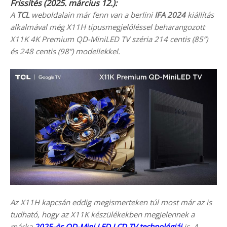
Frissítés (2025. március 12.):
A
TCL
weboldalain már fenn van a berlini
IFA 2024
kiállítás
alkalmával még X11H típusmegjelöléssel beharangozott
X11K 4K Premium QD-MiniLED TV széria 214 centis (85”)
és 248 centis (98”) modellekkel.
Az X11H kapcsán eddig megismerteken túl most már az is
tudható, hogy az X11K készülékekben megjelennek a
márka
2025-ös QD-Mini LED LCD TV technológiái
is. A