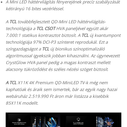
A Mini LED háttérvilágítás fényerejének precíz szabályzását
kétirányú 16 bites vezérléssel.
A
TCL
továbbfejlesztett QD-Mini LED háttérvilágítás-
technológiája a
TCL CSOT
HVA paneljével együtt akár
7.000:1 statikus kontrasztot biztosít. A
TCL
új kvantumpont
technológiája 97% DCI-P3 színteret reprodukál. Ezt a
színgazdagságot a
TCL
új bionikus színoptimalizáló
algoritmussal igyekszik jobban kihasználni. Az úgynevezett
CrystGlow HVA panel pedig a magas kontraszt mellett
alacsony tükröződést és széles nézési szöget biztosít
.
A TCL
X11K 4K Premium QD-MiniLED TV-k még nem
kaphatóak és áraik sem ismertek, bár az egyik nagy hazai
webáruház 2.519.990 Ft áron már listázza a kisebbik
85X11K modellt.