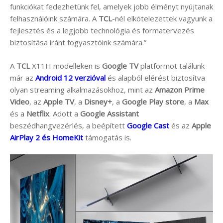
funkciókat fedezhetünk fel, amelyek jobb élményt nyújtanak
felhasználóink számára. A
TCL
-nél elkötelezettek vagyunk a
fejlesztés és a legjobb technológia és formatervezés
biztosítása iránt fogyasztóink számára.”
A
TCL
X11H modelleken is
Google TV
platformot találunk
már az
Android 12 verzióval
és alapból elérést biztosítva
olyan streaming alkalmazásokhoz, mint az
Amazon Prime
Video
, az
Apple TV
, a
Disney+
, a
Google Play store
, a
Max
és a
Netflix
. Adott a
Google Assistant
beszédhangvezérlés, a beépített
Google Cast
és az
Apple
AirPlay 2 és HomeKit
támogatás is.