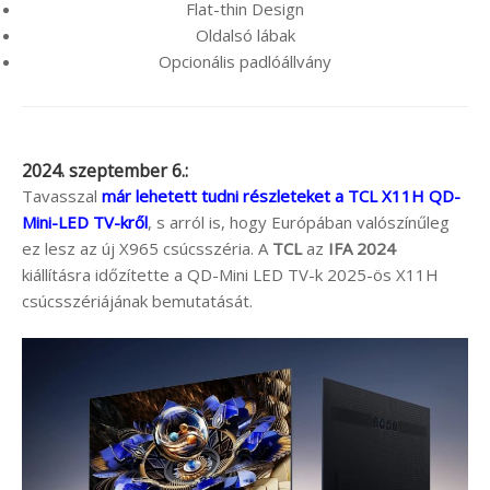
Flat-thin Design
Oldalsó lábak
Opcionális padlóállvány
2024. szeptember 6.:
Tavasszal
már lehetett tudni részleteket a TCL X11H QD-
Mini-LED TV-kről
, s arról is, hogy Európában valószínűleg
ez lesz az új X965 csúcsszéria. A
TCL
az
IFA 2024
kiállításra időzítette a QD-Mini LED TV-k 2025-ös X11H
csúcsszériájának bemutatását.