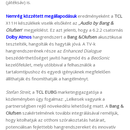
(játéksáv) is.
Nemrég közzétett megállapodásuk
eredményeként a
TCL
X11H készülékek viselik elsőként az „
Audio by Bang &
Olufsen
” megjelölést. Ez azt jelenti, hogy a 6.2.2 csatornás
Dolby Atmos
hangrendszert a
Bang &Olufsen
akusztikusai
tesztelték, hangolták és hagyták jóvá. A TV-k
hangrendszerének része az
Enhanced Dialogue
beszédérthetőséget javító hangmód és a
BeoSonic
kezelőfelület, mely utóbbival a felhasználók a
tartalomtípushoz és egyedi igényüknek megfelelően
állíthatják és finomíthatják a hangélményt.
Stefan Streit
, a
TCL EUBG
marketingigazgatója a
közleményben úgy fogalmaz: „Lelkesek vagyunk a
partnerségben rejlő növekedési lehetőség miatt. A
Bang &
Olufsen
szakértelmének további integrálásával reméljük,
hogy kitolhatjuk az otthoni szórakoztatás határait,
potenciálisan fejlettebb hangrendszereket és innovatív