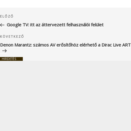
Bejegyzés
Korábbi
ELŐZŐ
navigáció
bejegyzés
Google TV: itt az áttervezett felhasználói felület
Következő
KÖVETKEZŐ
bejegyzés
Denon Marantz: számos AV erősítőhöz elérhető a Dirac Live ART
HIRDETÉS