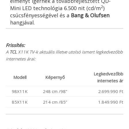
élményt ígérnek a továbbfejlesztett QD-
2
Mini LED technológia 6.500 nit (cd/m
)
csúcsfényességével és a
Bang & Olufsen
hangjával.
Frissítés:
A
TCL
X11K TV-k aktuális illetve utolsó ismert legkedvezőbb
internetes árai:
Legkedvezőbb
Modell
Képernyő
internetes ár
98X11K
248 cm /98”
2.699.990 Ft
85X11K
214 cm /85”
1.849.990 Ft