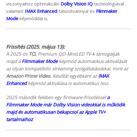
viszonyaihoz optimalizáló
Dolby Vision IQ
technológiával
valamint
IMAX Enhanced
tanúsítvánnyal és
Filmmaker
Mode
képmóddal is.
Frissítés (2025. május 13):
A 2025-ös
TCL
Premium QD-MiniLED TV-k támogatják
majd a
Filmmaker Mode
képmód automatikus aktiválását
az olyan kompatibilis streaming szolgáltatásokkal, mint az
Amazon Prime Video
. Később egyébként az
IMAX
Enhanced
képmód aktiválása is automatikus lesz.
2025 második felében egy firmware-frissítéssel
a
Filmmaker Mode már Dolby Vision videokkal is működik
majd és automatikusan bekapcsol az Apple TV+
tartalmaihoz
.