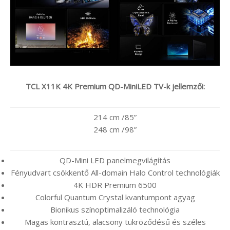
TCL X11K 4K Premium QD-MiniLED TV-k jellemzői:
214 cm /85”
248 cm /98”
QD-Mini LED panelmegvilágítás
Fényudvart csökkentő All-domain Halo Control technológiák
4K HDR Premium 6500
Colorful Quantum Crystal kvantumpont agyag
Bionikus színoptimalizáló technológia
Magas kontrasztú, alacsony tükröződésű és széles