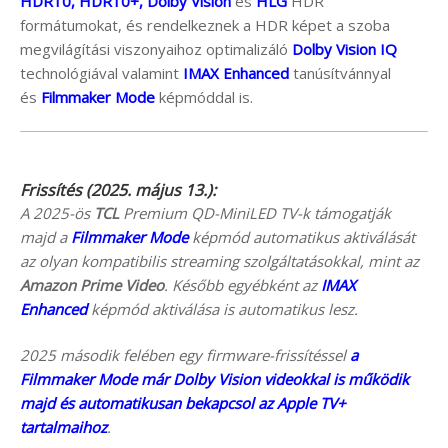
HDR10, HDR10+, Dolby Vision
és
HLG
HDR
formátumokat, és rendelkeznek a HDR képet a szoba
megvilágítási viszonyaihoz optimalizáló
Dolby Vision IQ
technológiával valamint
IMAX Enhanced
tanúsítvánnyal
és
Filmmaker Mode
képmóddal is.
Frissítés (2025. május 13.):
A 2025-ös
TCL
Premium QD-MiniLED TV-k támogatják
majd a
Filmmaker Mode
képmód automatikus aktiválását
az olyan kompatibilis streaming szolgáltatásokkal, mint az
Amazon Prime Video
. Később egyébként az
IMAX
Enhanced
képmód aktiválása is automatikus lesz.
2025 második felében egy firmware-frissítéssel
a
Filmmaker Mode már Dolby Vision videokkal is működik
majd és automatikusan bekapcsol az Apple TV+
tartalmaihoz
.