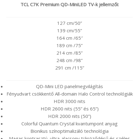
TCL C7K Premium QD-MiniLED TV-k jellemzői:
127 cm/50”
139 cm/55”
164 cm /65″
189 cm /75”
214 cm /85”
248 cm /98”
291 cm /115”
QD-Mini LED panelmegvilágítás
Fényudvart csökkentő All-domain Halo Control technológiák
HDR 3000 nits
HDR 2600 nits (55” és 65”)
HDR 2000 nits (50”)
Colorful Quantum Crystal kvantumpont anyag
Bionikus színoptimalizáló technológia
Magas kontrasztú, ultra-alacsony tükröződésű és széles