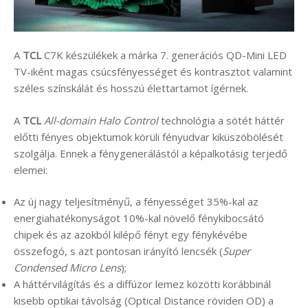
A
TCL
C7K készülékek a márka 7. generációs QD-Mini LED
TV-iként magas csúcsfényességet és kontrasztot valamint
széles színskálát és hosszú élettartamot ígérnek.
A
TCL
All-domain Halo Control
technológia a sötét háttér
előtti fényes objektumok körüli fényudvar kiküszöbölését
szolgálja. Ennek a fénygenerálástól a képalkotásig terjedő
elemei:
Az új nagy teljesítményű, a fényességet 35%-kal az
energiahatékonyságot 10%-kal növelő fénykibocsátó
chipek és az azokból kilépő fényt egy fénykévébe
összefogó, s azt pontosan irányító lencsék (
Super
Condensed Micro Lens
);
A háttérvilágítás és a diffúzor lemez közötti korábbinál
kisebb optikai távolság (Optical Distance röviden OD) a