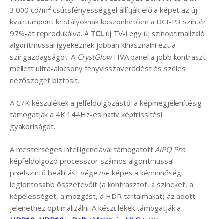
2
3.000 cd/m
csúcsfényességgel állítják elő a képet az új
kvantumpont kristályoknak köszönhetően a DCI-P3 színtér
97%-át reprodukálva. A
TCL
új TV-i egy új színoptimalizáló
algoritmussal igyekeznek jobban kihasználni ezt a
színgazdagságot. A
CrystGlow
HVA panel a jobb kontraszt
mellett ultra-alacsony fényvisszaverődést és széles
nézőszöget biztosít.
A C7K készülékek a jelfeldolgozástól a képmegjelenítésig
támogatják a 4K 144Hz-es natív képfrissítési
gyakoriságot.
A mesterséges intelligenciával támogatott
AiPQ Pro
képfeldolgozó processzor számos algoritmussal
pixelszintű beállítást végezve képes a képminőség
legfontosabb összetevőit (a kontrasztot, a színeket, a
képélességet, a mozgást, a HDR tartalmakat) az adott
jelenethez optimalizálni. A készülékek támogatják a