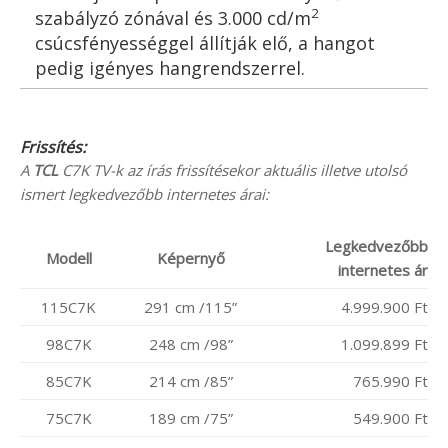
2
szabályzó zónával és 3.000 cd/m
csúcsfényességgel állítják elő, a hangot
pedig igényes hangrendszerrel.
Frissítés:
A
TCL
C7K TV-k az írás frissítésekor aktuális illetve utolsó
ismert legkedvezőbb internetes árai:
Legkedvezőbb
Modell
Képernyő
internetes ár
115C7K
291 cm /115”
4.999.900 Ft
98C7K
248 cm /98”
1.099.899 Ft
85C7K
214 cm /85”
765.990 Ft
75C7K
189 cm /75”
549.900 Ft