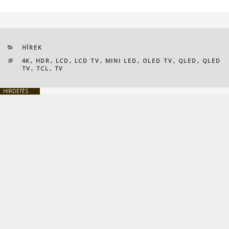
KATEGÓRIÁK
HÍREK
CÍMKÉK
4K
,
HDR
,
LCD
,
LCD TV
,
MINI LED
,
OLED TV
,
QLED
,
QLED
TV
,
TCL
,
TV
HIRDETÉS