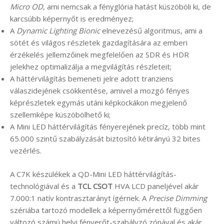
Micro OD
, ami nemcsak a fényglória hatást küszöböli ki, de
karcsúbb képernyőt is eredményez;
A
Dynamic Lighting Bionic
elnevezésű algoritmus, ami a
sötét és világos részletek gazdagítására az emberi
érzékelés jellemzőinek megfelelően az SDR és HDR
jelekhez optimalizálja a megvilágítás részleteit;
A háttérvilágítás bemeneti jelre adott tranziens
válaszidejének csökkentése, amivel a mozgó fényes
képrészletek egymás utáni képkockákon megjelenő
szellemképe küszöbölhető ki;
A Mini LED háttérvilágítás fényerejének precíz, több mint
65.000 szintű szabályzását biztosító kétirányú 32 bites
vezérlés.
A C7K készülékek a QD-Mini LED háttérvilágítás-
technológiával és a
TCL CSOT
HVA LCD paneljével akár
7.000:1 natív kontrasztarányt ígérnek. A
Precise Dimming
szériába tartozó modellek a képernyőmérettől függően
változó számú helyi fényerőt-szabályzó zónával és akár