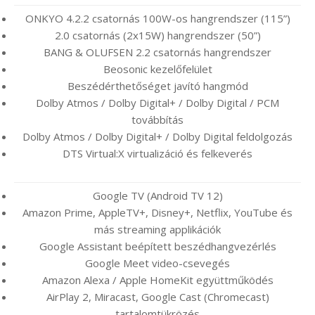
ONKYO 4.2.2 csatornás 100W-os hangrendszer (115”)
2.0 csatornás (2x15W) hangrendszer (50”)
BANG & OLUFSEN 2.2 csatornás hangrendszer
Beosonic kezelőfelület
Beszédérthetőséget javító hangmód
Dolby Atmos / Dolby Digital+ / Dolby Digital / PCM
továbbítás
Dolby Atmos / Dolby Digital+ / Dolby Digital feldolgozás
DTS Virtual:X virtualizáció és felkeverés
Google TV (Android TV 12)
Amazon Prime, AppleTV+, Disney+, Netflix, YouTube és
más streaming applikációk
Google Assistant beépített beszédhangvezérlés
Google Meet video-csevegés
Amazon Alexa / Apple HomeKit együttműködés
AirPlay 2, Miracast, Google Cast (Chromecast)
tartalomtükrözés