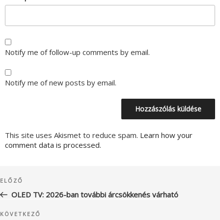
Notify me of follow-up comments by email.
Notify me of new posts by email.
This site uses Akismet to reduce spam.
Learn how your
comment data is processed.
Bejegyzés
Korábbi
ELŐZŐ
navigáció
bejegyzés
OLED TV: 2026-ban további árcsökkenés várható
Következő
KÖVETKEZŐ