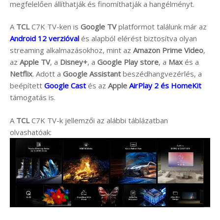
megfelelően állíthatják és finomíthatják a hangélményt.
A
TCL
C7K TV-ken is
Google TV
platformot találunk már az
Android 12 verzióval
és alapból elérést biztosítva olyan
streaming alkalmazásokhoz, mint az
Amazon Prime Video
,
az
Apple TV
, a
Disney+
, a
Google Play store
, a
Max
és a
Netflix
. Adott a
Google Assistant
beszédhangvezérlés, a
beépített
Google Cast
és az
Apple
AirPlay 2 és HomeKit
támogatás is.
A
TCL
C7K TV-k jellemzői az alábbi táblázatban
olvashatóak: