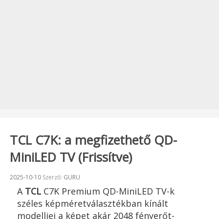
TCL C7K: a megfizethető QD-
MiniLED TV (Frissítve)
Beküldve:
2025-10-10
Szerző:
GURU
A
TCL
C7K Premium QD-MiniLED TV-k
széles képméretválasztékban kínált
modelljei a képet akár 2048 fényerőt-