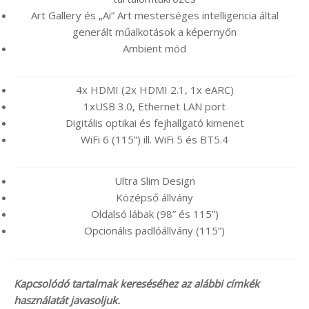
Art Gallery és „Ai” Art mesterséges intelligencia által
generált műalkotások a képernyőn
Ambient mód
4x HDMI (2x HDMI 2.1, 1x eARC)
1xUSB 3.0, Ethernet LAN port
Digitális optikai és fejhallgató kimenet
WiFi 6 (115”) ill. WiFi 5 és BT5.4
Ultra Slim Design
Középső állvány
Oldalsó lábak (98” és 115”)
Opcionális padlóállvány (115”)
Kapcsolódó tartalmak kereséséhez az alábbi címkék
használatát javasoljuk.