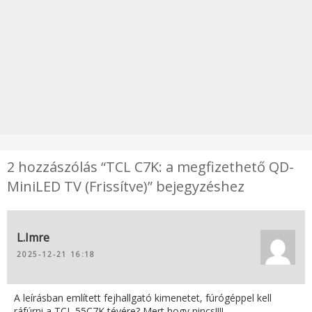
2 hozzászólás “TCL C7K: a megfizethető QD-
MiniLED TV (Frissítve)” bejegyzéshez
L.Imre
2025-12-21 16:18
A leírásban említett fejhallgató kimenetet, fúrógéppel kell
ráfúrni a TCL 55C7K tévére? Mert hogy nincs!!!!