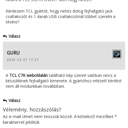
Kérdezem TCL gyártót, hogy nehéz dolog fejhallgató jack
csatlakozót és 1 darab USB csatlakozónál többet szerelni a
tévére?
Válasz
GURU
2025-12-21 17:21
A
TCL C7K weboldalán
található kép szerint valóban nincs a
készüléknek fejhallgató kimenete. A gyártóhoz intézett kérdést
nem áll módunkban továbbítani.
Válasz
Vélemény, hozzászólás?
Az e-mail címet nem tesszük közzé.
A kötelező mezőket
*
karakterrel jelöltük