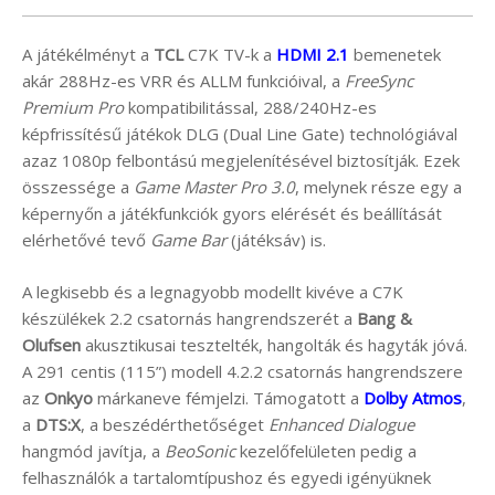
A játékélményt a
TCL
C7K TV-k a
HDMI 2.1
bemenetek
akár 288Hz-es VRR és ALLM funkcióival, a
FreeSync
Premium Pro
kompatibilitással, 288/240Hz-es
képfrissítésű játékok DLG (Dual Line Gate) technológiával
azaz 1080p felbontású megjelenítésével biztosítják. Ezek
összessége a
Game Master Pro 3.0
, melynek része egy a
képernyőn a játékfunkciók gyors elérését és beállítását
elérhetővé tevő
Game Bar
(játéksáv) is.
A legkisebb és a legnagyobb modellt kivéve a C7K
készülékek 2.2 csatornás hangrendszerét a
Bang &
Olufsen
akusztikusai tesztelték, hangolták és hagyták jóvá.
A 291 centis (115”) modell 4.2.2 csatornás hangrendszere
az
Onkyo
márkaneve fémjelzi. Támogatott a
Dolby Atmos
,
a
DTS:X
, a beszédérthetőséget
Enhanced Dialogue
hangmód javítja, a
BeoSonic
kezelőfelületen pedig a
felhasználók a tartalomtípushoz és egyedi igényüknek