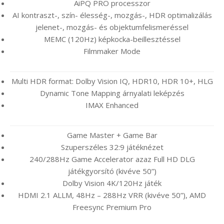
AiPQ PRO processzor
AI kontraszt-, szín- élesség-, mozgás-, HDR optimalizálás
jelenet-, mozgás- és objektumfelismeréssel
MEMC (120Hz) képkocka-beillesztéssel
Filmmaker Mode
Multi HDR format: Dolby Vision IQ, HDR10, HDR 10+, HLG
Dynamic Tone Mapping árnyalati leképzés
IMAX Enhanced
Game Master + Game Bar
Szuperszéles 32:9 játéknézet
240/288Hz Game Accelerator azaz Full HD DLG
játékgyorsító (kivéve 50”)
Dolby Vision 4K/120Hz játék
HDMI 2.1 ALLM, 48Hz – 288Hz VRR (kivéve 50”), AMD
Freesync Premium Pro