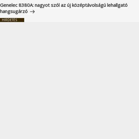
bejegyzés
Genelec 8380A: nagyot szól az új középtávolságú lehallgató
hangsugárzó
HIRDETÉS