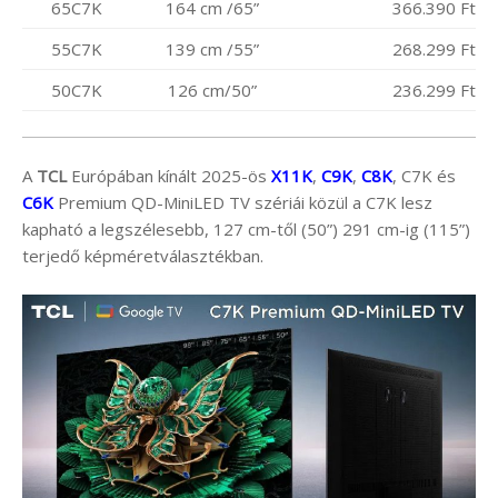
65C7K
164 cm /65”
366.390 Ft
55C7K
139 cm /55”
268.299 Ft
50C7K
126 cm/50”
236.299 Ft
A
TCL
Európában kínált 2025-ös
X11K
,
C9K
,
C8K
, C7K és
C6K
Premium QD-MiniLED TV szériái közül a C7K lesz
kapható a legszélesebb, 127 cm-től (50”) 291 cm-ig (115”)
terjedő képméretválasztékban.