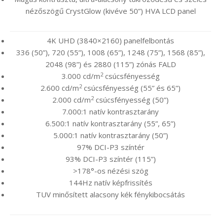
nézőszögű CrystGlow (kivéve 50”) HVA LCD panel
4K UHD (3840×2160) panelfelbontás
336 (50”), 720 (55”), 1008 (65”), 1248 (75”), 1568 (85”),
2048 (98”) és 2880 (115”) zónás FALD
2
3.000 cd/m
csúcsfényesség
2
2.600 cd/m
csúcsfényesség (55” és 65”)
2
2.000 cd/m
csúcsfényesség (50”)
7.000:1 natív kontrasztarány
6.500:1 natív kontrasztarány (55”, 65”)
5.000:1 natív kontrasztarány (50”)
97% DCI-P3 színtér
93% DCI-P3 színtér (115”)
>178°-os nézési szög
144Hz natív képfrissítés
TUV minősített alacsony kék fénykibocsátás