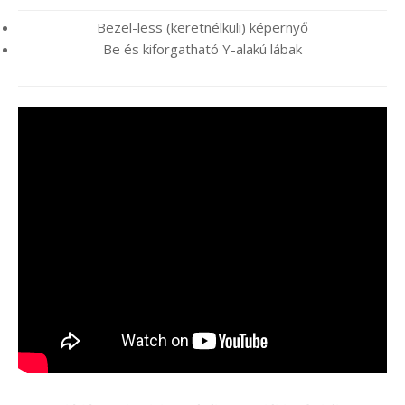
Bezel-less (keretnélküli) képernyő
Be és kiforgatható Y-alakú lábak