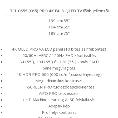
TCL C655 (C65) PRO 4K FALD QLED TV főbb jellemzői
139 cm/55”
164 cm/65″
189 cm/75”
4K QLED PRO VA LCD panel (10 bites színfebontás)
50/60Hz+FRC / 120Hz FHD képfrissítés
84 (55”), 104 (65”) és 128 (75”) zónás FALD
panelmegvilágítás
2
4K HDR PRO 600 (600 cd/m
csúcsfényesség)
Mega dinamikus kontraszt
T-SCREEN PRO tükröződéscsökkentés
AiPQ PRO processzor
UHD Machine Learning AI SR felskálázás
Adaptív kép
Pro helyi kontraszt