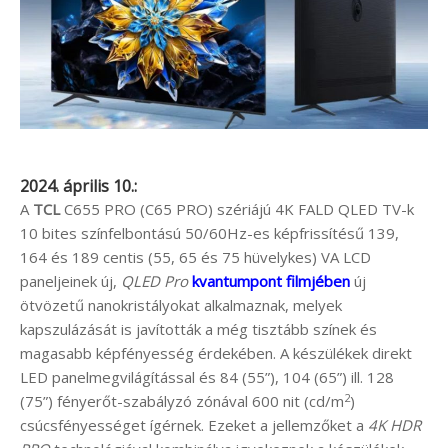
2024. április 10.:
A
TCL
C655 PRO (C65 PRO) szériájú 4K FALD QLED TV-k
10 bites színfelbontású 50/60Hz-es képfrissítésű 139,
164 és 189 centis (55, 65 és 75 hüvelykes) VA LCD
paneljeinek új,
QLED Pro
kvantumpont filmjében
új
ötvözetű nanokristályokat alkalmaznak, melyek
kapszulázását is javították a még tisztább színek és
magasabb képfényesség érdekében. A készülékek direkt
LED panelmegvilágítással és 84 (55”), 104 (65”) ill. 128
2
(75”) fényerőt-szabályzó zónával 600 nit (cd/m
)
csúcsfényességet ígérnek. Ezeket a jellemzőket a
4K HDR