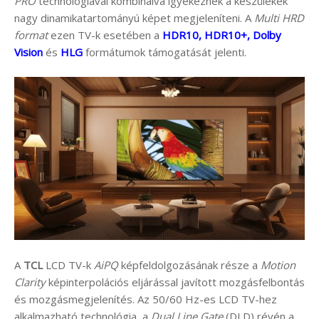
PRO
technológiával kombinálva igyekeznek a készülékek
nagy dinamikatartományú képet megjeleníteni. A
Multi HRD
format
ezen TV-k esetében a
HDR10, HDR10+, Dolby
Vision
és
HLG
formátumok támogatását jelenti.
A
TCL
LCD TV-k
AiPQ
képfeldolgozásának része a
Motion
Clarity
képinterpolációs eljárással javított mozgásfelbontás
és mozgásmegjelenítés. Az 50/60 Hz-es LCD TV-hez
alkalmazható technológia, a
Dual Line Gate
(DLD) révén a