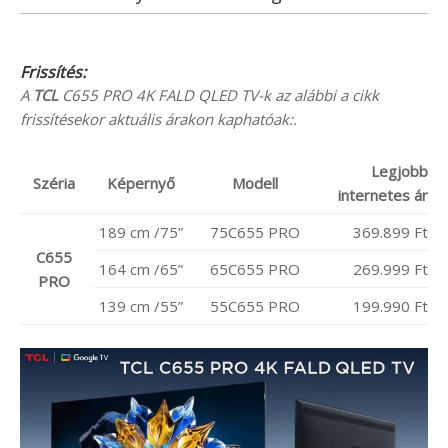
Frissítés:
A
TCL
C655 PRO 4K FALD QLED TV-k az alábbi a cikk
frissítésekor aktuális árakon kaphatóak:.
Legjobb
Széria
Képernyő
Modell
internetes ár
189 cm /75”
75C655 PRO
369.899 Ft
C655
164 cm /65”
65C655 PRO
269.999 Ft
PRO
139 cm /55”
55C655 PRO
199.990 Ft