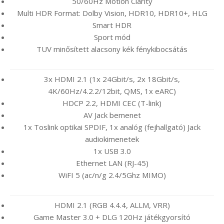
50/60Hz Motion Clarity
Multi HDR Format: Dolby Vision, HDR10, HDR10+, HLG
Smart HDR
Sport mód
TUV minősített alacsony kék fénykibocsátás
3x HDMI 2.1 (1x 24Gbit/s, 2x 18Gbit/s,
4K/60Hz/4.2.2/12bit, QMS, 1x eARC)
HDCP 2.2, HDMI CEC (T-link)
AV Jack bemenet
1x Toslink optikai SPDIF, 1x analóg (fejhallgató) Jack
audiokimenetek
1x USB 3.0
Ethernet LAN (RJ-45)
WiFI 5 (ac/n/g 2.4/5Ghz MIMO)
HDMI 2.1 (RGB 4.4.4, ALLM, VRR)
Game Master 3.0 + DLG 120Hz játékgyorsító