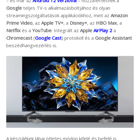
– és már az
Android 12 verzióval
– hozzáférhetnek a
Google
teljes TV-s alkalmazásboltjához és olyan
streamingszolgáltatások applikációkhoz, mint az
Amazon
Prime Video
, az
Apple TV+
, a
Disney+
, az
HBO Max
, a
Netflix
és a
YouTube
. Integrált az
Apple
AirPlay 2
a
Chromecast
(
Google Cast
) protokoll és a
Google Assistant
beszédhangvezérlés is.
A készülékek lábai ötletes módon kifelé és befelé is