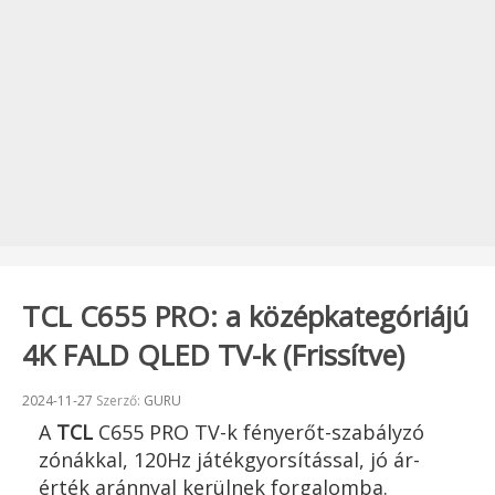
TCL C655 PRO: a középkategóriájú
4K FALD QLED TV-k (Frissítve)
Beküldve:
2024-11-27
Szerző:
GURU
A
TCL
C655 PRO TV-k fényerőt-szabályzó
zónákkal, 120Hz játékgyorsítással, jó ár-
érték aránnyal kerülnek forgalomba.