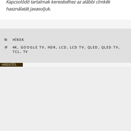
Kapcsolódó tartalmak kereséséhez az alábbi címkék
használatát javasoljuk.
KATEGÓRIÁK
HÍREK
CÍMKÉK
4K
,
GOOGLE TV
,
HDR
,
LCD
,
LCD TV
,
QLED
,
QLED TV
,
TCL
,
TV
HIRDETÉS