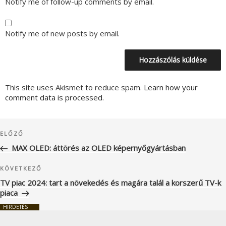
Notify me of follow-up comments by email.
Notify me of new posts by email.
This site uses Akismet to reduce spam.
Learn how your
comment data is processed.
Bejegyzés
Korábbi
ELŐZŐ
navigáció
bejegyzés
MAX OLED: áttörés az OLED képernyőgyártásban
Következő
KÖVETKEZŐ
bejegyzés
TV piac 2024: tart a növekedés és magára talál a korszerű TV-k
piaca
HIRDETÉS