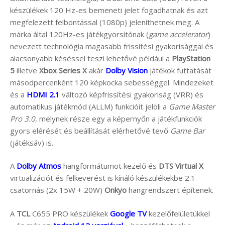
készülékek 120 Hz-es bemeneti jelet fogadhatnak és azt
megfelezett felbontással (1080p) jeleníthetnek meg. A
márka által 120Hz-es játékgyorsítónak (
game accelerator
)
nevezett technológia magasabb frissítési gyakorisággal és
alacsonyabb késéssel teszi lehetővé például a
PlayStation
5
illetve
Xbox Series X
akár
Dolby Vision
játékok futtatását
másodpercenként 120 képkocka sebességgel. Mindezeket
és a
HDMI 2.1
változó képfrissítési gyakoriság (VRR) és
automatikus játékmód (ALLM) funkcióit jelöli a
Game Master
Pro 3.0
, melynek része egy a képernyőn a játékfunkciók
gyors elérését és beállítását elérhetővé tevő
Game Bar
(játéksáv) is.
A
Dolby Atmos
hangformátumot kezelő és
DTS Virtual X
virtualizációt és felkeverést is kínáló készülékekbe 2.1
csatornás (2x 15W + 20W)
Onkyo
hangrendszert építenek.
A
TCL
C655 PRO készülékek
Google TV
kezelőfelületükkel