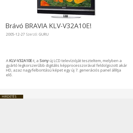
Brávó BRAVIA KLV-V32A10E!
Beküldve:
2005-12-27
Szerző:
GURU
A
KLV-V32A10E
-t, a
Sony
új LCD televízióját teszteltem, melyben a
gyártó legkorszerűbb digitális képprocesszorával feldolgozott akár
HD, azaz nagyfelbontású képet egy új 7. generációs panel állítja
elő.
HIRDETÉS