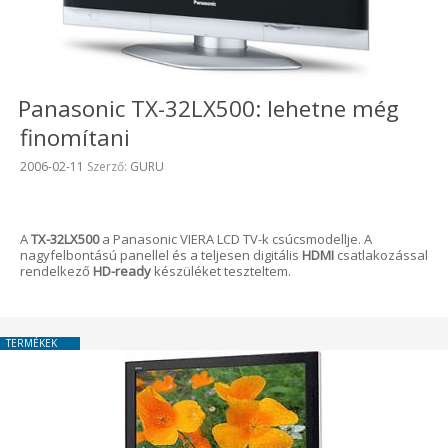
Panasonic TX-32LX500: lehetne még
finomítani
Beküldve:
2006-02-11
Szerző:
GURU
A
TX-32LX500
a Panasonic VIERA LCD TV-k csúcsmodellje. A
nagyfelbontású panellel és a teljesen digitális
HDMI
csatlakozással
rendelkező
HD-ready
készüléket teszteltem.
TERMÉKEK