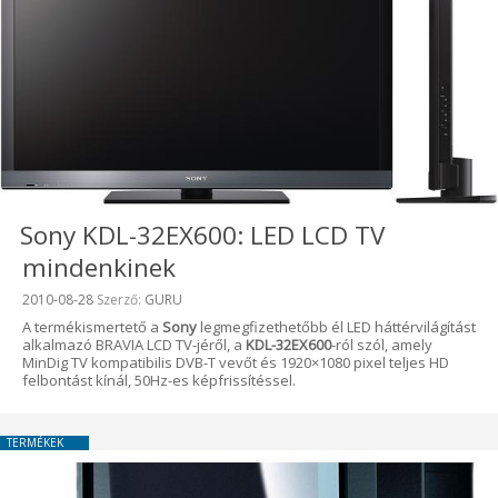
Sony KDL-32EX600: LED LCD TV
mindenkinek
Beküldve:
2010-08-28
Szerző:
GURU
A termékismertető a
Sony
legmegfizethetőbb él LED háttérvilágítást
alkalmazó BRAVIA LCD TV-jéről, a
KDL-32EX600
-ról szól, amely
MinDig TV kompatibilis DVB-T vevőt és 1920×1080 pixel teljes HD
felbontást kínál, 50Hz-es képfrissítéssel.
TERMÉKEK