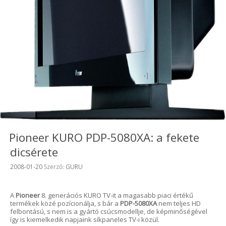
Pioneer KURO PDP-5080XA: a fekete
dicsérete
Beküldve:
2008-01-20
Szerző:
GURU
A
Pioneer
8. generációs KURO TV-it a magasabb piaci értékű
termékek közé pozícionálja, s bár a
PDP-5080XA
nem teljes HD
felbontású, s nem is a gyártó csúcsmodellje, de képminőségével
így is kiemelkedik napjaink síkpaneles TV-i közül.