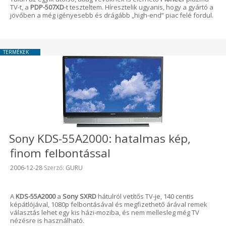
TV-t, a
PDP-507XD
-t teszteltem. Híresztelik ugyanis, hogy a gyártó a
jövőben a még igényesebb és drágább „high-end” piac felé fordul.
TERMÉKEK
Sony KDS-55A2000: hatalmas kép,
finom felbontással
Beküldve:
2006-12-28
Szerző:
GURU
A
KDS-55A2000
a
Sony SXRD
hátulról vetítős TV-je, 140 centis
képátlójával, 1080p felbontásával és megfizethető árával remek
választás lehet egy kis házi-moziba, és nem mellesleg még TV
nézésre is használható.