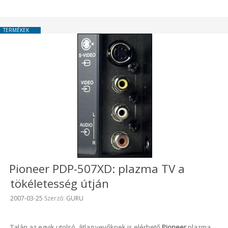
TERMÉKEK
Pioneer PDP-507XD: plazma TV a
tökéletesség útján
Beküldve:
2007-03-25
Szerző:
GURU
Talán az egyik utolsó, átlag vevőknek is elérhető
Pioneer
plazma