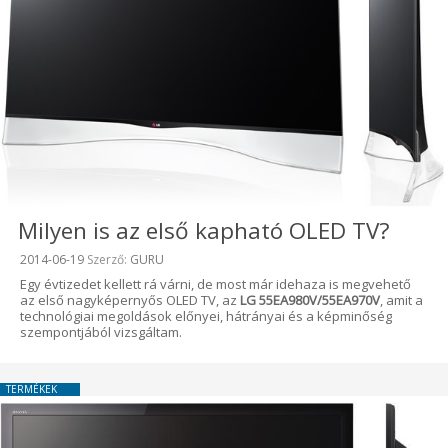
Milyen is az első kapható OLED TV?
Beküldve:
2014-06-19
Szerző:
GURU
Egy évtizedet kellett rá várni, de most már idehaza is megvehető
az első nagyképernyős OLED TV, az
LG 55EA980V/55EA970V
, amit a
technológiai megoldások előnyei, hátrányai és a képminőség
szempontjából vizsgáltam.
TERMÉKEK