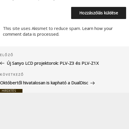
This site uses Akismet to reduce spam.
Learn how your
comment data is processed.
Bejegyzés
Korábbi
ELŐZŐ
navigáció
bejegyzés
Új Sanyo LCD projektorok: PLV-Z3 és PLV-Z1X
Következő
KÖVETKEZŐ
bejegyzés
Októbertől hivatalosan is kapható a DualDisc
HIRDETÉS