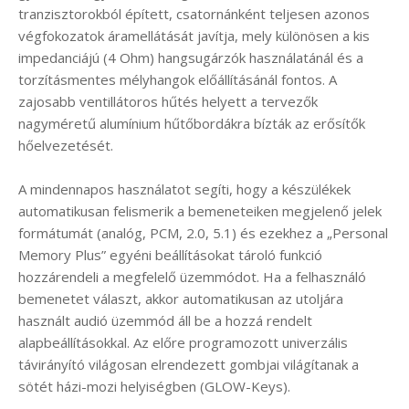
tranzisztorokból épített, csatornánként teljesen azonos
végfokozatok áramellátását javítja, mely különösen a kis
impedanciájú (4 Ohm) hangsugárzók használatánál és a
torzításmentes mélyhangok előállításánál fontos. A
zajosabb ventillátoros hűtés helyett a tervezők
nagyméretű alumínium hűtőbordákra bízták az erősítők
hőelvezetését.
A mindennapos használatot segíti, hogy a készülékek
automatikusan felismerik a bemeneteiken megjelenő jelek
formátumát (analóg, PCM, 2.0, 5.1) és ezekhez a „Personal
Memory Plus” egyéni beállításokat tároló funkció
hozzárendeli a megfelelő üzemmódot. Ha a felhasználó
bemenetet választ, akkor automatikusan az utoljára
használt audió üzemmód áll be a hozzá rendelt
alapbeállításokkal. Az előre programozott univerzális
távirányító világosan elrendezett gombjai világítanak a
sötét házi-mozi helyiségben (GLOW-Keys).