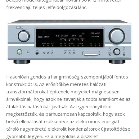
frekvenciájú teljes jelfeldolgozási lánc.
Hasonlóan gondos a hangminőség szempontjából fontos
konstrukciót is. Az erősítőkbe méretes hálózati
transzformátorokat építenek, melyeket mágnesesen
árnyékolnak, hogy azok ne zavarják a többi áramkört és az
átalakítás hatásfokát javítsák. Az egyenirányítókat
megkettőzték, és párhuzamosan kapcsolták, hogy azok
belső ellenállását csökkentve az elektromos energiát
tároló nagyméretű elektrolit kondenzátorok újratöltődése
gyorsabb legyen. Ez a megoldás a diszkrét