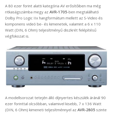
A 80 ezer forint alatti kategória AV erősítőiben ma még
ritkaságszámba megy az
AVR-1705
-ben megtalálható
Dolby Pro Logic IIx hangformátum mellett az S-Video és
komponens videó be- és kimenetek, valamint a 6 x 110
Watt (DIN, 6 Ohm) teljesítményű diszkrét felépítésű
végfokozat is.
A modellsorozat tetején álló díjnyertes készülék áránál 90
ezer forinttal olcsóbban, valamivel kisebb, 7 x 136 Watt
(DIN, 6 Ohm) kimeneti teljesítménnyel az
AVR-2805
szinte