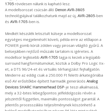
1705
rövidesen nálunk is kapható lesz.
A modellsorozat csúcsán álló
Denon
AVR-3805
technológiájával találkozhatunk majd az új,
AVR-2805
-ben
és
AVR-1705
-ben is.
Mindkét készülék letisztult külseje a modellsorozat
egységes megjelenését követi, példa erre az előlapon a
POWER gomb körüli zölden vagy pirosan világító gyűrű. A
belsejükben rejtőző műszaki tartalom is igéretes. A
modellsor legkisebb
AVR-1705
tagja is kezeli a legújabb
surround hangformátumokat, köztük a Dolby Pro Logic IIx-
et, a DTS 96/24-et és virtuális térhangzást fejhallgatón.
Minderre az eddig csak a 250.000 Ft feletti árkategóriába
eső AV erősítőkbe épített harmadik generációs
Analog
Devices SHARC Hammerhead DSP
-je teszi alkalmassá,
mely a 32-bites lebegőpontos jelfeldolgozás révén a
jelszinttől független, maximális pontosságot garantál. A
jelentős processzálási teljesítménynek köszönhető a
belépő modellkategóriában nóvum 96 kHz mintavételi