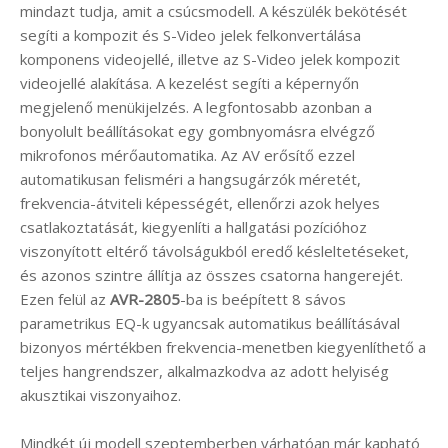
mindazt tudja, amit a csúcsmodell. A készülék bekötését
segíti a kompozit és S-Video jelek felkonvertálása
komponens videojellé, illetve az S-Video jelek kompozit
videojellé alakítása. A kezelést segíti a képernyőn
megjelenő menükijelzés. A legfontosabb azonban a
bonyolult beállításokat egy gombnyomásra elvégző
mikrofonos mérőautomatika. Az AV erősítő ezzel
automatikusan felisméri a hangsugárzók méretét,
frekvencia-átviteli képességét, ellenőrzi azok helyes
csatlakoztatását, kiegyenlíti a hallgatási pozícióhoz
viszonyított eltérő távolságukból eredő késleltetéseket,
és azonos szintre állítja az összes csatorna hangerejét.
Ezen felül az
AVR-2805
-ba is beépített 8 sávos
parametrikus EQ-k ugyancsak automatikus beállításával
bizonyos mértékben frekvencia-menetben kiegyenlíthető a
teljes hangrendszer, alkalmazkodva az adott helyiség
akusztikai viszonyaihoz.
Mindkét új modell szeptemberben várhatóan már kapható