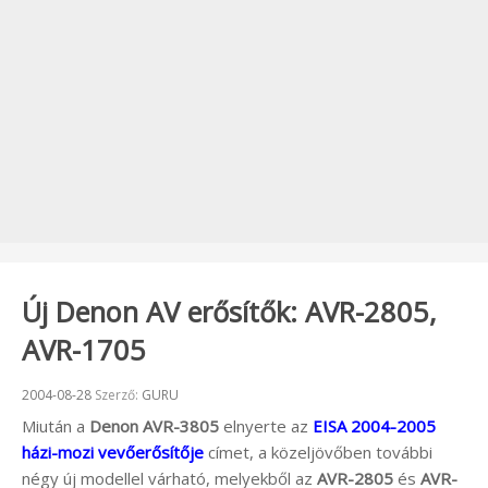
Új Denon AV erősítők: AVR-2805,
AVR-1705
Beküldve:
2004-08-28
Szerző:
GURU
Miután a
Denon AVR-3805
elnyerte az
EISA 2004-2005
házi-mozi vevőerősítője
címet, a közeljövőben további
négy új modellel várható, melyekből az
AVR-2805
és
AVR-